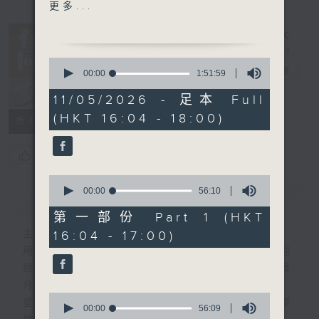
1600 -1750 接聽聽眾電話
更多...
時段 請致電 1872312
1750-1800
0
流行的歲月
有你同行
電台直播
seconds
00:00
1:51:59
of
盧冠廷 - 長途
1
11/05/2026 - 足本 Full
FACEBOOK
聯絡
hour,
(HKT 16:04 - 18:00)
51
所有集數
minutes,
59
seconds
您喜歡這個節目嗎?
0
seconds
00:00
56:10
簡介
GIST
of
56
第一部份 Part 1 (HKT
minutes,
16:04 - 17:00)
主持人：李仁傑
10
seconds
用心挑選經典金曲，細心聆聽你的故事，歡迎
致電1872312，與你一齊創造屬於我們的歲
月留聲。
0
星期一至五：《流行的歲月經典重現》重溫樂
seconds
00:00
56:09