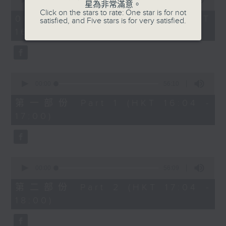
星為非常滿意。
of
1750 - 1800
Click on the stars to rate: One star is for not
1
06/08/2026 - 足本 Full (HKT
satisfied, and Five stars is for very satisfied.
hour,
流行的歲月
16:04 - 18:00)
51
minutes,
陳潔靈 - 也許世事如此
59
seconds
0
seconds
00:00
56:10
of
56
第一部份 Part 1 (HKT 16:04 -
minutes,
17:00)
10
seconds
0
seconds
00:00
56:09
of
56
第二部份 Part 2 (HKT 17:04 -
minutes,
18:00)
9
seconds