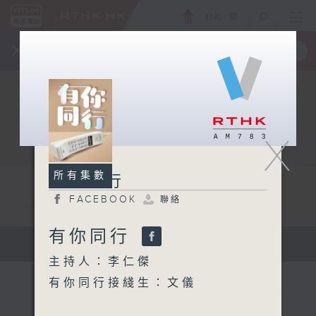
ENG
/
簡
×
全新 RTHK On The Go
取得
一手掌握 RTHK 電台、電視節目
X
所有集數
有你同行
FACEBOOK
聯絡
有你同行
有你同行...
主持人：李仁傑
有你同行接綫生：文儀