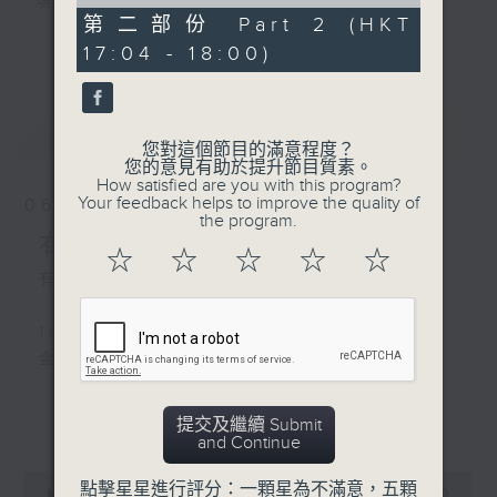
of
壇前輩巨星的音樂人生。
56
第二部份 Part 2 (HKT
逢星期三：《有你有健康》有醫生帶給你健康
minutes,
更多...
17:04 - 18:00)
9
資訊。
seconds
逢星期四：《金句王》既幽默又啜核。
逢星期五：《你個乖孫聽乜歌》邀請新進歌手
最新
LATEST
介紹新音樂作品，助聽眾了解流行音樂。
您對這個節目的滿意程度？
您的意見有助於提升節目質素。
How satisfied are you with this program?
李仁傑主持星期一和二，梁學曦主持星期三，
Your feedback helps to improve the quality of
06/08/2026
呂文儀主持星期四，黃好婷主持星期五。
the program.
有你同行
☆
☆
☆
☆
☆
有你同行接綫生：嘉勉
1600-1630
金句王
1630 - 1750
更多...
提交及繼續 Submit
接聽聽眾電話時段
and Continue
請致電 1872312
0
點擊星星進行評分：一顆星為不滿意，五顆
seconds
00:00
1:51:59