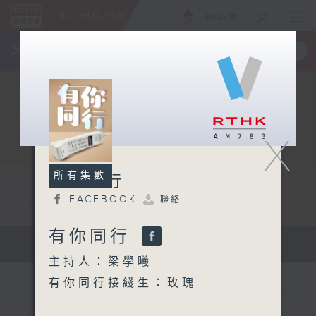
ENG
/
簡
×
全新 RTHK On The Go
取得
一手掌握 RTHK 電台、電視節目
X
所有集數
有你同行
FACEBOOK
聯絡
有你同行
有你同行...
主持人：梁學曦
有你同行接綫生：玫瑰