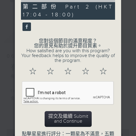
of
壇前輩巨星的音樂人生。
56
第二部份 Part 2 (HKT
逢星期三：《有你有健康》有醫生帶給你健康
minutes,
更多...
17:04 - 18:00)
9
資訊。
seconds
逢星期四：《金句王》既幽默又啜核。
逢星期五：《你個乖孫聽乜歌》邀請新進歌手
最新
LATEST
介紹新音樂作品，助聽眾了解流行音樂。
您對這個節目的滿意程度？
您的意見有助於提升節目質素。
How satisfied are you with this program?
李仁傑主持星期一和二，梁學曦主持星期三，
Your feedback helps to improve the quality of
06/08/2026
呂文儀主持星期四，黃好婷主持星期五。
the program.
有你同行
☆
☆
☆
☆
☆
有你同行接綫生：嘉勉
1600-1630
金句王
1630 - 1750
更多...
提交及繼續 Submit
接聽聽眾電話時段
and Continue
請致電 1872312
0
點擊星星進行評分：一顆星為不滿意，五顆
seconds
00:00
1:51:59