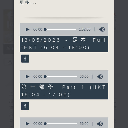
1600 - 1630 有你有健康 -
更多...
長者腎臟健康 (3)
腎科專科 林仲文醫生
0
1630 - 1745 接聽聽眾電話
有你同行
電台直播
seconds
00:00
1:52:00
of
時段 請致電 1872312
1
13/05/2026 - 足本 Full
FACEBOOK
聯絡
hour,
(HKT 16:04 - 18:00)
52
1745 - 1800
所有集數
minutes,
流行的歲月
0
seconds
盧冠廷 - 哼一句舊歌
您喜歡這個節目嗎?
0
seconds
00:00
56:00
簡介
GIST
of
56
第一部份 Part 1 (HKT
minutes,
16:04 - 17:00)
主持人：梁學曦
0
seconds
用心挑選經典金曲，細心聆聽你的故事，歡迎
致電1872312，與你一齊創造屬於我們的歲
月留聲。
0
星期一至五：《流行的歲月經典重現》重溫樂
seconds
00:00
56:09