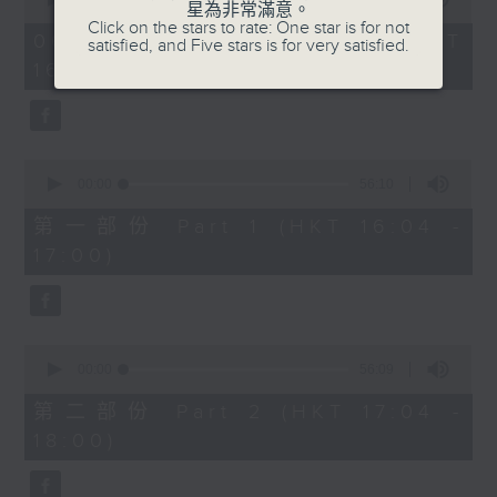
星為非常滿意。
of
1750 - 1800
Click on the stars to rate: One star is for not
1
06/08/2026 - 足本 Full (HKT
satisfied, and Five stars is for very satisfied.
hour,
流行的歲月
16:04 - 18:00)
51
minutes,
陳潔靈 - 也許世事如此
59
seconds
0
seconds
00:00
56:10
of
56
第一部份 Part 1 (HKT 16:04 -
minutes,
17:00)
10
seconds
0
seconds
00:00
56:09
of
56
第二部份 Part 2 (HKT 17:04 -
minutes,
18:00)
9
seconds