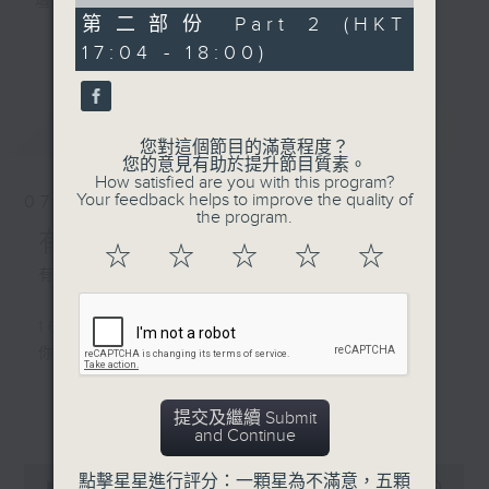
of
壇前輩巨星的音樂人生。
56
第二部份 Part 2 (HKT
逢星期三：《有你有健康》有醫生帶給你健康
minutes,
更多...
17:04 - 18:00)
9
資訊。
seconds
逢星期四：《金句王》既幽默又啜核。
逢星期五：《你個乖孫聽乜歌》邀請新進歌手
最新
LATEST
介紹新音樂作品，助聽眾了解流行音樂。
您對這個節目的滿意程度？
您的意見有助於提升節目質素。
How satisfied are you with this program?
李仁傑主持星期一和二，梁學曦主持星期三，
Your feedback helps to improve the quality of
07/08/2026
呂文儀主持星期四，黃好婷主持星期五。
the program.
有你同行
☆
☆
☆
☆
☆
有你同行接綫生 : 嘉勉
1600 - 1630
你個乖孫聽乜歌 - 谷婭溦 愛自己啊
更多...
提交及繼續 Submit
1630 - 1750 接聽聽眾電話時段
and Continue
請致電 1872312
0
點擊星星進行評分：一顆星為不滿意，五顆
seconds
00:00
1:51:59