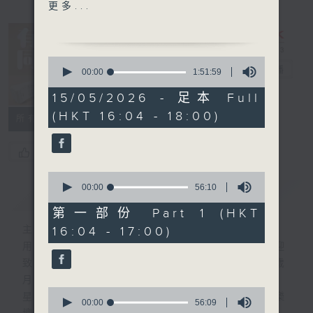
1640 - 1700 你個乖孫聽乜
更多...
歌 - 青蘭 湯盈
1700-1745
接聽聽眾電話時段
0
請致電 1872312
有你同行
電台直播
seconds
00:00
1:51:59
of
1
15/05/2026 - 足本 Full
FACEBOOK
聯絡
hour,
(HKT 16:04 - 18:00)
51
1745 - 1800
所有集數
minutes,
流行的歲月
59
seconds
盧冠廷 - 夜風裏
您喜歡這個節目嗎?
0
seconds
00:00
56:10
簡介
GIST
of
56
第一部份 Part 1 (HKT
minutes,
16:04 - 17:00)
主持人：黃好婷
10
seconds
用心挑選經典金曲，細心聆聽你的故事，歡迎
致電1872312，與你一齊創造屬於我們的歲
月留聲。
0
星期一至五：《流行的歲月經典重現》重溫樂
seconds
00:00
56:09