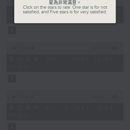
星為非常滿意。
of
1750 - 1800
Click on the stars to rate: One star is for not
1
07/08/2026 - 足本 Full (HKT
satisfied, and Five stars is for very satisfied.
hour,
流行的歲月
16:04 - 18:00)
51
minutes,
陳潔靈
59
seconds
星星月亮太陽
0
seconds
00:00
56:10
of
56
第一部份 Part 1 (HKT 16:04 -
minutes,
17:00)
10
seconds
0
seconds
00:00
56:09
of
56
第二部份 Part 2 (HKT 17:04 -
minutes,
18:00)
9
seconds