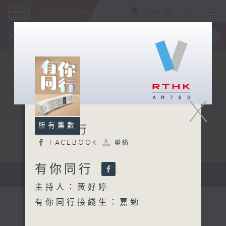
ENG
/
簡
×
全新 RTHK On The Go
取得
一手掌握 RTHK 電台、電視節目
X
所有集數
有你同行
FACEBOOK
聯絡
有你同行
有你同行...
主持人：黃好婷
有你同行接綫生：嘉勉