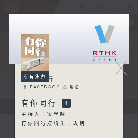
ENG
/
簡
×
全新 RTHK On The Go
取得
一手掌握 RTHK 電台、電視節目
X
所有集數
有你同行
FACEBOOK
聯絡
有你同行
有你同行...
主持人：梁學曦
有你同行接綫生：玫瑰