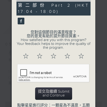
of
壇前輩巨星的音樂人生。
56
第二部份 Part 2 (HKT
逢星期三：《有你有健康》有醫生帶給你健康
minutes,
更多...
17:04 - 18:00)
10
資訊。
seconds
逢星期四：《金句王》既幽默又啜核。
逢星期五：《你個乖孫聽乜歌》邀請新進歌手
最新
LATEST
介紹新音樂作品，助聽眾了解流行音樂。
您對這個節目的滿意程度？
您的意見有助於提升節目質素。
How satisfied are you with this program?
李仁傑主持星期一和二，梁學曦主持星期三，
Your feedback helps to improve the quality of
05/08/2026
呂文儀主持星期四，黃好婷主持星期五。
the program.
有你同行
☆
☆
☆
☆
☆
有你同行接綫生：玫瑰
1600 - 1630 有你有健康 - 類風濕關節炎
(3)
風濕病科專科余嘉龍醫生
更多...
提交及繼續 Submit
1630 - 1730 接聽聽眾電話時段 請致電
and Continue
1872312
0
點擊星星進行評分：一顆星為不滿意，五顆
seconds
00:00
1:51:59