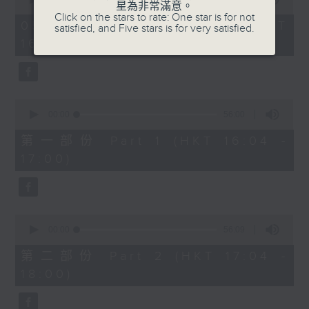
星為非常滿意。
of
1730 - 1800
Click on the stars to rate: One star is for not
1
05/08/2026 - 足本 Full (HKT
satisfied, and Five stars is for very satisfied.
hour,
流行的歲月
16:04 - 18:00)
51
minutes,
陳潔靈 - 誰令你心痴 (與張國榮合唱)
59
seconds
0
seconds
00:00
56:00
of
56
第一部份 Part 1 (HKT 16:04 -
minutes,
17:00)
0
seconds
0
seconds
00:00
56:09
of
56
第二部份 Part 2 (HKT 17:04 -
minutes,
18:00)
9
seconds