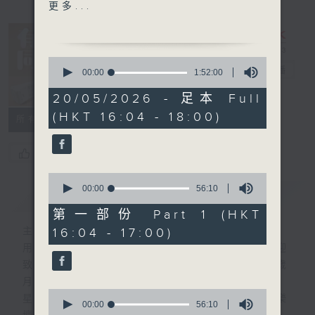
1600 - 1630 有你有健康 -
更多...
長者腎臟健康 (4)
腎科專科 林仲文醫生
0
1630 - 1745 接聽聽眾電話
有你同行
電台直播
seconds
00:00
1:52:00
of
時段 請致電 1872312
1
20/05/2026 - 足本 Full
FACEBOOK
聯絡
hour,
(HKT 16:04 - 18:00)
52
1745 - 1800
所有集數
minutes,
流行的歲月
0
seconds
盧冠廷 - 流浪歌手
您喜歡這個節目嗎?
0
seconds
00:00
56:10
簡介
GIST
of
56
第一部份 Part 1 (HKT
minutes,
16:04 - 17:00)
主持人：梁學曦
10
seconds
用心挑選經典金曲，細心聆聽你的故事，歡迎
致電1872312，與你一齊創造屬於我們的歲
月留聲。
0
星期一至五：《流行的歲月經典重現》重溫樂
seconds
00:00
56:10