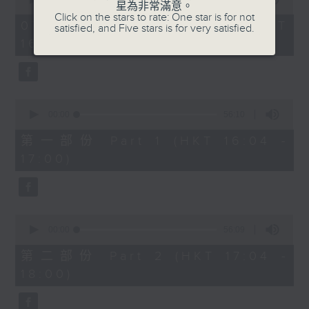
星為非常滿意。
of
1750 - 1800
Click on the stars to rate: One star is for not
1
07/08/2026 - 足本 Full (HKT
satisfied, and Five stars is for very satisfied.
hour,
流行的歲月
16:04 - 18:00)
51
minutes,
陳潔靈
59
seconds
星星月亮太陽
0
seconds
00:00
56:10
of
56
第一部份 Part 1 (HKT 16:04 -
minutes,
17:00)
10
seconds
0
seconds
00:00
56:09
of
56
第二部份 Part 2 (HKT 17:04 -
minutes,
18:00)
9
seconds