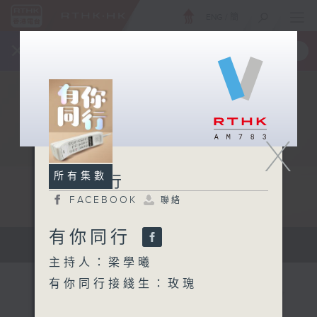
ENG
/
簡
×
全新 RTHK On The Go
取得
一手掌握 RTHK 電台、電視節目
X
所有集數
有你同行
FACEBOOK
聯絡
有你同行
有你同行...
主持人：梁學曦
有你同行接綫生：玫瑰