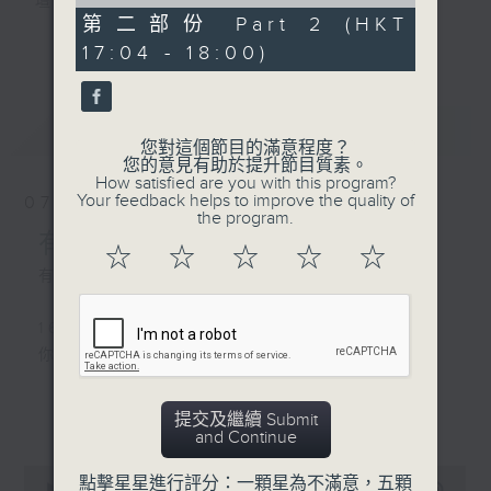
of
壇前輩巨星的音樂人生。
56
第二部份 Part 2 (HKT
逢星期三：《有你有健康》有醫生帶給你健康
minutes,
更多...
17:04 - 18:00)
9
資訊。
seconds
逢星期四：《金句王》既幽默又啜核。
逢星期五：《你個乖孫聽乜歌》邀請新進歌手
最新
LATEST
介紹新音樂作品，助聽眾了解流行音樂。
您對這個節目的滿意程度？
您的意見有助於提升節目質素。
How satisfied are you with this program?
李仁傑主持星期一和二，梁學曦主持星期三，
Your feedback helps to improve the quality of
07/08/2026
呂文儀主持星期四，黃好婷主持星期五。
the program.
有你同行
☆
☆
☆
☆
☆
有你同行接綫生 : 嘉勉
1600 - 1630
你個乖孫聽乜歌 - 谷婭溦 愛自己啊
更多...
提交及繼續 Submit
1630 - 1750 接聽聽眾電話時段
and Continue
請致電 1872312
0
點擊星星進行評分：一顆星為不滿意，五顆
seconds
00:00
1:51:59