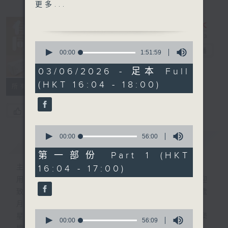
1600 - 1700 有你有健康 -
更多...
長者夜尿問題(2)
泌尿科專科梁樂希醫生
0
1700 - 1730 接聽聽眾電話
有你同行
電台直播
seconds
00:00
1:51:59
of
時段 請致電 1872312
1
03/06/2026 - 足本 Full
FACEBOOK
聯絡
hour,
(HKT 16:04 - 18:00)
51
1730 - 1800
所有集數
minutes,
特備節目 - 懷念戲劇大師鍾
59
seconds
景輝
您喜歡這個節目嗎?
流行的歲月
0
盧冠廷 - 逝去的心
seconds
00:00
56:00
簡介
GIST
of
56
第一部份 Part 1 (HKT
minutes,
16:04 - 17:00)
主持人：梁學曦
0
seconds
用心挑選經典金曲，細心聆聽你的故事，歡迎
致電1872312，與你一齊創造屬於我們的歲
月留聲。
0
星期一至五：《流行的歲月經典重現》重溫樂
seconds
00:00
56:09