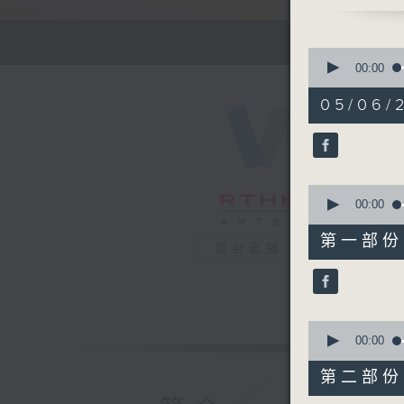
1630 -
請致電 18
有你同行 
0
1730 - 1
seconds
00:00
of
懷念戲劇大
1
05/06/2
hour,
51
1750 - 1
minutes,
流行的歲月
59
seconds
盧冠廷 - 
90%
0
seconds
00:00
of
56
第一部份 P
minutes,
電台直播
10
seconds
90%
0
seconds
00:00
of
56
第二部份 P
minutes,
9