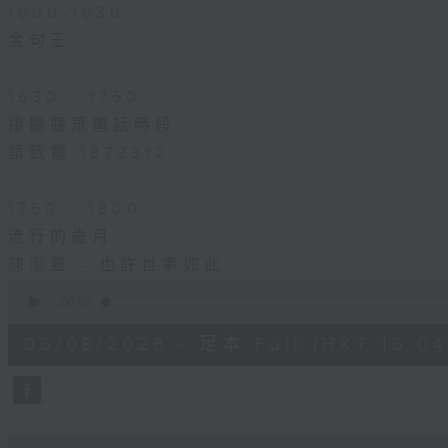
1600-1630
金句王
1630 - 1750
接聽聽眾電話時段
請致電 1872312
1750 - 1800
流行的歲月
陳潔靈 - 也許世事如此
0
seconds
00:00
of
1
06/08/2026 - 足本 Full (HKT 16:04 
hour,
51
minutes,
59
seconds
Volume
90%
0