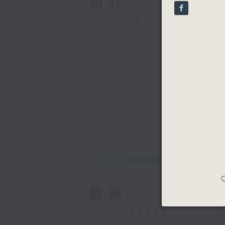
簡介
seconds
90%
GIST
C
最新
LATEST