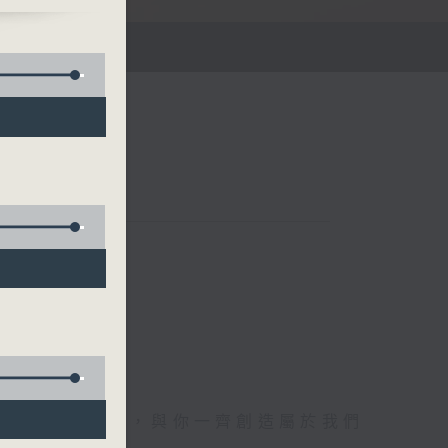
午四時至六時
電1872312，與你一齊創造屬於我們