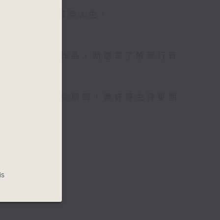
壇前輩巨星的音樂人生。
資訊。
手介紹新音樂作品，助聽眾了解流行音
，呂文儀主持星期四，黃好婷主持星期
is