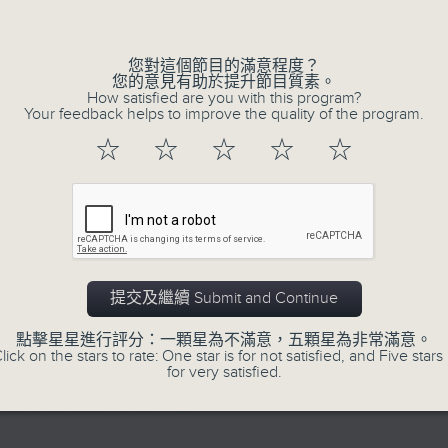
的歲月留聲。
Volume
星期一至五：《流行的歲月經典重現》重溫樂
逢星期三：《有你有健康》有醫生帶給你健康
您對這個節目的滿意程度？
您的意見有助於提升節目質素。
逢星期四：《金句王》既幽默又啜核。
How satisfied are you with this program?
Your feedback helps to improve the quality of the program.
逢星期五：《你個乖孫聽乜歌》邀請新進歌
樂。
☆
☆
☆
☆
☆
李仁傑主持星期一和二，梁學曦主持星期三
五。
提交及繼續 Submit and Continue
06/08/2026
點擊星星進行評分：一顆星為不滿意，五顆星為非常滿意。
lick on the stars to rate: One star is for not satisfied, and Five stars 
for very satisfied.
有你同行
有你同行接綫生：嘉勉