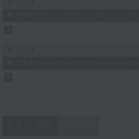
seconds
00:00
of
56
第一部份 Part 1 (HKT 16:04 - 17:00)
minutes,
10
seconds
Volume
90%
0
seconds
00:00
of
56
第二部份 Part 2 (HKT 17:04 - 18:00
minutes,
9
seconds
Volume
90%
07 - 08
2026