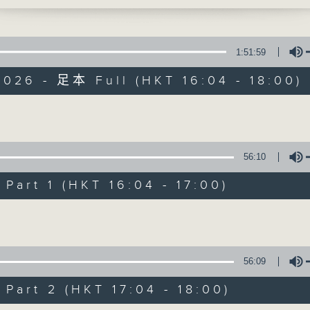
 1730 接聽聽眾電話時段
72312
李仁傑、梁學曦、呂文儀、黃好婷 星期一至五 下
750
1:51:59
師 - 鍾景輝
026 - 足本 Full (HKT 16:04 - 18:00)
800
Volume
有你同行
蚌的啟示
56:10
FACEBOOK
聯絡
art 1 (HKT 16:04 - 17:00)
所有集數
Volume
您喜歡這個節目嗎?
56:09
主持人：黃好婷
art 2 (HKT 17:04 - 18:00)
用心挑選經典金曲，細心聆聽你的故事，歡迎致