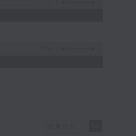
56:10
56:09
)