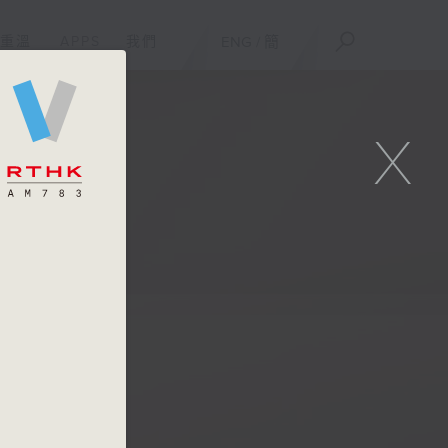
重溫
APPS
我們
ENG
/
簡
X