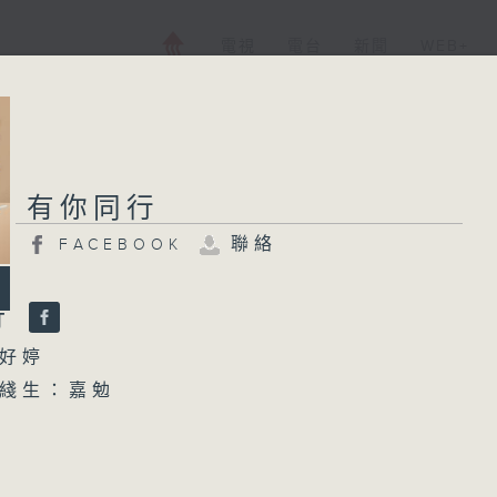
電視
電台
新聞
WEB+
有你同行
聯絡
FACEBOOK
行
好婷
綫生：嘉勉
630
歌 - 煩惱事九成都不會發生 LOCKSMITHS