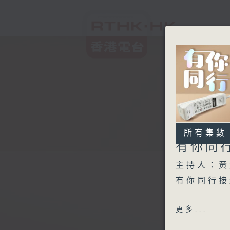
所有集數
有你同
主持人：黃
有你同行接
1600 - 1
更多...
你個乖孫聽乜