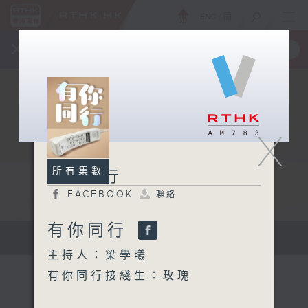
ENG
/
簡
×
全新 RTHK On The Go
取得
一手掌握 RTHK 電台、電視節目
X
所有集數
有你同行
FACEBOOK
聯絡
有你同行
有你同行...
主持人：梁學曦
有你同行接綫生：玫瑰