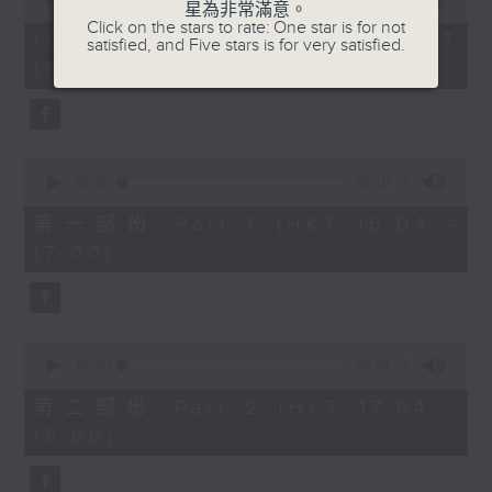
星為非常滿意。
of
流行的歲月
Click on the stars to rate: One star is for not
1
10/08/2026 - 足本 Full (HKT
satisfied, and Five stars is for very satisfied.
hour,
朱咪咪 -送到你身邊
16:04 - 18:00)
52
minutes,
0
seconds
0
seconds
00:00
56:10
of
56
第一部份 Part 1 (HKT 16:04 -
minutes,
17:00)
10
seconds
0
seconds
00:00
56:09
of
56
第二部份 Part 2 (HKT 17:04 -
minutes,
18:00)
9
seconds