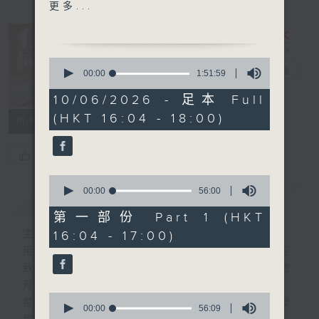
1600 - 1630 有你有健康 -
更多...
長者夜尿問題(3)
泌尿科專科梁樂希醫生
0
1630 - 1730 接聽聽眾電話
有你同行
電台直播
seconds
00:00
1:51:59
of
時段 請致電 1872312
1
10/06/2026 - 足本 Full
FACEBOOK
聯絡
hour,
(HKT 16:04 - 18:00)
51
1730 - 1800
所有集數
minutes,
流行的歲月
59
seconds
盧冠廷 - 陪著你走 (劉天蘭合
您喜歡這個節目嗎?
唱)
0
seconds
00:00
56:00
簡介
GIST
of
56
第一部份 Part 1 (HKT
minutes,
16:04 - 17:00)
主持人：梁學曦
0
seconds
用心挑選經典金曲，細心聆聽你的故事，歡迎
致電1872312，與你一齊創造屬於我們的歲
月留聲。
0
星期一至五：《流行的歲月經典重現》重溫樂
seconds
00:00
56:09