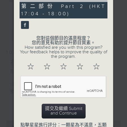
of
壇前輩巨星的音樂人生。
56
第二部份 Part 2 (HKT
逢星期三：《有你有健康》有醫生帶給你健康
minutes,
更多...
17:04 - 18:00)
9
資訊。
seconds
逢星期四：《金句王》既幽默又啜核。
逢星期五：《你個乖孫聽乜歌》邀請新進歌手
最新
LATEST
介紹新音樂作品，助聽眾了解流行音樂。
您對這個節目的滿意程度？
您的意見有助於提升節目質素。
How satisfied are you with this program?
李仁傑主持星期一和二，梁學曦主持星期三，
Your feedback helps to improve the quality of
10/08/2026
呂文儀主持星期四，黃好婷主持星期五。
the program.
有你同行
☆
☆
☆
☆
☆
有你同行接綫生：文儀
1600 -1630
黎彼得特輯
1630-1750
更多...
提交及繼續 Submit
接聽聽眾電話時段 請致電 1872312
and Continue
0
點擊星星進行評分：一顆星為不滿意，五顆
1750 - 1800
seconds
00:00
1:52:00