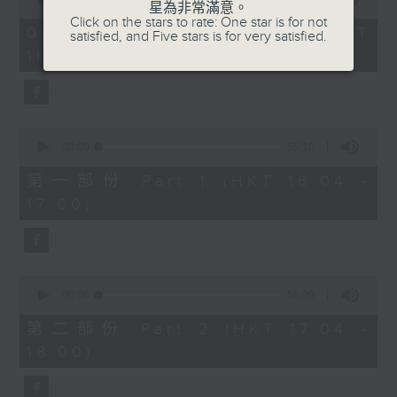
星為非常滿意。
of
1750 - 1800
Click on the stars to rate: One star is for not
1
07/08/2026 - 足本 Full (HKT
satisfied, and Five stars is for very satisfied.
hour,
流行的歲月
16:04 - 18:00)
51
minutes,
陳潔靈
59
seconds
星星月亮太陽
0
seconds
00:00
56:10
of
56
第一部份 Part 1 (HKT 16:04 -
minutes,
17:00)
10
seconds
0
seconds
00:00
56:09
of
56
第二部份 Part 2 (HKT 17:04 -
minutes,
18:00)
9
seconds