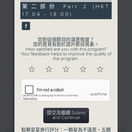
of
壇前輩巨星的音樂人生。
56
第二部份 Part 2 (HKT
逢星期三：《有你有健康》有醫生帶給你健康
minutes,
更多...
17:04 - 18:00)
9
資訊。
seconds
逢星期四：《金句王》既幽默又啜核。
逢星期五：《你個乖孫聽乜歌》邀請新進歌手
最新
LATEST
介紹新音樂作品，助聽眾了解流行音樂。
您對這個節目的滿意程度？
您的意見有助於提升節目質素。
How satisfied are you with this program?
李仁傑主持星期一和二，梁學曦主持星期三，
Your feedback helps to improve the quality of
07/08/2026
呂文儀主持星期四，黃好婷主持星期五。
the program.
有你同行
☆
☆
☆
☆
☆
有你同行接綫生 : 嘉勉
1600 - 1630
你個乖孫聽乜歌 - 谷婭溦 愛自己啊
更多...
提交及繼續 Submit
1630 - 1750 接聽聽眾電話時段
and Continue
請致電 1872312
0
點擊星星進行評分：一顆星為不滿意，五顆
seconds
00:00
1:51:59