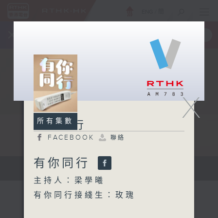
ENG
/
簡
×
全新 RTHK On The Go
取得
一手掌握 RTHK 電台、電視節目
X
所有集數
有你同行
FACEBOOK
聯絡
有你同行
有你同行...
主持人：梁學曦
有你同行接綫生：玫瑰