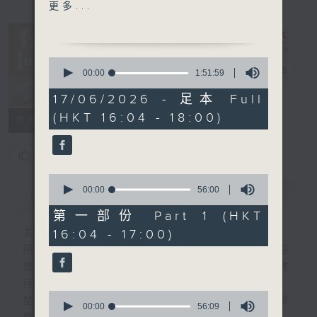
1600 - 1630 有你有健康 -
更多...
長者夜尿問題(4)
泌尿科專科梁樂希醫生
0
1630 - 1730 接聽聽眾電話
有你同行
電台直播
seconds
00:00
1:51:59
of
時段 請致電 1872312
1
17/06/2026 - 足本 Full
FACEBOOK
聯絡
hour,
(HKT 16:04 - 18:00)
51
1730 - 1800
所有集數
minutes,
流行的歲月
59
seconds
盧冠廷 - 但願人長久
您喜歡這個節目嗎?
0
seconds
00:00
56:00
簡介
GIST
of
56
第一部份 Part 1 (HKT
minutes,
16:04 - 17:00)
主持人：梁學曦
0
seconds
用心挑選經典金曲，細心聆聽你的故事，歡迎
致電1872312，與你一齊創造屬於我們的歲
月留聲。
0
星期一至五：《流行的歲月經典重現》重溫樂
seconds
00:00
56:09