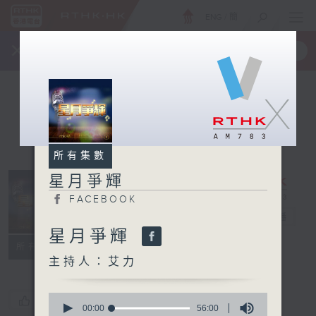
ENG
/
簡
×
全新 RTHK On The Go
取得
一手掌握 RTHK 電台、電視節目
X
所有集數
星月爭輝
FACEBOOK
星月爭輝
電台直播
星月爭輝
FACEBOOK
所有集數
主持人：艾力
0
您喜歡這個節目嗎?
seconds
00:00
56:00