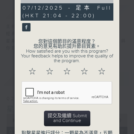
of
56
07/12/2025 - 足本 Full
簡介
GIST
minutes,
(HKT 21:04 - 22:00)
0
seconds
主持人：艾力
經典國語金曲，陪伴你渡過春風沈醉的晚上。
星期日晚上九時至十時，主持人艾力，以老歌與
您對這個節目的滿意程度？
您的意見有助於提升節目質素。
你超越音樂時空。
How satisfied are you with this program?
Your feedback helps to improve the quality of
the program.
☆
☆
☆
☆
☆
最新
LATEST
02/08/2026
星月爭輝
提交及繼續 Submit
0
and Continue
seconds
00:00
55:59
of
55
02/08/2026 - 足本 Full (HKT
點擊星星進行評分：一顆星為不滿意，五顆