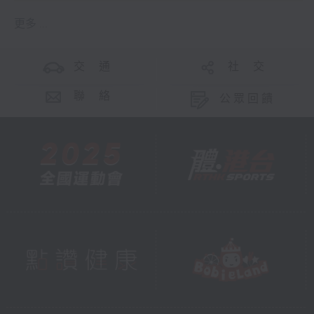
更多 ...
交 通
社 交
聯 絡
公眾回饋