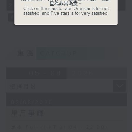
minutes,
星為非常滿意。
21:04 - 22:00)
59
Click on the stars to rate: One star is for not
seconds
satisfied, and Five stars is for very satisfied.
重溫
CATCHUP
05 - 08
2026
02/08/2026
星月爭輝
足本 Full (HKT 21:04 - 22:00)