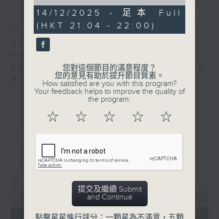
of
56
14/12/2025 - 足本 Full
簡介
GIST
minutes,
(HKT 21:04 - 22:00)
0
seconds
主持人：艾力
經典國語金曲，陪伴你渡過春風沈醉的晚上。
星期日晚上九時至十時，主持人艾力，以老歌與
您對這個節目的滿意程度？
您的意見有助於提升節目質素。
你超越音樂時空。
How satisfied are you with this program?
Your feedback helps to improve the quality of
the program.
☆
☆
☆
☆
☆
最新
LATEST
02/08/2026
星月爭輝
提交及繼續 Submit
0
and Continue
seconds
00:00
55:59
of
55
02/08/2026 - 足本 Full (HKT
點擊星星進行評分：一顆星為不滿意，五顆