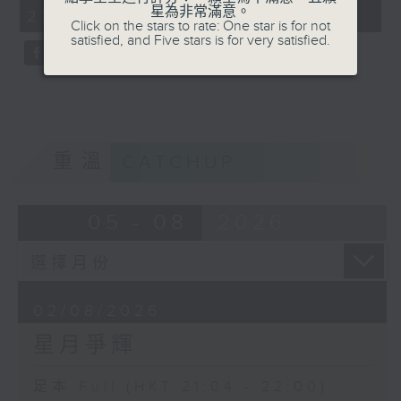
minutes,
星為非常滿意。
21:04 - 22:00)
59
Click on the stars to rate: One star is for not
seconds
satisfied, and Five stars is for very satisfied.
重溫
CATCHUP
05 - 08
2026
02/08/2026
星月爭輝
足本 Full (HKT 21:04 - 22:00)