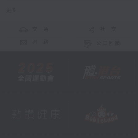
更多 ...
交 通
社 交
聯 絡
公眾回饋