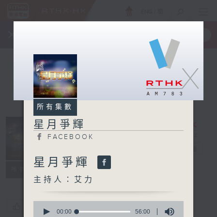
ENG
/
簡
×
全新 RTHK On The Go
取得
一手掌握 RTHK 電台、電視節目
X
所有集數
星月爭輝
FACEBOOK
星月爭輝
電台直播
星月爭輝
FACEBOOK
所有集數
主持人：艾力
0
您喜歡這個節目嗎?
seconds
00:00
56:00