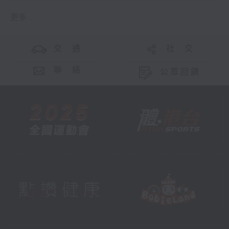
更多 ...
交 通
社 交
聯 絡
公眾回饋