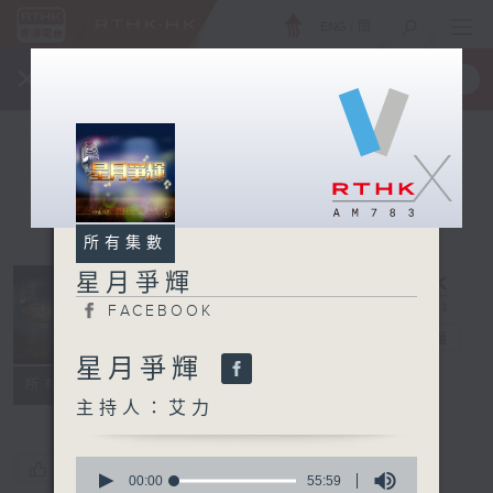
ENG
/
簡
×
全新 RTHK On The Go
取得
一手掌握 RTHK 電台、電視節目
X
所有集數
星月爭輝
FACEBOOK
星月爭輝
電台直播
星月爭輝
FACEBOOK
所有集數
主持人：艾力
0
您喜歡這個節目嗎?
seconds
00:00
55:59