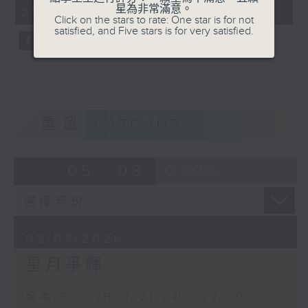
minutes,
星為非常滿意。
21:04 - 22:00)
59
Click on the stars to rate: One star is for not
seconds
satisfied, and Five stars is for very satisfied.
重溫
CATCHUP
05 - 08
2026
02/08/2026
星月爭輝
足本 Full (HKT 21:04 - 22:00)