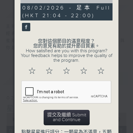
of
55
08/02/2026 - 足本 Full
簡介
GIST
minutes,
(HKT 21:04 - 22:00)
59
seconds
主持人：艾力
經典國語金曲，陪伴你渡過春風沈醉的晚上。
星期日晚上九時至十時，主持人艾力，以老歌與
您對這個節目的滿意程度？
您的意見有助於提升節目質素。
你超越音樂時空。
How satisfied are you with this program?
Your feedback helps to improve the quality of
the program.
☆
☆
☆
☆
☆
最新
LATEST
02/08/2026
星月爭輝
提交及繼續 Submit
0
and Continue
seconds
00:00
55:59
of
55
02/08/2026 - 足本 Full (HKT
點擊星星進行評分：一顆星為不滿意，五顆