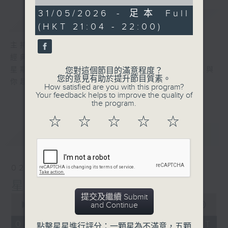
of
56
31/05/2026 - 足本 Full
簡介
GIST
minutes,
(HKT 21:04 - 22:00)
0
seconds
主持人：艾力
經典國語金曲，陪伴你渡過春風沈醉的晚上。
星期日晚上九時至十時，主持人艾力，以老歌與
您對這個節目的滿意程度？
您的意見有助於提升節目質素。
你超越音樂時空。
How satisfied are you with this program?
Your feedback helps to improve the quality of
the program.
☆
☆
☆
☆
☆
最新
LATEST
02/08/2026
星月爭輝
提交及繼續 Submit
0
and Continue
seconds
00:00
55:59
of
55
02/08/2026 - 足本 Full (HKT
點擊星星進行評分：一顆星為不滿意，五顆