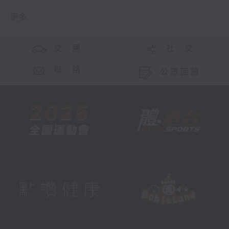
更多 ...
交 通
社 交
聯 絡
公眾回饋