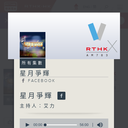
ENG
/
簡
×
全新 RTHK On The Go
取得
一手掌握 RTHK 電台、電視節目
X
所有集數
星月爭輝
FACEBOOK
星月爭輝
電台直播
星月爭輝
FACEBOOK
所有集數
主持人：艾力
0
您喜歡這個節目嗎?
seconds
00:00
56:00