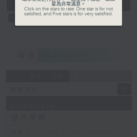
minutes,
星為非常滿意。
21:04 - 22:00)
59
Click on the stars to rate: One star is for not
seconds
satisfied, and Five stars is for very satisfied.
重溫
CATCHUP
05 - 08
2026
02/08/2026
星月爭輝
足本 Full (HKT 21:04 - 22:00)