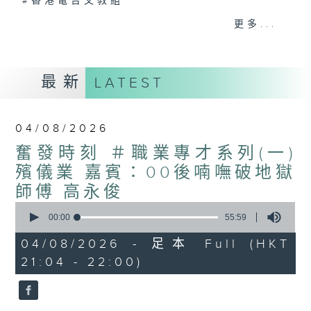
#香港電台文教組
更多...
最新
LATEST
04/08/2026
奮發時刻 ＃職業專才系列(一)
殯儀業 嘉賓：00後喃嘸破地獄
師傅 高永俊
0
seconds
00:00
55:59
of
55
04/08/2026 - 足本 Full (HKT
minutes,
21:04 - 22:00)
59
seconds