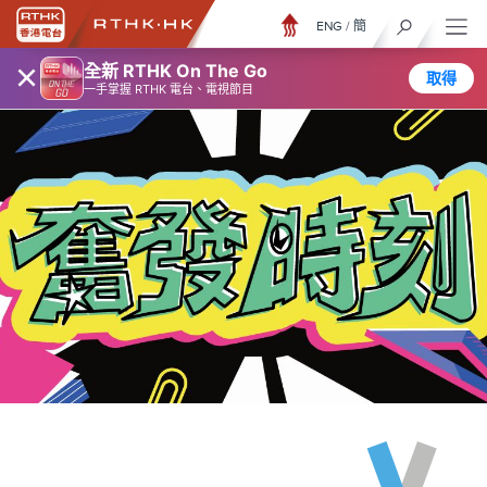
ENG
/
簡
×
全新 RTHK On The Go
取得
一手掌握 RTHK 電台、電視節目