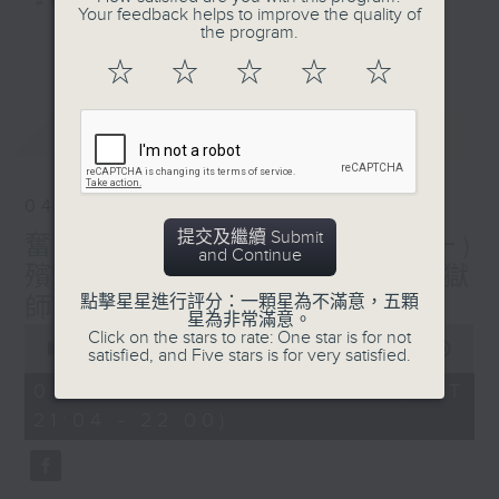
#香港電台文教組
Your feedback helps to improve the quality of
the program.
更多...
☆
☆
☆
☆
☆
最新
LATEST
04/08/2026
提交及繼續 Submit
奮發時刻 ＃職業專才系列(一)
and Continue
殯儀業 嘉賓：00後喃嘸破地獄
點擊星星進行評分：一顆星為不滿意，五顆
師傅 高永俊
星為非常滿意。
0
Click on the stars to rate: One star is for not
seconds
00:00
00:00
satisfied, and Five stars is for very satisfied.
of
0
04/08/2026 - 足本 Full (HKT
seconds
21:04 - 22:00)