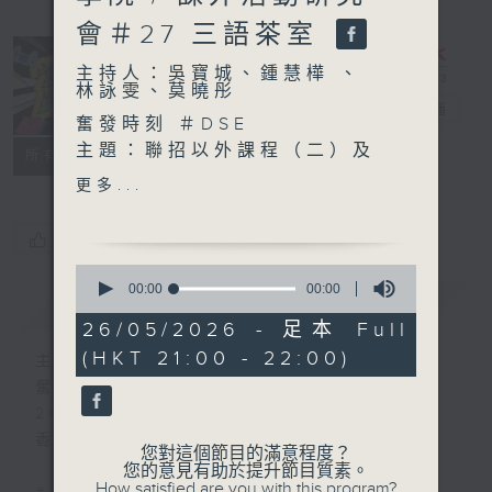
會＃27 三語茶室
主持人：吳寶城、鍾慧樺 、
林詠雯、莫曉彤
奮發時刻
電台直播
奮發時刻 ＃DSE
主題：聯招以外課程（二）及
PODCASTS
所有集數
副學位資訊（二）
更多...
嘉賓：
耀中幼教學院 學務長 鄭婉薇
您喜歡這個節目嗎?
博士
0
耀中幼教學院 實習統籌經
seconds
00:00
00:00
簡介
GIST
of
理 李樂華女士
0
26/05/2026 - 足本 Full
seconds
(HKT 21:00 - 22:00)
主持人：吳寶城、鍾慧樺 、林詠雯、莫曉彤
奮發時刻
2024年9月3日啟播
香港電台第5台 逢星期二晚上九點至十點
您對這個節目的滿意程度？
您的意見有助於提升節目質素。
How satisfied are you with this program?