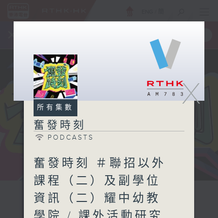
ENG
/
簡
×
全新 RTHK On The Go
取得
一手掌握 RTHK 電台、電視節目
X
所有集數
奮發時刻
PODCASTS
奮發時刻 ＃聯招以外
課程（二）及副學位
資訊（二）耀中幼教
學院 / 課外活動研究