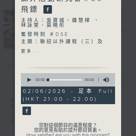
飛鏢
主持人：吳寶城、鍾慧樺 、
林詠雯、莫曉彤
奮發時刻
電台直播
奮發時刻 ＃DSE
主題：聯招以外課程（三）及
PODCASTS
所有集數
副學位資訊（三）
更多...
嘉賓：
LiPACE 寵物護養及生活服務
您喜歡這個節目嗎?
高級文憑副課程主任 梁鈞澤
0
博士
seconds
00:00
00:00
簡介
GIST
of
LiPACE 創意文化及藝術實踐
0
02/06/2026 - 足本 Full
高級文憑講師 丘穎詩女士
seconds
(HKT 21:00 - 22:00)
主持人：吳寶城、鍾慧樺 、林詠雯、莫曉彤
奮發時刻
2024年9月3日啟播
香港電台第5台 逢星期二晚上九點至十點
您對這個節目的滿意程度？
您的意見有助於提升節目質素。
How satisfied are you with this program?