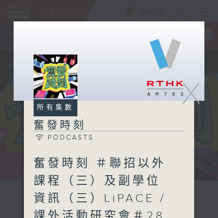
ENG
/
簡
×
全新 RTHK On The Go
取得
一手掌握 RTHK 電台、電視節目
X
所有集數
奮發時刻
PODCASTS
奮發時刻 ＃聯招以外
課程（三）及副學位
資訊（三）LiPACE /
課外活動研究會＃28