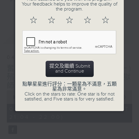
#香港電台文教組
Your feedback helps to improve the quality of
the program.
更多...
☆
☆
☆
☆
☆
最新
LATEST
04/08/2026
提交及繼續 Submit
奮發時刻 ＃職業專才系列(一)
and Continue
殯儀業 嘉賓：00後喃嘸破地獄
點擊星星進行評分：一顆星為不滿意，五顆
師傅 高永俊
星為非常滿意。
0
Click on the stars to rate: One star is for not
seconds
00:00
55:59
satisfied, and Five stars is for very satisfied.
of
55
04/08/2026 - 足本 Full (HKT
minutes,
21:04 - 22:00)
59
seconds