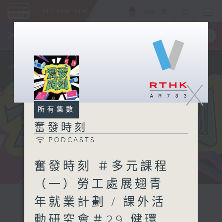
ENG
/
簡
×
全新 RTHK On The Go
取得
一手掌握 RTHK 電台、電視節目
X
所有集數
奮發時刻
PODCASTS
奮發時刻 ＃多元課程
（一）勞工處展翅青
年就業計劃 / 課外活
動研究會＃29 健環