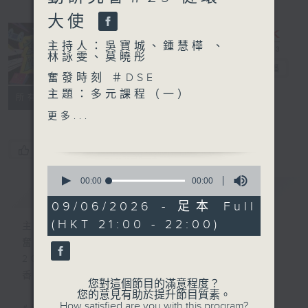
大使
主持人：吳寶城、鍾慧樺 、
林詠雯、莫曉彤
奮發時刻
電台直播
奮發時刻 ＃DSE
主題：多元課程（一）
PODCASTS
所有集數
嘉賓：
更多...
勞工處展翅青年就業計劃 勞
工事務主任 何宗旆先生
您喜歡這個節目嗎?
勞工處展翅青年就業計劃 一
0
級助理勞工事務主任 葉翠嫻
seconds
00:00
00:00
簡介
GIST
of
小姐
0
09/06/2026 - 足本 Full
seconds
(HKT 21:00 - 22:00)
主持人：吳寶城、鍾慧樺 、林詠雯、莫曉彤
奮發時刻
2024年9月3日啟播
香港電台第5台 逢星期二晚上九點至十點
您對這個節目的滿意程度？
您的意見有助於提升節目質素。
How satisfied are you with this program?