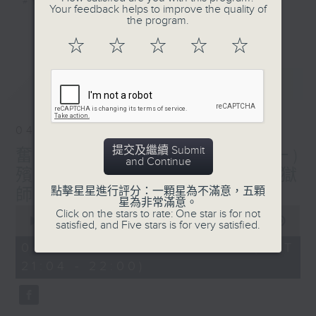
#香港電台文教組
Your feedback helps to improve the quality of
the program.
更多...
☆
☆
☆
☆
☆
最新
LATEST
04/08/2026
提交及繼續 Submit
奮發時刻 ＃職業專才系列(一)
and Continue
殯儀業 嘉賓：00後喃嘸破地獄
點擊星星進行評分：一顆星為不滿意，五顆
師傅 高永俊
星為非常滿意。
0
Click on the stars to rate: One star is for not
seconds
00:00
55:59
satisfied, and Five stars is for very satisfied.
of
55
04/08/2026 - 足本 Full (HKT
minutes,
21:04 - 22:00)
59
seconds