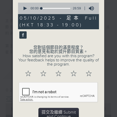
0
簡介
GIST
seconds
00:00
26:59
of
26
05/10/2025 - 足本 Full
minutes,
主持人：王玉慈牧師（循道衞理聯合教會）
(HKT 18:33 - 19:00)
59
節目由宗教團體製作，每星期邀請不同基督宗派
seconds
的神職人員，講見證和分享信仰。
第五台播出時間
您對這個節目的滿意程度？
您的意見有助於提升節目質素。
星期日18:30至19:00
How satisfied are you with this program?
Your feedback helps to improve the quality of
the program.
最新
LATEST
☆
☆
☆
☆
☆
02/08/2026
亞伯拉罕
0
seconds
00:00
26:59
提交及繼續 Submit
of
and Continue