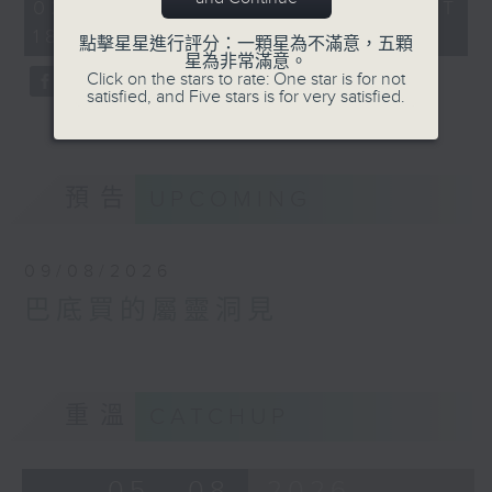
26
02/08/2026 - 足本 Full (HKT
minutes,
18:33 - 19:00)
59
點擊星星進行評分：一顆星為不滿意，五顆
seconds
星為非常滿意。
Click on the stars to rate: One star is for not
satisfied, and Five stars is for very satisfied.
預告
UPCOMING
09/08/2026
巴底買的屬靈洞見
重溫
CATCHUP
05 - 08
2026