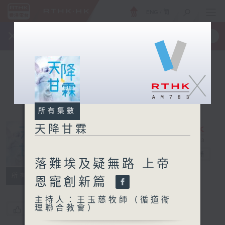
ENG
/
簡
×
全新 RTHK On The Go
取得
一手掌握 RTHK 電台、電視節目
X
所有集數
天降甘霖
天降甘霖
電台直播
落難埃及疑無路 上帝
所有集數
恩寵創新篇
主持人：王玉慈牧師（循道衞
理聯合教會）
您喜歡這個節目嗎?