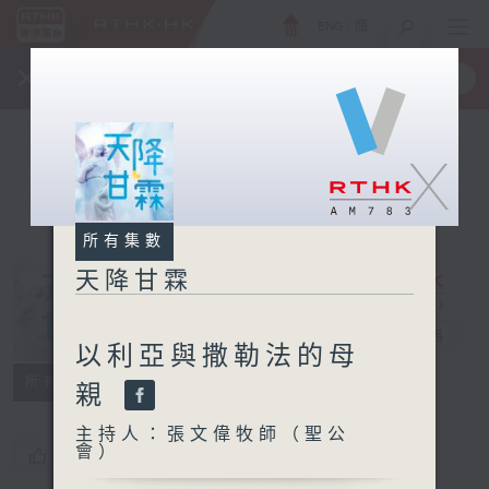
ENG
/
簡
×
全新 RTHK On The Go
取得
一手掌握 RTHK 電台、電視節目
X
所有集數
天降甘霖
天降甘霖
電台直播
以利亞與撒勒法的母
所有集數
親
主持人：張文偉牧師（聖公
會）
您喜歡這個節目嗎?