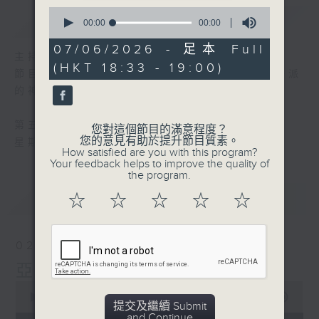
0
簡介
GIST
seconds
00:00
00:00
of
0
07/06/2026 - 足本 Full
seconds
主持人：張文偉牧師（聖公會）
(HKT 18:33 - 19:00)
節目由宗教團體製作，每星期邀請不同基督宗派
的神職人員，講見證和分享信仰。
第五台播出時間
您對這個節目的滿意程度？
您的意見有助於提升節目質素。
星期日18:30至19:00
How satisfied are you with this program?
Your feedback helps to improve the quality of
the program.
最新
LATEST
☆
☆
☆
☆
☆
02/08/2026
亞伯拉罕
0
seconds
00:00
26:59
提交及繼續 Submit
of
and Continue