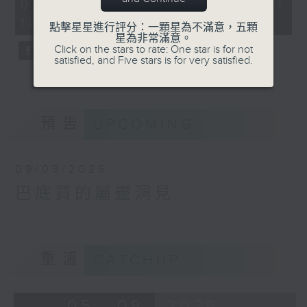
26
02/08/2026 - 足本 Full (HKT
minutes,
18:33 - 19:00)
59
點擊星星進行評分：一顆星為不滿意，五顆
seconds
星為非常滿意。
Click on the stars to rate: One star is for not
satisfied, and Five stars is for very satisfied.
預告
UPCOMING
09/08/2026
巴底買的屬靈洞見
重溫
CATCHUP
05 - 08
2026