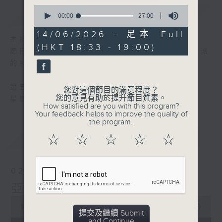
0
簡介
GIST
seconds
00:00
27:00
of
27
14/06/2026 - 足本 Full
minutes,
主持人：關匡強牧師（中華基督教會）
(HKT 18:33 - 19:00)
0
節目由宗教團體製作，每星期邀請不同基督宗派
seconds
的神職人員，講見證和分享信仰。
第五台播出時間
您對這個節目的滿意程度？
您的意見有助於提升節目質素。
星期日18:30至19:00
How satisfied are you with this program?
Your feedback helps to improve the quality of
the program.
最新
LATEST
☆
☆
☆
☆
☆
02/08/2026
亞伯拉罕
0
seconds
00:00
26:59
提交及繼續 Submit
of
and Continue