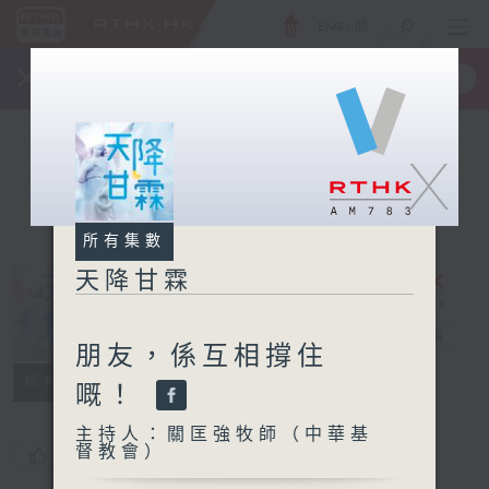
ENG
/
簡
×
全新 RTHK On The Go
取得
一手掌握 RTHK 電台、電視節目
X
所有集數
天降甘霖
天降甘霖
電台直播
朋友，係互相撐住
所有集數
嘅！
主持人：關匡強牧師（中華基
督教會）
您喜歡這個節目嗎?