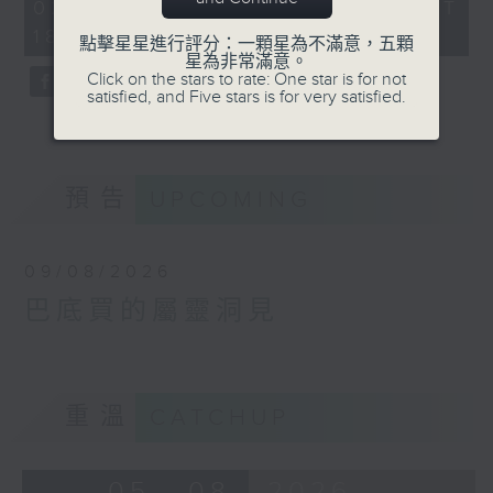
26
02/08/2026 - 足本 Full (HKT
minutes,
18:33 - 19:00)
59
點擊星星進行評分：一顆星為不滿意，五顆
seconds
星為非常滿意。
Click on the stars to rate: One star is for not
satisfied, and Five stars is for very satisfied.
預告
UPCOMING
09/08/2026
巴底買的屬靈洞見
重溫
CATCHUP
05 - 08
2026