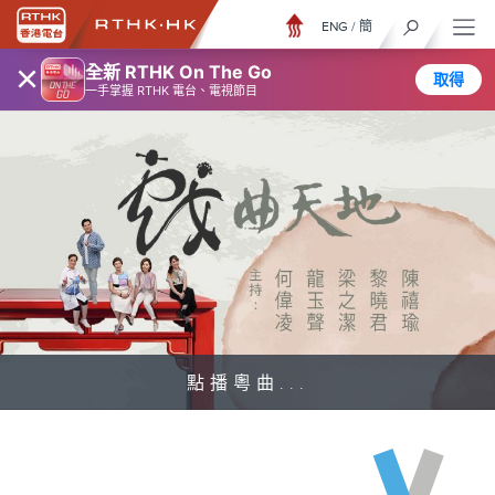
ENG
/
簡
×
全新 RTHK On The Go
取得
一手掌握 RTHK 電台、電視節目
點播粵曲...