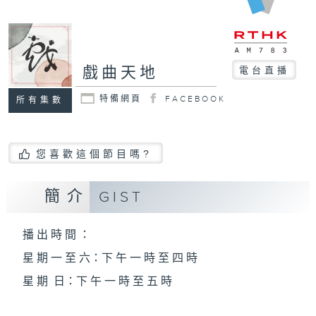
戲曲天地
電台直播
特備網頁
FACEBOOK
所有集數
您喜歡這個節目嗎?
簡介
GIST
播 出 時 間 ：
星 期 一 至 六：下 午 一 時 至 四 時
星 期 日：下 午 一 時 至 五 時