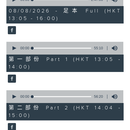
of
「六月雪」
2
08/08/2026 - 足本 Full (HKT
hours,
由 鍾雲山、崔妙芝、梅欣、郭少文 主唱
13:05 - 16:00)
47
minutes,
0
seconds
0
seconds
00:00
55:10
of
55
第一部份 Part 1 (HKT 13:05 -
minutes,
14:00)
10
seconds
0
seconds
00:00
56:20
of
56
第二部份 Part 2 (HKT 14:04 -
minutes,
15:00)
20
seconds