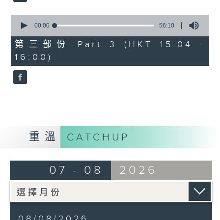
0
seconds
00:00
56:10
of
56
第三部份 Part 3 (HKT 15:04 -
minutes,
16:00)
10
seconds
重溫
CATCHUP
07 - 08
2026
08/08/2026