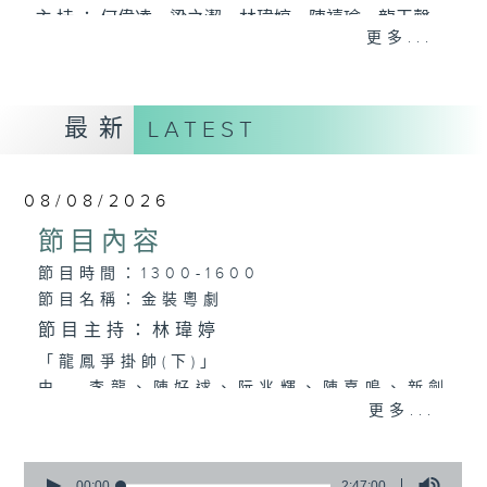
主 持 ： 何偉凌、梁之潔、林瑋婷、陳禧瑜、龍玉聲、
更多...
黎曉君、藍煒婷、吳立熙
最新
《戲曲天地》以播放粵曲、粵劇為主，逢星期一、
LATEST
三、五，開放1872312點唱熱線，歡迎聽眾點播粵曲；
星期二及星期六的「金裝粵劇」則播放長篇粵劇，精
08/08/2026
挑細選各種版本播出，如紅伶的演出版、港台的珍藏
節目內容
及原裝正版等；同時亦製作多元化特輯，訪問梨園、
節目時間：1300-1600
節目名稱：金裝粵劇
曲藝及音樂界專業人士，邀請他們參與製作特備節目
節目主持：林瑋婷
及報導本港、國內及海外戲曲界的活動等等，式式俱
「龍鳳爭掛帥(下)」
備。此外，更提供聽眾與各大紅伶透過電話、現場接
由 李龍、陳好逑、阮兆輝、陳嘉鳴、新劍
更多...
觸及學習的機會，使各戲迷能親自體會紅伶做功的難
郎、廖國森 主唱
度和提高欣賞水平。
粵曲:
0
seconds
00:00
2:47:00