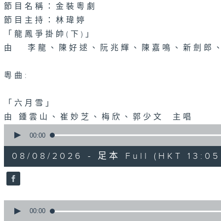
節目名稱：金裝粵劇
節目主持：林瑋婷
「龍鳳爭掛帥(下)」
由 李龍、陳好逑、阮兆輝、陳嘉鳴、新劍郎
粵曲:
「六月雪」
由 鍾雲山、崔妙芝、梅欣、郭少文 主唱
0
seconds
00:00
of
2
08/08/2026 - 足本 Full (HKT 13:05 
hours,
47
minutes,
0
seconds
Volume
90%
0
seconds
00:00
of