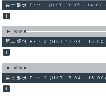
55
第一部份 Part 1 (HKT 13:05 - 14:00)
minutes,
10
seconds
Volume
90%
0
seconds
00:00
of
56
第二部份 Part 2 (HKT 14:04 - 15:00
minutes,
20
seconds
Volume
90%
0
seconds
00:00
of
56
第三部份 Part 3 (HKT 15:04 - 16:00
minutes,
10
seconds
Volume
90%