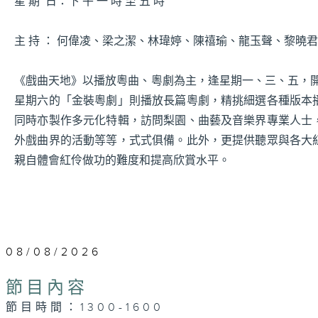
星 期 日：下 午 一 時 至 五 時
主 持 ： 何偉凌、梁之潔、林瑋婷、陳禧瑜、龍玉聲、黎曉
《戲曲天地》以播放粵曲、粵劇為主，逢星期一、三、五，開放
星期六的「金裝粵劇」則播放長篇粵劇，精挑細選各種版本
同時亦製作多元化特輯，訪問梨園、曲藝及音樂界專業人士
外戲曲界的活動等等，式式俱備。此外，更提供聽眾與各大
親自體會紅伶做功的難度和提高欣賞水平。
08/08/2026
節目內容
節目時間：1300-1600