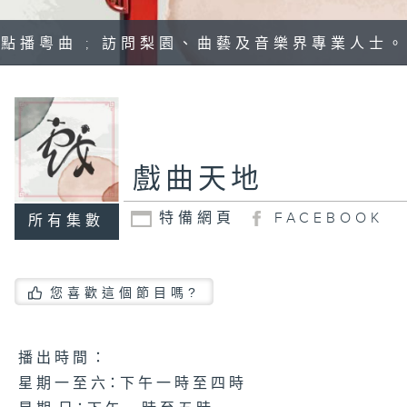
點播粵曲 ; 訪問梨園、曲藝及音樂界專業人士。
戲曲天地
特備網頁
FACEBOOK
所有集數
您喜歡這個節目嗎?
播 出 時 間 ：
星 期 一 至 六：下 午 一 時 至 四 時