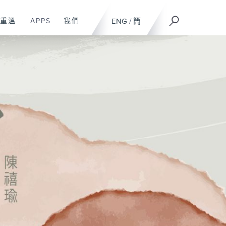
重溫
APPS
我們
ENG
/
簡