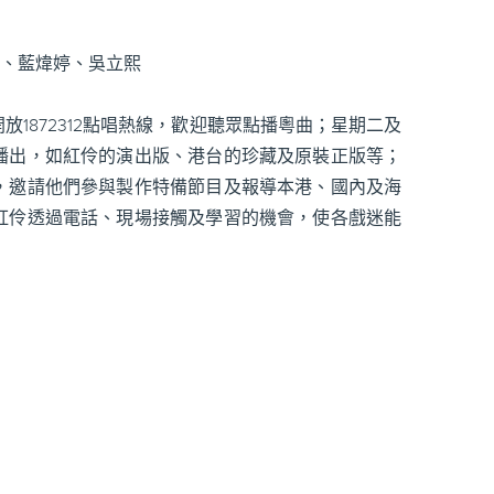
君、藍煒婷、吳立熙
1872312點唱熱線，歡迎聽眾點播粵曲；星期二及
播出，如紅伶的演出版、港台的珍藏及原裝正版等；
，邀請他們參與製作特備節目及報導本港、國內及海
紅伶透過電話、現場接觸及學習的機會，使各戲迷能