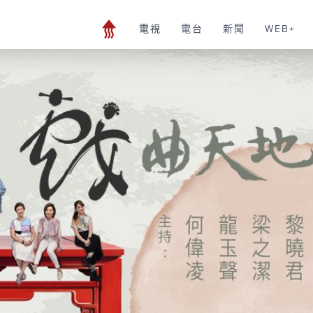
電視
電台
新聞
WEB+