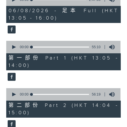
of
2.「柳毅奇緣」
2
06/08/2026 - 足本 Full (HKT
hours,
由 蓋鳴暉、吳美英 主唱
13:05 - 16:00)
47
minutes,
0
seconds
3.「槐蔭別」
0
由 龍貫天、李鳳 主唱
seconds
00:00
55:10
of
55
第一部份 Part 1 (HKT 13:05 -
minutes,
節目時間：1500-1600
14:00)
10
seconds
節目名稱：兩代同場說戲台
節目主持：何偉凌、龍玉聲
0
seconds
00:00
56:19
of
「無雙傳之渭橋哭別、倩女回生」
56
第二部份 Part 2 (HKT 14:04 -
minutes,
由 任劍輝、李寶瑩 主唱
15:00)
19
seconds