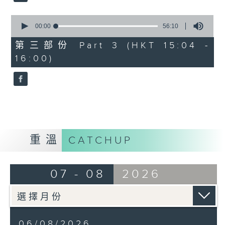
0
seconds
00:00
56:10
of
56
第三部份 Part 3 (HKT 15:04 -
minutes,
16:00)
10
seconds
重溫
CATCHUP
07 - 08
2026
06/08/2026