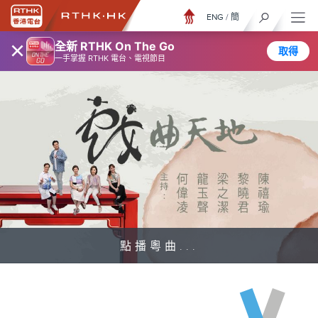
ENG
/
簡
×
全新 RTHK On The Go
取得
一手掌握 RTHK 電台、電視節目
點播粵曲...