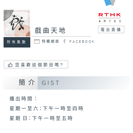
戲曲天地
電台直播
特備網頁
FACEBOOK
所有集數
您喜歡這個節目嗎?
簡介
GIST
播 出 時 間 ：
星 期 一 至 六：下 午 一 時 至 四 時
星 期 日：下 午 一 時 至 五 時