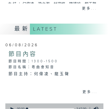
主 持 ： 何偉凌、梁之潔、林瑋婷、陳禧瑜、龍玉聲、
更多...
黎曉君、藍煒婷、吳立熙
最新
《戲曲天地》以播放粵曲、粵劇為主，逢星期一、
LATEST
三、五，開放1872312點唱熱線，歡迎聽眾點播粵曲；
星期二及星期六的「金裝粵劇」則播放長篇粵劇，精
06/08/2026
挑細選各種版本播出，如紅伶的演出版、港台的珍藏
節目內容
及原裝正版等；同時亦製作多元化特輯，訪問梨園、
節目時間：1300-1500
節目名稱：粵曲會知音
曲藝及音樂界專業人士，邀請他們參與製作特備節目
節目主持：何偉凌、龍玉聲
及報導本港、國內及海外戲曲界的活動等等，式式俱
備。此外，更提供聽眾與各大紅伶透過電話、現場接
1. 「孝感動天」
更多...
觸及學習的機會，使各戲迷能親自體會紅伶做功的難
由 新馬師曾、鄧碧雲 主唱
度和提高欣賞水平。
0
seconds
00:00
2:47:00