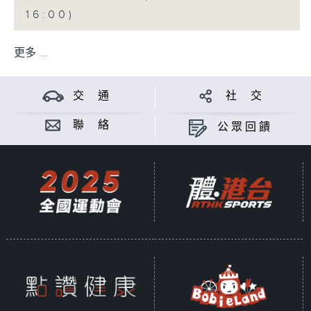
16:00)
更多 ...
交 通
社 交
聯 絡
公眾回饋