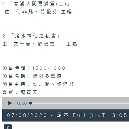
1.「春滿人間喜滿堂(上)」
由 何非凡、芳艷芬 主唱
2.「洛水神仙之私會」
由 文千歲、鄧碧雲 主唱
節目時間：1500-1600
節目名稱：梨園多聲道
節目主持：梁之潔、黎曉君
嘉賓：龍貫天
0
seconds
00:00
of
2
07/08/2026 - 足本 Full (HKT 13:05 
hours,
47
minutes,