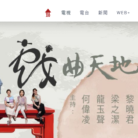
電視
電台
新聞
WEB+