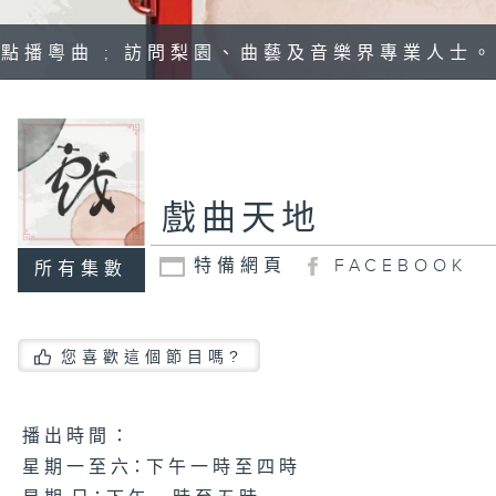
點播粵曲 ; 訪問梨園、曲藝及音樂界專業人士。
戲曲天地
特備網頁
FACEBOOK
所有集數
您喜歡這個節目嗎?
播 出 時 間 ：
星 期 一 至 六：下 午 一 時 至 四 時