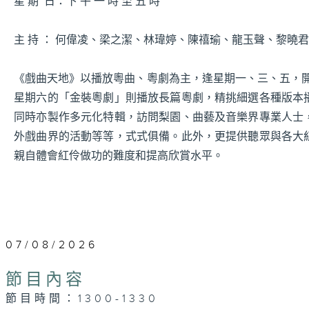
星 期 日：下 午 一 時 至 五 時
主 持 ： 何偉凌、梁之潔、林瑋婷、陳禧瑜、龍玉聲、黎曉
《戲曲天地》以播放粵曲、粵劇為主，逢星期一、三、五，開放
星期六的「金裝粵劇」則播放長篇粵劇，精挑細選各種版本
同時亦製作多元化特輯，訪問梨園、曲藝及音樂界專業人士
外戲曲界的活動等等，式式俱備。此外，更提供聽眾與各大
親自體會紅伶做功的難度和提高欣賞水平。
07/08/2026
節目內容
節目時間：1300-1330