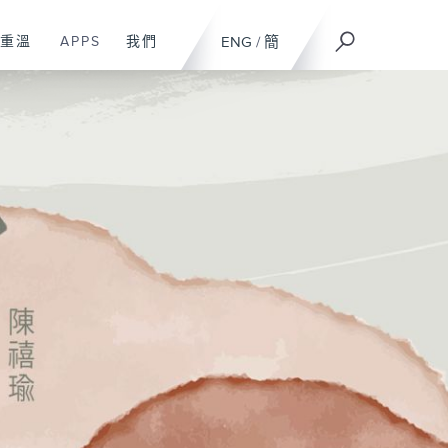
重溫
APPS
我們
ENG
/
簡