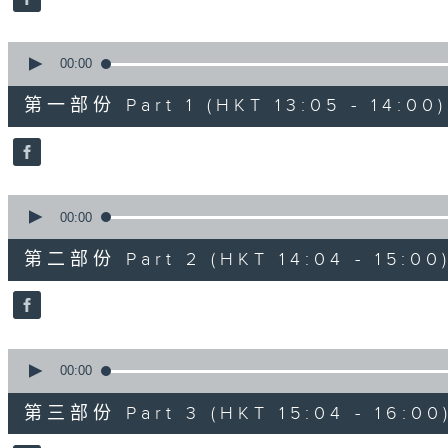
0
seconds
Volume
90%
0
seconds
00:00
of
55
第一部份 Part 1 (HKT 13:05 - 14:00)
minutes,
10
seconds
Volume
90%
0
seconds
00:00
of
56
第二部份 Part 2 (HKT 14:04 - 15:00
minutes,
19
seconds
Volume
90%
0
seconds
00:00
of
56
第三部份 Part 3 (HKT 15:04 - 16:00
minutes,
10