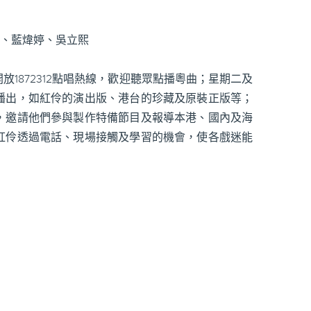
君、藍煒婷、吳立熙
1872312點唱熱線，歡迎聽眾點播粵曲；星期二及
播出，如紅伶的演出版、港台的珍藏及原裝正版等；
，邀請他們參與製作特備節目及報導本港、國內及海
紅伶透過電話、現場接觸及學習的機會，使各戲迷能