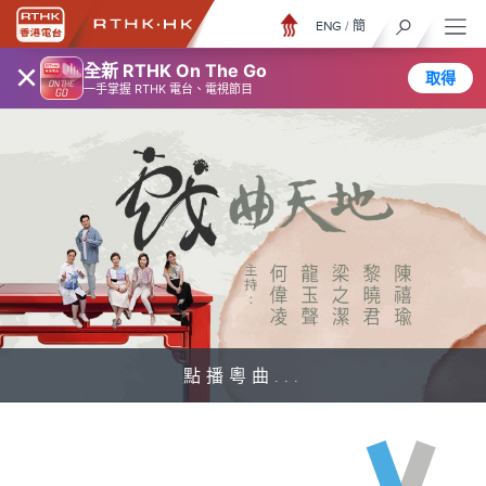
ENG
/
簡
×
全新 RTHK On The Go
取得
一手掌握 RTHK 電台、電視節目
點播粵曲...