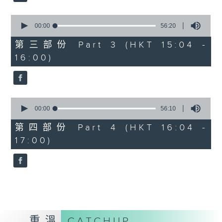
2. 「桃花緣」
由 梁兆明、蔣文端 主唱
0
seconds
00:00
56:20
of
56
第三部份 Part 3 (HKT 15:04 -
3.「十奏嚴嵩之寫表 」
minutes,
16:00)
20
seconds
由 麥炳榮、鳳凰女 主唱
4.「一代天嬌 」
0
seconds
00:00
56:10
由 紅線女 主唱
of
56
第四部份 Part 4 (HKT 16:04 -
minutes,
17:00)
10
5.「西施之五湖泛舟」
seconds
由 林錦堂、南鳳 主唱
6.「長城恨 」
由 龍貫天、何杜瑞卿 主唱
重溫
CATCHUP