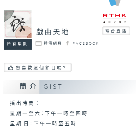
戲曲天地
電台直播
特備網頁
FACEBOOK
所有集數
您喜歡這個節目嗎?
簡介
GIST
播 出 時 間 ：
星 期 一 至 六：下 午 一 時 至 四 時
星 期 日：下 午 一 時 至 五 時