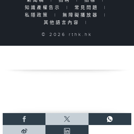
新聞稿
|
招聘
|
招標
|
知識產權告示
|
常見問題
|
私隱政策
|
無障礙播放器
|
其他語言內容
|
© 2026 rthk.hk