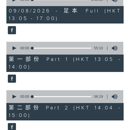
of
2. 「唔嫁」
3
09/08/2026 - 足本 Full (HKT
hours,
由 黃千歲、芳艷芬 主唱
13:05 - 17:00)
43
minutes,
0
seconds
3. 「 賣油郎」
0
由 李海泉、陳露薇 唱
seconds
00:00
55:10
of
55
第一部份 Part 1 (HKT 13:05 -
minutes,
節目時間：1400-1700
14:00)
10
seconds
節目名稱：粵曲會知音
節目主持：藍煒婷
0
seconds
00:00
56:19
of
1.「南唐春夢」
56
第二部份 Part 2 (HKT 14:04 -
minutes,
由 鄧碧雲、李寶瑩 主唱
15:00)
19
seconds