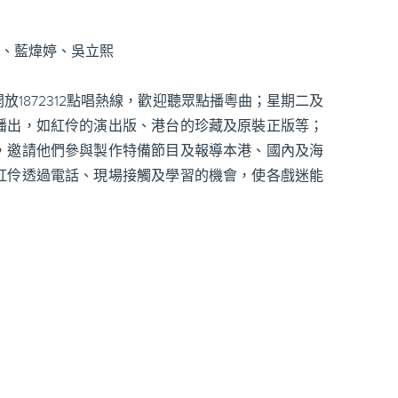
君、藍煒婷、吳立熙
1872312點唱熱線，歡迎聽眾點播粵曲；星期二及
播出，如紅伶的演出版、港台的珍藏及原裝正版等；
，邀請他們參與製作特備節目及報導本港、國內及海
紅伶透過電話、現場接觸及學習的機會，使各戲迷能