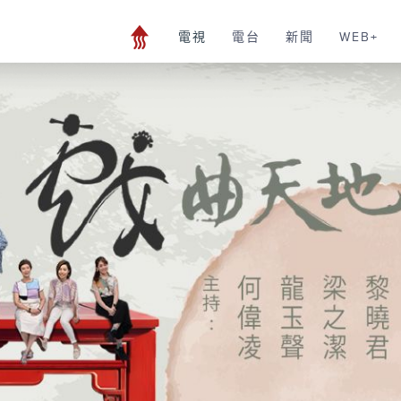
電視
電台
新聞
WEB+