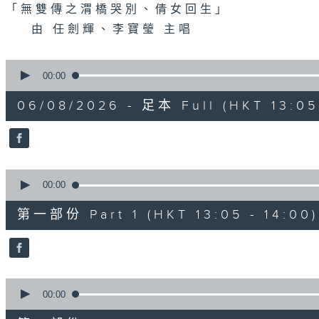
「無雙傳之渭橋哭別、倩女回生」
由 任劍輝、李寶瑩 主唱
0
seconds
00:00
of
2
06/08/2026 - 足本 Full (HKT 13:05 
hours,
47
minutes,
0
seconds
Volume
90%
0
seconds
00:00
of
55
第一部份 Part 1 (HKT 13:05 - 14:00)
minutes,
10
seconds
Volume
90%
0
seconds
00:00
of
56