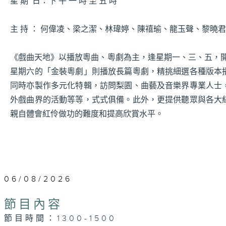
星 期 日：下 午 一 時 至 五 時
主 持 ： 何偉凌、梁之潔、林瑋婷、陳禧瑜、龍玉聲、黎曉
《戲曲天地》以播放粵曲、粵劇為主，逢星期一、三、五，開放
星期六的「金裝粵劇」則播放長篇粵劇，精挑細選各種版本
同時亦製作多元化特輯，訪問梨園、曲藝及音樂界專業人士
外戲曲界的活動等等，式式俱備。此外，更提供聽眾與各大
親自體會紅伶做功的難度和提高欣賞水平。
06/08/2026
節目內容
節目時間：1300-1500