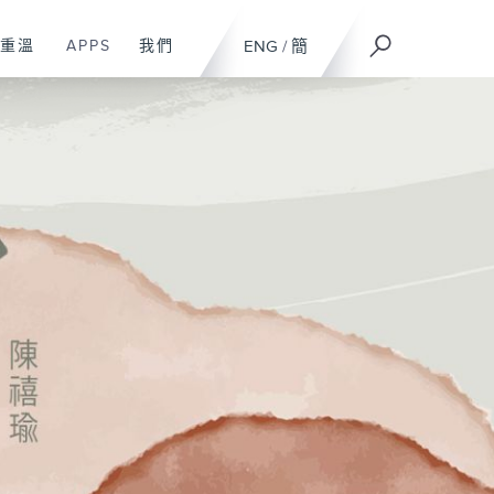
重溫
APPS
我們
ENG
/
簡