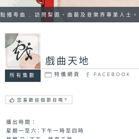
點播粵曲 ; 訪問梨園、曲藝及音樂界專業人士。
戲曲天地
特備網頁
FACEBOOK
所有集數
您喜歡這個節目嗎?
播 出 時 間 ：
星 期 一 至 六：下 午 一 時 至 四 時