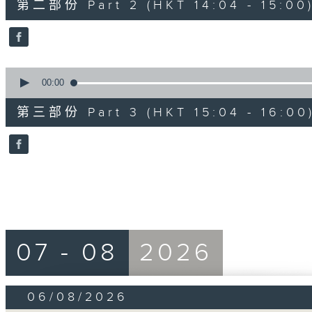
第二部份 Part 2 (HKT 14:04 - 15:00
minutes,
19
seconds
Volume
90%
0
seconds
00:00
of
56
第三部份 Part 3 (HKT 15:04 - 16:00
minutes,
10
seconds
Volume
90%
07 - 08
2026
06/08/2026