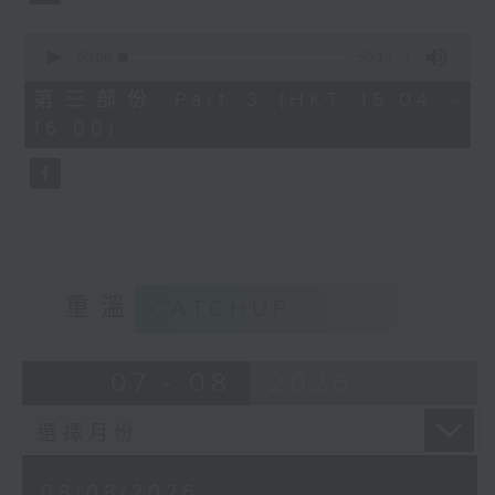
0
seconds
00:00
56:10
of
56
第三部份 Part 3 (HKT 15:04 -
minutes,
16:00)
10
seconds
重溫
CATCHUP
07 - 08
2026
08/08/2026