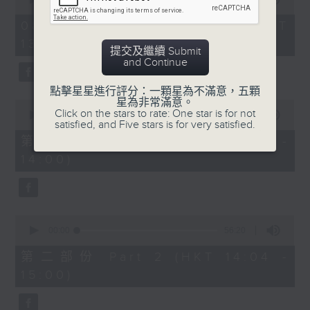
of
「六月雪」
2
08/08/2026 - 足本 Full (HKT
hours,
由 鍾雲山、崔妙芝、梅欣、郭少文 主唱
13:05 - 16:00)
47
提交及繼續 Submit
minutes,
and Continue
0
seconds
點擊星星進行評分：一顆星為不滿意，五顆
星為非常滿意。
0
Click on the stars to rate: One star is for not
seconds
00:00
55:10
satisfied, and Five stars is for very satisfied.
of
55
第一部份 Part 1 (HKT 13:05 -
minutes,
14:00)
10
seconds
0
seconds
00:00
56:20
of
56
第二部份 Part 2 (HKT 14:04 -
minutes,
15:00)
20
seconds