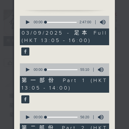
1. 「海瑞傳之碎鑾輿」
由 新劍郎、潘珮璇 主唱
0
seconds
00:00
2:47:00
of
2. 「韓文公祭鱷魚」
戲曲天地
電台直播
2
03/09/2025 - 足本 Full
由 靚次伯 主唱
hours,
(HKT 13:05 - 16:00)
47
特備網頁
FACEBOOK
所有集數
minutes,
節目時間：1400-1600
0
seconds
節目名稱：鑼鼓響 想點就點
節目主持：黎曉君
您喜歡這個節目嗎?
0
seconds
00:00
55:10
of
55
簡介
GIST
第一部份 Part 1 (HKT
minutes,
13:05 - 14:00)
10
1. 「鳳閣恩仇未了情」
seconds
播 出 時 間 ：
由 麥炳榮、鳳凰女 主唱
星 期 一 至 六：下 午 一 時 至 四 時
2. 「鏡閣斜陽」
0
星 期 日：下 午 一 時 至 五 時
由 彭熾權、曾慧主唱
seconds
00:00
56:20
of
56
第二部份 Part 2 (HKT