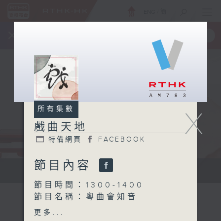
ENG
/
簡
×
全新 RTHK On The Go
取得
一手掌握 RTHK 電台、電視節目
所有集數
X
戲曲天地
特備網頁
FACEBOOK
節目內容
點播粵曲...
節目時間：1300-1400
節目名稱：粵曲會知音
節目主持：黎曉君
更多...