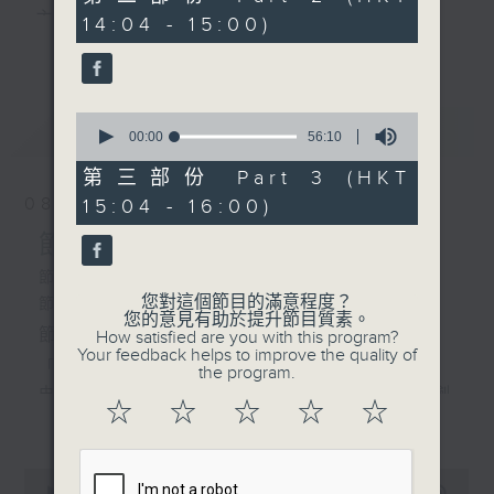
minutes,
主 持 ： 何偉凌、梁之潔、林瑋婷、陳禧瑜、龍玉聲、
14:04 - 15:00)
20
3. 「紅娘遞柬」
更多...
seconds
黎曉君、藍煒婷、吳立熙
由任劍輝 、紅線女 主唱
4. 「王寶釧之回窰」
0
最新
《戲曲天地》以播放粵曲、粵劇為主，逢星期一、
LATEST
seconds
00:00
56:10
由 羅劍郎、芳艷芬 主唱
of
三、五，開放1872312點唱熱線，歡迎聽眾點播粵曲；
56
第三部份 Part 3 (HKT
minutes,
星期二及星期六的「金裝粵劇」則播放長篇粵劇，精
08/08/2026
15:04 - 16:00)
10
seconds
挑細選各種版本播出，如紅伶的演出版、港台的珍藏
節目內容
及原裝正版等；同時亦製作多元化特輯，訪問梨園、
節目時間：1300-1600
您對這個節目的滿意程度？
節目名稱：金裝粵劇
曲藝及音樂界專業人士，邀請他們參與製作特備節目
您的意見有助於提升節目質素。
節目主持：林瑋婷
How satisfied are you with this program?
及報導本港、國內及海外戲曲界的活動等等，式式俱
Your feedback helps to improve the quality of
「龍鳳爭掛帥(下)」
the program.
備。此外，更提供聽眾與各大紅伶透過電話、現場接
由 李龍、陳好逑、阮兆輝、陳嘉鳴、新劍
☆
☆
☆
☆
☆
更多...
觸及學習的機會，使各戲迷能親自體會紅伶做功的難
郎、廖國森 主唱
度和提高欣賞水平。
粵曲:
0
seconds
00:00
2:47:00