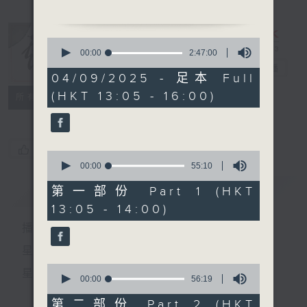
1.「蘇三起解」
0
由李寶瑩主唱
seconds
00:00
2:47:00
of
戲曲天地
電台直播
2
04/09/2025 - 足本 Full
2.「清宮夜語」
hours,
(HKT 13:05 - 16:00)
47
特備網頁
FACEBOOK
由 梁漢威、南鳳主唱
所有集數
minutes,
0
seconds
3.「摘纓會」
由 新劍郎、陳慧思 主唱
您喜歡這個節目嗎?
0
seconds
00:00
55:10
of
55
簡介
GIST
第一部份 Part 1 (HKT
4.「妻賢夫敬」
minutes,
13:05 - 14:00)
10
由 麥炳榮、鳳凰女 主唱
seconds
播 出 時 間 ：
節目時間：1500-1600
星 期 一 至 六：下 午 一 時 至 四 時
節目名稱：兩代同場說戲台
0
星 期 日：下 午 一 時 至 五 時
節目主持：何偉凌、龍玉聲
seconds
00:00
56:19
of
56
第二部份 Part 2 (HKT