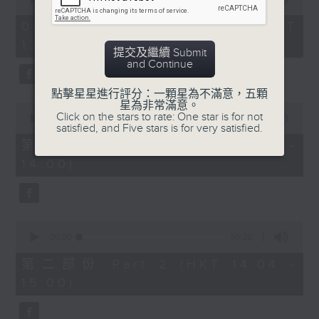
of
「六月雪」
2
08/08/2026 - 足本 Full (HKT
hours,
由 鍾雲山、崔妙芝、梅欣、郭少文 主唱
13:05 - 16:00)
47
提交及繼續 Submit
minutes,
and Continue
0
seconds
點擊星星進行評分：一顆星為不滿意，五顆
星為非常滿意。
0
Click on the stars to rate: One star is for not
seconds
00:00
55:10
satisfied, and Five stars is for very satisfied.
of
55
第一部份 Part 1 (HKT 13:05 -
minutes,
14:00)
10
seconds
0
seconds
00:00
56:20
of
56
第二部份 Part 2 (HKT 14:04 -
minutes,
15:00)
20
seconds