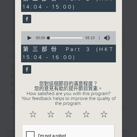
minutes,
主 持 ： 何偉凌、梁之潔、林瑋婷、陳禧瑜、龍玉聲、
14:04 - 15:00)
19
1.「血淚花哭碑」
更多...
seconds
黎曉君、藍煒婷、吳立熙
由 馮鏡華 主唱
2.「文天祥之會妻赴義」
0
最新
《戲曲天地》以播放粵曲、粵劇為主，逢星期一、
LATEST
seconds
00:00
56:10
由 馮淬帆、白楊 主唱
of
三、五，開放1872312點唱熱線，歡迎聽眾點播粵曲；
56
第三部份 Part 3 (HKT
minutes,
星期二及星期六的「金裝粵劇」則播放長篇粵劇，精
08/08/2026
15:04 - 16:00)
10
seconds
挑細選各種版本播出，如紅伶的演出版、港台的珍藏
節目內容
及原裝正版等；同時亦製作多元化特輯，訪問梨園、
節目時間：1300-1600
您對這個節目的滿意程度？
節目名稱：金裝粵劇
曲藝及音樂界專業人士，邀請他們參與製作特備節目
您的意見有助於提升節目質素。
節目主持：林瑋婷
How satisfied are you with this program?
及報導本港、國內及海外戲曲界的活動等等，式式俱
Your feedback helps to improve the quality of
「龍鳳爭掛帥(下)」
the program.
備。此外，更提供聽眾與各大紅伶透過電話、現場接
由 李龍、陳好逑、阮兆輝、陳嘉鳴、新劍
☆
☆
☆
☆
☆
更多...
觸及學習的機會，使各戲迷能親自體會紅伶做功的難
郎、廖國森 主唱
度和提高欣賞水平。
粵曲:
0
seconds
00:00
2:47:00