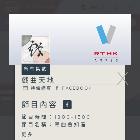
ENG
/
簡
×
全新 RTHK On The Go
取得
一手掌握 RTHK 電台、電視節目
所有集數
X
戲曲天地
特備網頁
FACEBOOK
節目內容
點播粵曲...
節目時間：1300-1500
節目名稱：粵曲會知音
節目主持：何偉凌、龍玉聲
更多...