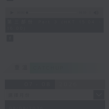
0
seconds
00:00
56:10
of
56
第三部份 Part 3 (HKT 15:04 -
minutes,
16:00)
10
seconds
重溫
CATCHUP
07 - 08
2026
08/08/2026