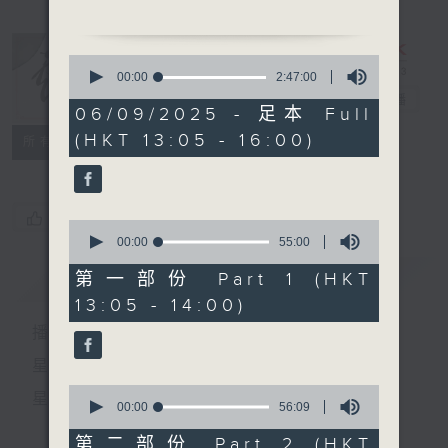
1.「紫釵記(下)」
0
由 任劍輝、白雪仙、梁
seconds
00:00
2:47:00
of
醒波、靚次伯、蘇少棠、任冰
戲曲天地
電台直播
2
06/09/2025 - 足本 Full
兒 主唱
hours,
(HKT 13:05 - 16:00)
47
特備網頁
FACEBOOK
所有集數
minutes,
0
seconds
2.「薛覺先戲劇人生(上) 」
由 梁漢威、文千歲、梁少
您喜歡這個節目嗎?
0
芯、陳咏儀、陳鴻進、呂志
seconds
00:00
55:00
of
明、陳銘英 主唱
55
簡介
GIST
第一部份 Part 1 (HKT
minutes,
13:05 - 14:00)
0
seconds
播 出 時 間 ：
星 期 一 至 六：下 午 一 時 至 四 時
0
星 期 日：下 午 一 時 至 五 時
seconds
00:00
56:09
of
56
第二部份 Part 2 (HKT