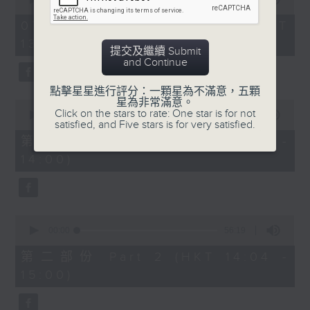
of
2
07/08/2026 - 足本 Full (HKT
hours,
13:05 - 16:00)
47
提交及繼續 Submit
minutes,
節目時間：1400-1600
and Continue
0
seconds
節目名稱：鑼鼓響 想點就點
點擊星星進行評分：一顆星為不滿意，五顆
星為非常滿意。
0
節目主持：梁之潔、黎曉君
Click on the stars to rate: One star is for not
seconds
00:00
55:10
satisfied, and Five stars is for very satisfied.
of
聽眾熱線：1872312
55
第一部份 Part 1 (HKT 13:05 -
minutes,
14:00)
10
seconds
1.「春滿人間喜滿堂(上)」
0
由 何非凡、芳艷芬 主唱
seconds
00:00
56:19
of
56
第二部份 Part 2 (HKT 14:04 -
minutes,
15:00)
19
seconds
2.「洛水神仙之私會」