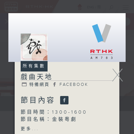
ENG
/
簡
×
全新 RTHK On The Go
取得
一手掌握 RTHK 電台、電視節目
所有集數
X
戲曲天地
特備網頁
FACEBOOK
節目內容
點播粵曲...
節目時間：1300-1600
節目名稱：金裝粵劇
節目主持：林瑋婷
更多...