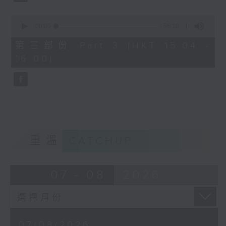
由 文千歲、鄧碧雲 主唱
0
seconds
00:00
56:10
of
56
第三部份 Part 3 (HKT 15:04 -
minutes,
節目時間：1500-1600
16:00)
10
seconds
節目名稱：梨園多聲道
節目主持：梁之潔、黎曉君
嘉賓：龍貫天
重溫
CATCHUP
07 - 08
2026
07/08/2026