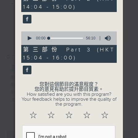
minutes,
主 持 ： 何偉凌、梁之潔、林瑋婷、陳禧瑜、龍玉聲、
14:04 - 15:00)
9
更多...
seconds
黎曉君、藍煒婷、吳立熙
0
最新
《戲曲天地》以播放粵曲、粵劇為主，逢星期一、
LATEST
seconds
00:00
56:10
of
三、五，開放1872312點唱熱線，歡迎聽眾點播粵曲；
56
第三部份 Part 3 (HKT
minutes,
星期二及星期六的「金裝粵劇」則播放長篇粵劇，精
07/08/2026
15:04 - 16:00)
10
seconds
挑細選各種版本播出，如紅伶的演出版、港台的珍藏
節目內容
及原裝正版等；同時亦製作多元化特輯，訪問梨園、
節目時間：1300-1330
您對這個節目的滿意程度？
節目名稱：名師出高徒
曲藝及音樂界專業人士，邀請他們參與製作特備節目
您的意見有助於提升節目質素。
節目主持：高潤鴻、藍煒婷
How satisfied are you with this program?
及報導本港、國內及海外戲曲界的活動等等，式式俱
Your feedback helps to improve the quality of
主題：月半殘時,二王初起
the program.
備。此外，更提供聽眾與各大紅伶透過電話、現場接
☆
☆
☆
☆
☆
更多...
觸及學習的機會，使各戲迷能親自體會紅伶做功的難
節目時間：1330-1400
度和提高欣賞水平。
節目名稱：鑼鼓新天地(重播)
0
節目主持：梁漢威
seconds
00:00
2:47:00