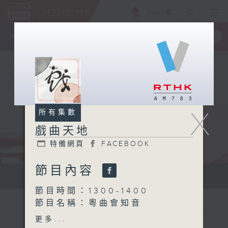
ENG
/
簡
×
全新 RTHK On The Go
取得
一手掌握 RTHK 電台、電視節目
X
所有集數
戲曲天地
特備網頁
FACEBOOK
節目內容
點播粵曲...
節目時間：1300-1400
節目名稱：粵曲會知音
節目主持：梁之潔、黎曉君
更多...