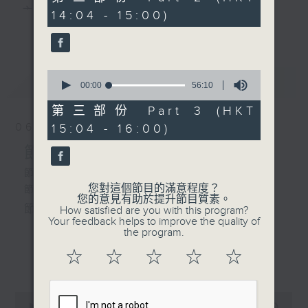
minutes,
主 持 ： 何偉凌、梁之潔、林瑋婷、陳禧瑜、龍玉聲、
14:04 - 15:00)
20
更多...
seconds
黎曉君、藍煒婷、吳立熙
3. 「珍珠塔 之翠娥贈塔」
由何非凡、李寶瑩主唱
0
最新
《戲曲天地》以播放粵曲、粵劇為主，逢星期一、
LATEST
seconds
00:00
56:10
4. 「萬能老倌 」
of
三、五，開放1872312點唱熱線，歡迎聽眾點播粵曲；
由 陳良忠 主唱
56
第三部份 Part 3 (HKT
minutes,
星期二及星期六的「金裝粵劇」則播放長篇粵劇，精
06/08/2026
15:04 - 16:00)
10
seconds
挑細選各種版本播出，如紅伶的演出版、港台的珍藏
節目內容
及原裝正版等；同時亦製作多元化特輯，訪問梨園、
節目時間：1300-1500
您對這個節目的滿意程度？
節目名稱：粵曲會知音
曲藝及音樂界專業人士，邀請他們參與製作特備節目
您的意見有助於提升節目質素。
節目主持：何偉凌、龍玉聲
How satisfied are you with this program?
及報導本港、國內及海外戲曲界的活動等等，式式俱
Your feedback helps to improve the quality of
the program.
備。此外，更提供聽眾與各大紅伶透過電話、現場接
1. 「孝感動天」
☆
☆
☆
☆
☆
更多...
觸及學習的機會，使各戲迷能親自體會紅伶做功的難
由 新馬師曾、鄧碧雲 主唱
度和提高欣賞水平。
0
seconds
00:00
2:47:00