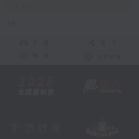
16:00)
更多 ...
交 通
社 交
聯 絡
公眾回饋