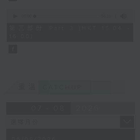
0
seconds
00:00
56:10
of
56
第三部份 Part 3 (HKT 15:04 -
minutes,
16:00)
10
seconds
重溫
CATCHUP
07 - 08
2026
06/08/2026