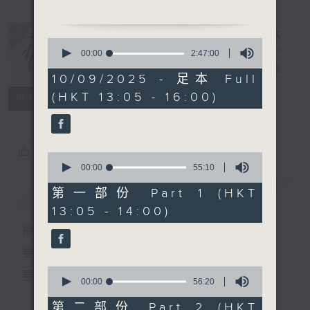
1. 「不盡依依」
由 伍木蘭 主唱
0
seconds
00:00
2:47:00
of
2. 「駙馬戲宮主」
戲曲天地
電台直播
2
10/09/2025 - 足本 Full
由 李香琴、鄧碧雲 主
hours,
(HKT 13:05 - 16:00)
47
特備網頁
FACEBOOK
唱
所有集數
minutes,
0
seconds
節目時間：1400-1600
節目名稱：鑼鼓響 想點就點
您喜歡這個節目嗎?
0
節目主持：梁之潔、黎曉君
seconds
00:00
55:10
of
55
簡介
GIST
第一部份 Part 1 (HKT
minutes,
13:05 - 14:00)
10
seconds
播 出 時 間 ：
1. 「五郎救弟」
由 麥炳榮、文千歲 主唱
星 期 一 至 六：下 午 一 時 至 四 時
0
星 期 日：下 午 一 時 至 五 時
2. 「艷陽丹鳳」
seconds
00:00
56:20
of
由 芳艷芬 主唱
56
第二部份 Part 2 (HKT