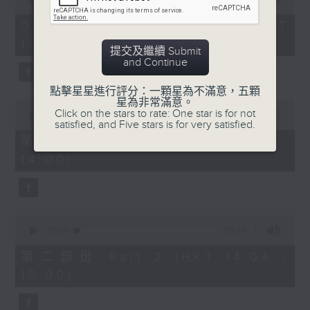
of
2.「柳毅奇緣」
2
06/08/2026 - 足本 Full (HKT
hours,
由 蓋鳴暉、吳美英 主唱
13:05 - 16:00)
47
提交及繼續 Submit
minutes,
and Continue
0
seconds
3.「槐蔭別」
點擊星星進行評分：一顆星為不滿意，五顆
星為非常滿意。
0
由 龍貫天、李鳳 主唱
Click on the stars to rate: One star is for not
seconds
00:00
55:10
satisfied, and Five stars is for very satisfied.
of
55
第一部份 Part 1 (HKT 13:05 -
minutes,
節目時間：1500-1600
14:00)
10
seconds
節目名稱：兩代同場說戲台
節目主持：何偉凌、龍玉聲
0
seconds
00:00
56:19
of
「無雙傳之渭橋哭別、倩女回生」
56
第二部份 Part 2 (HKT 14:04 -
minutes,
由 任劍輝、李寶瑩 主唱
15:00)
19
seconds