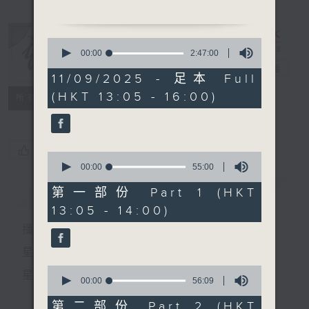
0
seconds
00:00
2:47:00
of
1.「風雪磨房會」
戲曲天地
電台直播
2
11/09/2025 - 足本 Full
由 梁漢威、陳慧思主唱
hours,
(HKT 13:05 - 16:00)
47
特備網頁
FACEBOOK
所有集數
minutes,
0
seconds
2.「朱賣臣之迫寫分書、馬前
覆水」
您喜歡這個節目嗎?
0
由 新馬師曾、鍾麗蓉主唱
seconds
00:00
55:00
of
55
簡介
GIST
第一部份 Part 1 (HKT
minutes,
13:05 - 14:00)
0
3.「梁紅玉之抗金兵」
seconds
播 出 時 間 ：
由 阮兆輝、尹飛燕主唱
星 期 一 至 六：下 午 一 時 至 四 時
0
星 期 日：下 午 一 時 至 五 時
seconds
00:00
56:09
of
56
第二部份 Part 2 (HKT