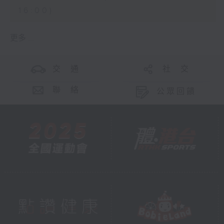
16:00)
更多 ...
交 通
社 交
聯 絡
公眾回饋