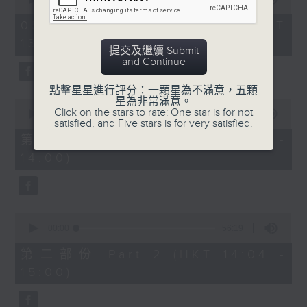
of
2
05/08/2026 - 足本 Full (HKT
hours,
13:05 - 16:00)
「嫁唔嫁」
46
提交及繼續 Submit
minutes,
and Continue
59
由 梁醒波、芳艷芬 主唱
seconds
點擊星星進行評分：一顆星為不滿意，五顆
星為非常滿意。
0
Click on the stars to rate: One star is for not
seconds
00:00
55:10
satisfied, and Five stars is for very satisfied.
of
節目時間：1400-1600
55
第一部份 Part 1 (HKT 13:05 -
minutes,
節目名稱：鑼鼓響 想點就點
14:00)
10
seconds
節目主持：黎曉君、吳立熙
0
seconds
00:00
56:19
of
1. 「祭玉河」
56
第二部份 Part 2 (HKT 14:04 -
minutes,
由 羅家寶 主唱
15:00)
19
seconds