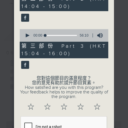
minutes,
主 持 ： 何偉凌、梁之潔、林瑋婷、陳禧瑜、龍玉聲、
14:04 - 15:00)
19
更多...
seconds
黎曉君、藍煒婷、吳立熙
0
最新
《戲曲天地》以播放粵曲、粵劇為主，逢星期一、
LATEST
seconds
00:00
56:10
of
三、五，開放1872312點唱熱線，歡迎聽眾點播粵曲；
56
第三部份 Part 3 (HKT
minutes,
星期二及星期六的「金裝粵劇」則播放長篇粵劇，精
06/08/2026
15:04 - 16:00)
10
seconds
挑細選各種版本播出，如紅伶的演出版、港台的珍藏
節目內容
及原裝正版等；同時亦製作多元化特輯，訪問梨園、
節目時間：1300-1500
您對這個節目的滿意程度？
節目名稱：粵曲會知音
曲藝及音樂界專業人士，邀請他們參與製作特備節目
您的意見有助於提升節目質素。
節目主持：何偉凌、龍玉聲
How satisfied are you with this program?
及報導本港、國內及海外戲曲界的活動等等，式式俱
Your feedback helps to improve the quality of
the program.
備。此外，更提供聽眾與各大紅伶透過電話、現場接
1. 「孝感動天」
☆
☆
☆
☆
☆
更多...
觸及學習的機會，使各戲迷能親自體會紅伶做功的難
由 新馬師曾、鄧碧雲 主唱
度和提高欣賞水平。
0
seconds
00:00
2:47:00