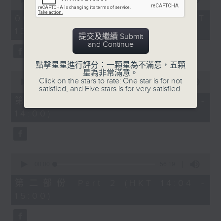
of
2.「柳毅奇緣」
2
06/08/2026 - 足本 Full (HKT
hours,
由 蓋鳴暉、吳美英 主唱
13:05 - 16:00)
47
提交及繼續 Submit
minutes,
and Continue
0
seconds
3.「槐蔭別」
點擊星星進行評分：一顆星為不滿意，五顆
星為非常滿意。
0
由 龍貫天、李鳳 主唱
Click on the stars to rate: One star is for not
seconds
00:00
55:10
satisfied, and Five stars is for very satisfied.
of
55
第一部份 Part 1 (HKT 13:05 -
minutes,
節目時間：1500-1600
14:00)
10
seconds
節目名稱：兩代同場說戲台
節目主持：何偉凌、龍玉聲
0
seconds
00:00
56:19
of
「無雙傳之渭橋哭別、倩女回生」
56
第二部份 Part 2 (HKT 14:04 -
minutes,
由 任劍輝、李寶瑩 主唱
15:00)
19
seconds