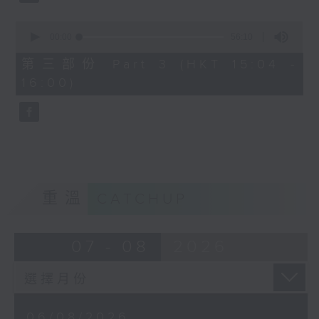
0
seconds
00:00
56:10
of
56
第三部份 Part 3 (HKT 15:04 -
minutes,
16:00)
10
seconds
重溫
CATCHUP
07 - 08
2026
06/08/2026