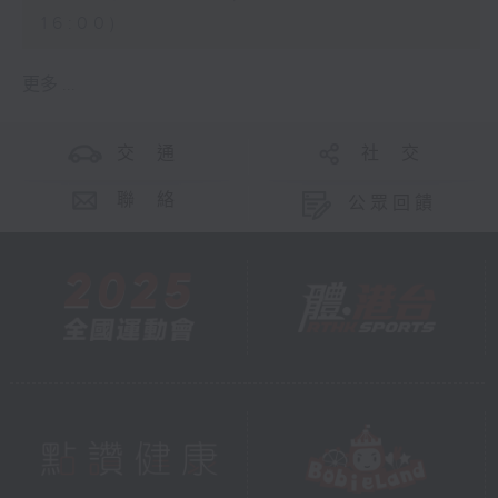
16:00)
更多 ...
交 通
社 交
聯 絡
公眾回饋