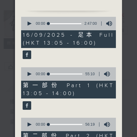
0
seconds
00:00
2:47:00
of
「靈芝記」
戲曲天地
電台直播
2
16/09/2025 - 足本 Full
由 鍾雲山、崔妙芝、小千
hours,
(HKT 13:05 - 16:00)
47
特備網頁
FACEBOOK
歲、鄧碧紅、曾雲飛、李寶
所有集數
minutes,
倫 主唱
0
seconds
您喜歡這個節目嗎?
0
seconds
00:00
55:10
of
粵曲:
55
簡介
GIST
第一部份 Part 1 (HKT
「丁山打雁 」
minutes,
13:05 - 14:00)
10
由 新劍郎主唱
seconds
播 出 時 間 ：
星 期 一 至 六：下 午 一 時 至 四 時
0
星 期 日：下 午 一 時 至 五 時
seconds
00:00
56:19
of
56
第二部份 Part 2 (HKT