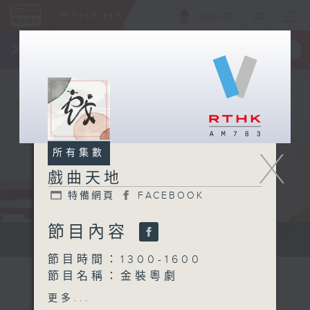
ENG
/
簡
×
全新 RTHK On The Go
取得
一手掌握 RTHK 電台、電視節目
X
所有集數
戲曲天地
特備網頁
FACEBOOK
節目內容
點播粵曲...
節目時間：1300-1600
節目名稱：金裝粵劇
節目主持：黎曉君、陳禧瑜
更多...