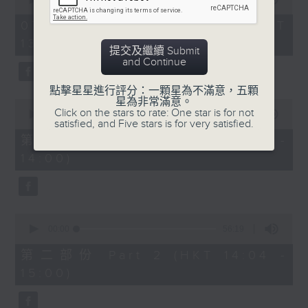
of
2
07/08/2026 - 足本 Full (HKT
hours,
13:05 - 16:00)
47
提交及繼續 Submit
minutes,
節目時間：1400-1600
and Continue
0
seconds
節目名稱：鑼鼓響 想點就點
點擊星星進行評分：一顆星為不滿意，五顆
星為非常滿意。
0
節目主持：梁之潔、黎曉君
Click on the stars to rate: One star is for not
seconds
00:00
55:10
satisfied, and Five stars is for very satisfied.
of
聽眾熱線：1872312
55
第一部份 Part 1 (HKT 13:05 -
minutes,
14:00)
10
seconds
1.「春滿人間喜滿堂(上)」
0
由 何非凡、芳艷芬 主唱
seconds
00:00
56:19
of
56
第二部份 Part 2 (HKT 14:04 -
minutes,
15:00)
19
seconds
2.「洛水神仙之私會」