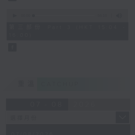
由 文千歲、鄧碧雲 主唱
0
seconds
00:00
56:10
of
56
第三部份 Part 3 (HKT 15:04 -
minutes,
節目時間：1500-1600
16:00)
10
seconds
節目名稱：梨園多聲道
節目主持：梁之潔、黎曉君
嘉賓：龍貫天
重溫
CATCHUP
07 - 08
2026
07/08/2026