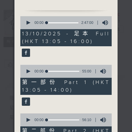
1. 「新粉面十三郎」
0
由 靳永棠、梁玉卿 主
seconds
00:00
2:47:00
of
唱
戲曲天地
電台直播
2
13/10/2025 - 足本 Full
hours,
(HKT 13:05 - 16:00)
47
特備網頁
FACEBOOK
所有集數
minutes,
2. 「妻賢夫敬」
0
seconds
由 麥炳榮、鳳凰女 主
唱
您喜歡這個節目嗎?
0
seconds
00:00
55:00
of
55
簡介
GIST
第一部份 Part 1 (HKT
節目時間：1400-1600
minutes,
13:05 - 14:00)
0
節目名稱：鑼鼓響 想點就點
seconds
播 出 時 間 ：
節目主持：阮德鏘、陳禧瑜
聽眾熱線：1872312
星 期 一 至 六：下 午 一 時 至 四 時
0
星 期 日：下 午 一 時 至 五 時
seconds
00:00
56:10
of
1. 「萬能老倌」
56
第二部份 Part 2 (HKT