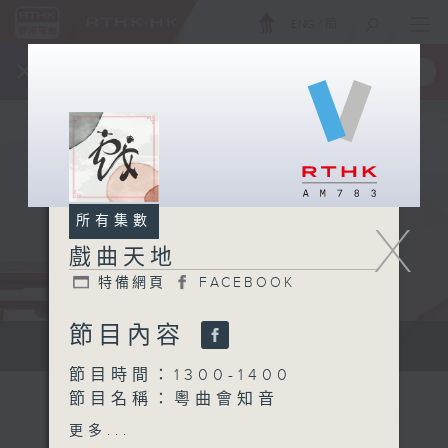
ENG
/
簡
×
全新 RTHK On The Go
取得
一手掌握 RTHK 電台、電視節目
所有集數
X
戲曲天地
特備網頁
FACEBOOK
節目內容
點播粵曲...
節目時間：1300-1400
節目名稱：粵曲會知音
節目主持：阮德鏘、陳禧瑜
更多...