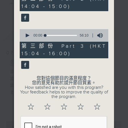
由 陳良忠 主唱
minutes,
主 持 ： 何偉凌、梁之潔、林瑋婷、陳禧瑜、龍玉聲、
14:04 - 15:00)
10
更多...
seconds
黎曉君、藍煒婷、吳立熙
2. 「鄉下佬尋仔」
由 半日安、上海妹 主
0
最新
《戲曲天地》以播放粵曲、粵劇為主，逢星期一、
LATEST
seconds
00:00
56:10
唱
of
三、五，開放1872312點唱熱線，歡迎聽眾點播粵曲；
56
第三部份 Part 3 (HKT
minutes,
星期二及星期六的「金裝粵劇」則播放長篇粵劇，精
07/08/2026
15:04 - 16:00)
10
3. 「春滿人間喜滿堂(上
seconds
挑細選各種版本播出，如紅伶的演出版、港台的珍藏
節目內容
卷)」
由 何非凡、芳艷芬 主
及原裝正版等；同時亦製作多元化特輯，訪問梨園、
節目時間：1300-1330
唱
您對這個節目的滿意程度？
節目名稱：名師出高徒
曲藝及音樂界專業人士，邀請他們參與製作特備節目
您的意見有助於提升節目質素。
節目主持：高潤鴻、藍煒婷
How satisfied are you with this program?
及報導本港、國內及海外戲曲界的活動等等，式式俱
Your feedback helps to improve the quality of
主題：月半殘時,二王初起
the program.
4. 「鄉村姑娘」
備。此外，更提供聽眾與各大紅伶透過電話、現場接
由 梁醒波、羅麗娟 主
☆
☆
☆
☆
☆
更多...
觸及學習的機會，使各戲迷能親自體會紅伶做功的難
唱
節目時間：1330-1400
度和提高欣賞水平。
節目名稱：鑼鼓新天地(重播)
0
節目主持：梁漢威
seconds
00:00
2:47:00