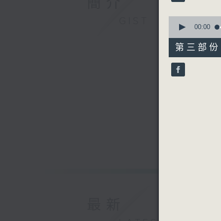
簡介
90%
4. 「
由 丁凡
0
GIST
seconds
00:00
of
56
第三部份 P
minutes,
10
seconds
90%
最新