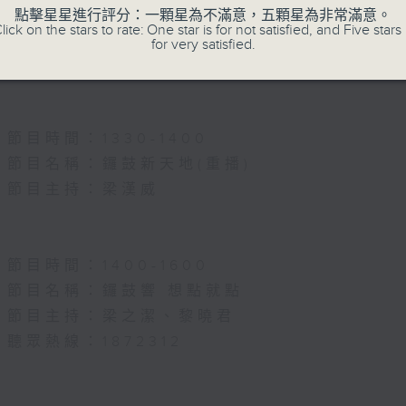
節目名稱：名師出高徒
點擊星星進行評分：一顆星為不滿意，五顆星為非常滿意。
lick on the stars to rate: One star is for not satisfied, and Five stars 
節目主持：高潤鴻、藍煒婷
for very satisfied.
主題：月半殘時,二王初起
節目時間：1330-1400
節目名稱：鑼鼓新天地(重播)
節目主持：梁漢威
節目時間：1400-1600
節目名稱：鑼鼓響 想點就點
節目主持：梁之潔、黎曉君
聽眾熱線：1872312