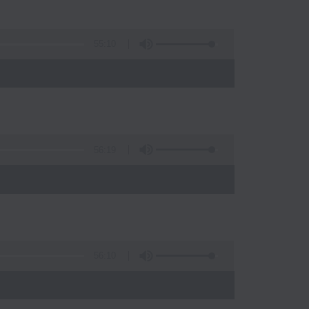
55:10
56:19
)
56:10
)