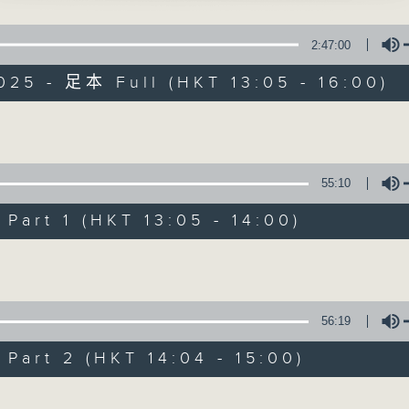
點播粵曲 ; 訪問梨園、曲藝及音樂界專業人士。
2:47:00
400-1600
025 - 足本 Full (HKT 13:05 - 16:00)
鑼鼓響 想點就點
梁之潔、黎曉君
Volume
戲曲天地
55:10
霞孤騖」
聲、李寶瑩 主唱
特備網頁
FACEBOOK
art 1 (HKT 13:05 - 14:00)
所有集數
Volume
紅拂女私奔」
輝、紅線女主唱
您喜歡這個節目嗎?
56:19
緒皇血井喚珍妃」
art 2 (HKT 14:04 - 15:00)
播 出 時 間 ：
歲 主唱
星 期 一 至 六：下 午 一 時 至 四 時
Volume