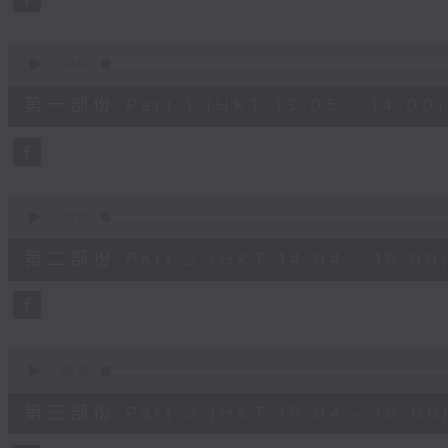
0
seconds
Volume
90%
0
seconds
00:00
of
55
第一部份 Part 1 (HKT 13:05 - 14:00)
minutes,
10
seconds
Volume
90%
0
seconds
00:00
of
56
第二部份 Part 2 (HKT 14:04 - 15:00
minutes,
19
seconds
Volume
90%
0
seconds
00:00
of
56
第三部份 Part 3 (HKT 15:04 - 16:00
minutes,
10