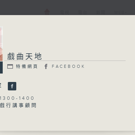
電視
電台
新聞
WEB+
戲曲天地
特備網頁
FACEBOOK
容
300-1400
戲行講事顧問
梁之潔、黎曉君
劇演員到班政的李奇峰
時了」
峰 主唱