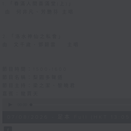
1.「春滿人間喜滿堂(上)」
由 何非凡、芳艷芬 主唱
2.「洛水神仙之私會」
由 文千歲、鄧碧雲 主唱
節目時間：1500-1600
節目名稱：梨園多聲道
節目主持：梁之潔、黎曉君
嘉賓：龍貫天
0
seconds
00:00
of
2
07/08/2026 - 足本 Full (HKT 13:05 
hours,
47
minutes,