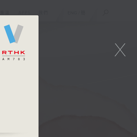
重溫
APPS
我們
ENG
/
簡
X