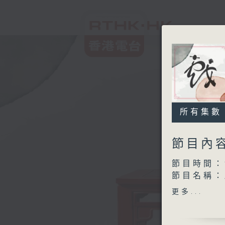
所有集數
節目內
節目時間：1
節目名稱：
節目主持：
更多...
主題：從粵
「春夢何
由 李奇