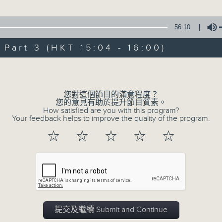
星 期 日：下 午 一 時 至 五 時
紅樓夢之黛玉葬花」
、蔣文端 主唱
56:10
主 持 ： 何偉凌、梁之潔、林瑋婷、陳禧瑜、龍玉聲、黎曉
art 3 (HKT 15:04 - 16:00)
《戲曲天地》以播放粵曲、粵劇為主，逢星期一、三、五，開放
Volume
星期六的「金裝粵劇」則播放長篇粵劇，精挑細選各種版本
同時亦製作多元化特輯，訪問梨園、曲藝及音樂界專業人士
您對這個節目的滿意程度？
外戲曲界的活動等等，式式俱備。此外，更提供聽眾與各大
您的意見有助於提升節目質素。
How satisfied are you with this program?
親自體會紅伶做功的難度和提高欣賞水平。
Your feedback helps to improve the quality of the program.
☆
☆
☆
☆
☆
07/08/2026
節目內容
提交及繼續 Submit and Continue
節目時間：1300-1330