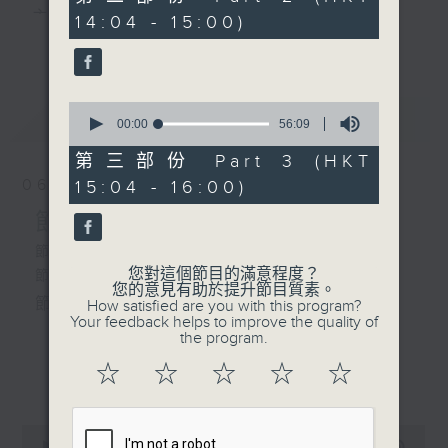
minutes,
主 持 ： 何偉凌、梁之潔、林瑋婷、陳禧瑜、龍玉聲、
14:04 - 15:00)
9
更多...
seconds
黎曉君、藍煒婷、吳立熙
0
最新
《戲曲天地》以播放粵曲、粵劇為主，逢星期一、
LATEST
seconds
00:00
56:09
of
三、五，開放1872312點唱熱線，歡迎聽眾點播粵曲；
56
第三部份 Part 3 (HKT
minutes,
星期二及星期六的「金裝粵劇」則播放長篇粵劇，精
06/08/2026
15:04 - 16:00)
9
seconds
挑細選各種版本播出，如紅伶的演出版、港台的珍藏
節目內容
及原裝正版等；同時亦製作多元化特輯，訪問梨園、
節目時間：1300-1500
您對這個節目的滿意程度？
節目名稱：粵曲會知音
曲藝及音樂界專業人士，邀請他們參與製作特備節目
您的意見有助於提升節目質素。
節目主持：何偉凌、龍玉聲
How satisfied are you with this program?
及報導本港、國內及海外戲曲界的活動等等，式式俱
Your feedback helps to improve the quality of
the program.
備。此外，更提供聽眾與各大紅伶透過電話、現場接
1. 「孝感動天」
☆
☆
☆
☆
☆
更多...
觸及學習的機會，使各戲迷能親自體會紅伶做功的難
由 新馬師曾、鄧碧雲 主唱
度和提高欣賞水平。
0
seconds
00:00
2:47:00