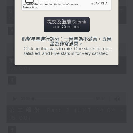
of
2.「柳毅奇緣」
2
06/08/2026 - 足本 Full (HKT
hours,
由 蓋鳴暉、吳美英 主唱
13:05 - 16:00)
47
提交及繼續 Submit
minutes,
and Continue
0
seconds
3.「槐蔭別」
點擊星星進行評分：一顆星為不滿意，五顆
星為非常滿意。
0
由 龍貫天、李鳳 主唱
Click on the stars to rate: One star is for not
seconds
00:00
55:10
satisfied, and Five stars is for very satisfied.
of
55
第一部份 Part 1 (HKT 13:05 -
minutes,
節目時間：1500-1600
14:00)
10
seconds
節目名稱：兩代同場說戲台
節目主持：何偉凌、龍玉聲
0
seconds
00:00
56:19
of
「無雙傳之渭橋哭別、倩女回生」
56
第二部份 Part 2 (HKT 14:04 -
minutes,
由 任劍輝、李寶瑩 主唱
15:00)
19
seconds