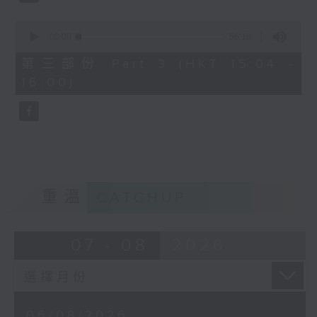
0
seconds
00:00
56:10
of
56
第三部份 Part 3 (HKT 15:04 -
minutes,
16:00)
10
seconds
重溫
CATCHUP
07 - 08
2026
06/08/2026