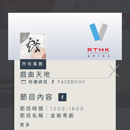
ENG
/
簡
×
全新 RTHK On The Go
取得
一手掌握 RTHK 電台、電視節目
X
所有集數
戲曲天地
特備網頁
FACEBOOK
節目內容
點播粵曲...
節目時間：1300-1600
節目名稱：金裝粵劇
節目主持：林瑋婷
更多...