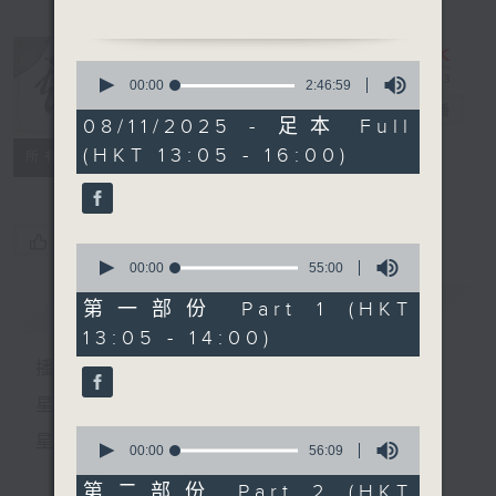
「程大嫂(上)」
由 阮兆輝、南鳳、尤聲
0
普、賽麒麟、新劍郎、李嘉鳳
seconds
00:00
2:46:59
of
主唱
戲曲天地
電台直播
2
08/11/2025 - 足本 Full
hours,
(HKT 13:05 - 16:00)
46
特備網頁
FACEBOOK
所有集數
minutes,
59
seconds
您喜歡這個節目嗎?
0
seconds
00:00
55:00
of
55
簡介
GIST
第一部份 Part 1 (HKT
minutes,
13:05 - 14:00)
0
seconds
播 出 時 間 ：
星 期 一 至 六：下 午 一 時 至 四 時
0
星 期 日：下 午 一 時 至 五 時
seconds
00:00
56:09
of
56
第二部份 Part 2 (HKT