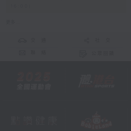
16:00)
更多 ...
交 通
社 交
聯 絡
公眾回饋