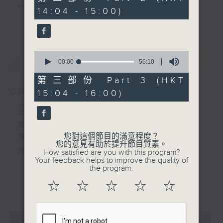
由 麥炳榮、鳳凰女 主唱
minutes,
主 持 ： 何偉凌、梁之潔、林瑋婷、陳禧瑜、龍玉聲、
14:04 - 15:00)
19
更多...
seconds
黎曉君、藍煒婷、吳立熙
4. 「再進沈園」
由 羅家寶 主唱
0
最新
《戲曲天地》以播放粵曲、粵劇為主，逢星期一、
LATEST
seconds
00:00
56:10
of
三、五，開放1872312點唱熱線，歡迎聽眾點播粵曲；
56
第三部份 Part 3 (HKT
minutes,
星期二及星期六的「金裝粵劇」則播放長篇粵劇，精
09/08/2026
15:04 - 16:00)
10
seconds
挑細選各種版本播出，如紅伶的演出版、港台的珍藏
節目內容
及原裝正版等；同時亦製作多元化特輯，訪問梨園、
節目時間：1300-1400
您對這個節目的滿意程度？
節目名稱：解心粵曲
曲藝及音樂界專業人士，邀請他們參與製作特備節目
您的意見有助於提升節目質素。
節目主持：藍煒婷
How satisfied are you with this program?
及報導本港、國內及海外戲曲界的活動等等，式式俱
Your feedback helps to improve the quality of
the program.
備。此外，更提供聽眾與各大紅伶透過電話、現場接
1.「殘夢」
☆
☆
☆
☆
☆
更多...
觸及學習的機會，使各戲迷能親自體會紅伶做功的難
由 朱秀英 主唱
度和提高欣賞水平。
0
seconds
00:00
3:43:00