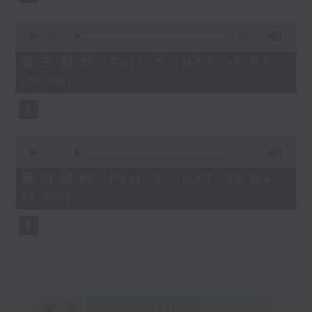
2. 「桃花緣」
由 梁兆明、蔣文端 主唱
0
seconds
00:00
56:20
of
56
第三部份 Part 3 (HKT 15:04 -
3.「十奏嚴嵩之寫表 」
minutes,
16:00)
20
seconds
由 麥炳榮、鳳凰女 主唱
4.「一代天嬌 」
0
seconds
00:00
56:10
由 紅線女 主唱
of
56
第四部份 Part 4 (HKT 16:04 -
minutes,
17:00)
10
5.「西施之五湖泛舟」
seconds
由 林錦堂、南鳳 主唱
6.「長城恨 」
由 龍貫天、何杜瑞卿 主唱
重溫
CATCHUP