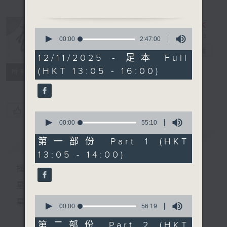
1.「紅白牡丹花」
由 白鳳瑛 主唱
0
seconds
00:00
2:47:00
of
2.「六國大封相之刺股」
戲曲天地
電台直播
2
12/11/2025 - 足本 Full
由 鍾雲山、曾雲飛、吳君
hours,
(HKT 13:05 - 16:00)
47
特備網頁
FACEBOOK
麗 主唱
所有集數
minutes,
節目時間：1400-1600
0
seconds
節目名稱：鑼鼓響 想點就點
節目主持：梁之潔、黎曉君
您喜歡這個節目嗎?
0
seconds
00:00
55:10
of
55
簡介
GIST
第一部份 Part 1 (HKT
1. 「阿褔行正桃花運」
minutes,
13:05 - 14:00)
10
由 鄧寄塵、吳美英 主唱
seconds
播 出 時 間 ：
2. 「西廂記之秋山送別」
星 期 一 至 六：下 午 一 時 至 四 時
由 梁兆明、陳咏儀 主唱
0
星 期 日：下 午 一 時 至 五 時
seconds
00:00
56:19
of
3. 「刺虎」
56
第二部份 Part 2 (HKT