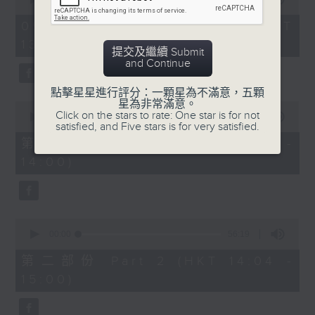
of
2. 「唔嫁」
3
09/08/2026 - 足本 Full (HKT
hours,
由 黃千歲、芳艷芬 主唱
13:05 - 17:00)
43
提交及繼續 Submit
minutes,
and Continue
0
seconds
3. 「 賣油郎」
點擊星星進行評分：一顆星為不滿意，五顆
星為非常滿意。
0
由 李海泉、陳露薇 唱
Click on the stars to rate: One star is for not
seconds
00:00
55:10
satisfied, and Five stars is for very satisfied.
of
55
第一部份 Part 1 (HKT 13:05 -
minutes,
節目時間：1400-1700
14:00)
10
seconds
節目名稱：粵曲會知音
節目主持：藍煒婷
0
seconds
00:00
56:19
of
1.「南唐春夢」
56
第二部份 Part 2 (HKT 14:04 -
minutes,
由 鄧碧雲、李寶瑩 主唱
15:00)
19
seconds