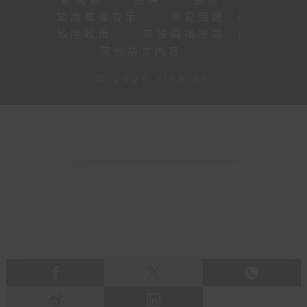
新聞稿
|
招聘
|
招標
|
知識產權告示
|
常見問題
|
私隱政策
|
無障礙播放器
|
其他語言內容
|
© 2026 rthk.hk