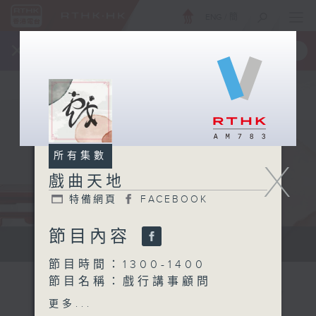
ENG
/
簡
×
全新 RTHK On The Go
取得
一手掌握 RTHK 電台、電視節目
所有集數
X
戲曲天地
特備網頁
FACEBOOK
節目內容
點播粵曲...
節目時間：1300-1400
節目名稱：戲行講事顧問
節目主持：梁之潔、黎曉君
更多...