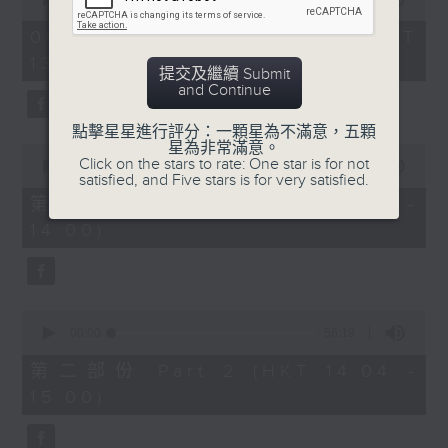
of
2.「柳毅奇緣」
2
06/08/2026 - 足本 Full (HKT
hours,
由 蓋鳴暉、吳美英 主唱
13:05 - 16:00)
47
提交及繼續 Submit
minutes,
and Continue
0
seconds
3.「槐蔭別」
點擊星星進行評分：一顆星為不滿意，五顆
星為非常滿意。
0
由 龍貫天、李鳳 主唱
Click on the stars to rate: One star is for not
seconds
00:00
55:10
satisfied, and Five stars is for very satisfied.
of
55
第一部份 Part 1 (HKT 13:05 -
minutes,
節目時間：1500-1600
14:00)
10
seconds
節目名稱：兩代同場說戲台
節目主持：何偉凌、龍玉聲
0
seconds
00:00
56:19
of
「無雙傳之渭橋哭別、倩女回生」
56
第二部份 Part 2 (HKT 14:04 -
minutes,
由 任劍輝、李寶瑩 主唱
15:00)
19
seconds