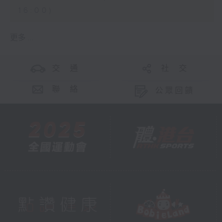
16:00)
更多 ...
交 通
社 交
聯 絡
公眾回饋