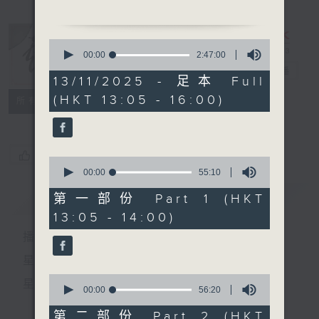
0
1.「漢元帝夜會昭君」
seconds
00:00
2:47:00
of
由 文千歲、梁少芯 主唱
戲曲天地
電台直播
2
13/11/2025 - 足本 Full
hours,
(HKT 13:05 - 16:00)
47
特備網頁
FACEBOOK
2.「光緒皇夜祭珍妃之選后、
所有集數
minutes,
政變」
0
seconds
由 新馬師曾、余麗珍、鍾麗
蓉、新廖俠懷 主唱
您喜歡這個節目嗎?
0
seconds
00:00
55:10
of
3.「太湖湮水情」
55
簡介
GIST
第一部份 Part 1 (HKT
由 龍貫天、尹飛燕 主唱
minutes,
13:05 - 14:00)
10
seconds
播 出 時 間 ：
4.「穆桂英掛帥」
星 期 一 至 六：下 午 一 時 至 四 時
由 劉艷華主唱
0
星 期 日：下 午 一 時 至 五 時
seconds
00:00
56:20
of
56
第二部份 Part 2 (HKT