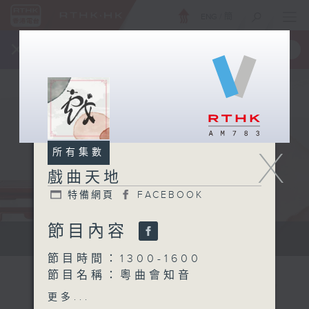
ENG
/
簡
×
全新 RTHK On The Go
取得
一手掌握 RTHK 電台、電視節目
X
所有集數
戲曲天地
特備網頁
FACEBOOK
節目內容
點播粵曲...
節目時間：1300-1600
節目名稱：粵曲會知音
節目主持：龍玉聲
更多...