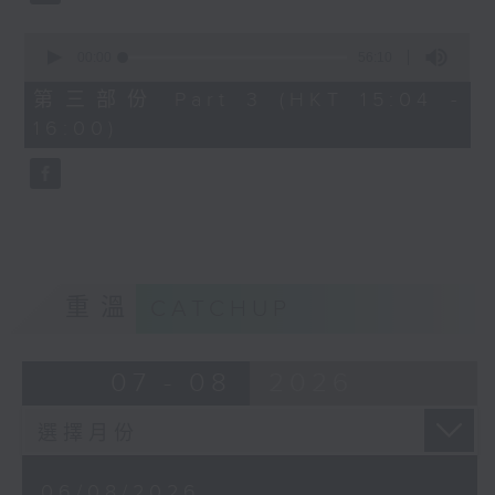
0
seconds
00:00
56:10
of
56
第三部份 Part 3 (HKT 15:04 -
minutes,
16:00)
10
seconds
重溫
CATCHUP
07 - 08
2026
06/08/2026