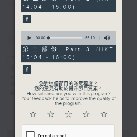
5.「合兵破曹」
minutes,
主 持 ： 何偉凌、梁之潔、林瑋婷、陳禧瑜、龍玉聲、
14:04 - 15:00)
20
由 李龍、新劍郎主唱
更多...
seconds
黎曉君、藍煒婷、吳立熙
0
最新
《戲曲天地》以播放粵曲、粵劇為主，逢星期一、
LATEST
seconds
00:00
56:10
of
三、五，開放1872312點唱熱線，歡迎聽眾點播粵曲；
56
第三部份 Part 3 (HKT
minutes,
星期二及星期六的「金裝粵劇」則播放長篇粵劇，精
06/08/2026
15:04 - 16:00)
10
seconds
挑細選各種版本播出，如紅伶的演出版、港台的珍藏
節目內容
及原裝正版等；同時亦製作多元化特輯，訪問梨園、
節目時間：1300-1500
您對這個節目的滿意程度？
節目名稱：粵曲會知音
曲藝及音樂界專業人士，邀請他們參與製作特備節目
您的意見有助於提升節目質素。
節目主持：何偉凌、龍玉聲
How satisfied are you with this program?
及報導本港、國內及海外戲曲界的活動等等，式式俱
Your feedback helps to improve the quality of
the program.
備。此外，更提供聽眾與各大紅伶透過電話、現場接
1. 「孝感動天」
☆
☆
☆
☆
☆
更多...
觸及學習的機會，使各戲迷能親自體會紅伶做功的難
由 新馬師曾、鄧碧雲 主唱
度和提高欣賞水平。
0
seconds
00:00
2:47:00