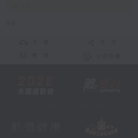
16:00)
更多 ...
交 通
社 交
聯 絡
公眾回饋