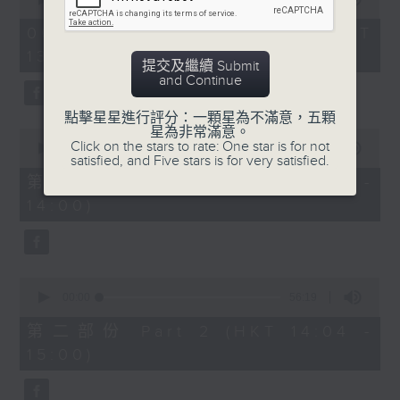
of
2.「柳毅奇緣」
2
06/08/2026 - 足本 Full (HKT
hours,
由 蓋鳴暉、吳美英 主唱
13:05 - 16:00)
47
提交及繼續 Submit
minutes,
and Continue
0
seconds
3.「槐蔭別」
點擊星星進行評分：一顆星為不滿意，五顆
星為非常滿意。
0
由 龍貫天、李鳳 主唱
Click on the stars to rate: One star is for not
seconds
00:00
55:10
satisfied, and Five stars is for very satisfied.
of
55
第一部份 Part 1 (HKT 13:05 -
minutes,
節目時間：1500-1600
14:00)
10
seconds
節目名稱：兩代同場說戲台
節目主持：何偉凌、龍玉聲
0
seconds
00:00
56:19
of
「無雙傳之渭橋哭別、倩女回生」
56
第二部份 Part 2 (HKT 14:04 -
minutes,
由 任劍輝、李寶瑩 主唱
15:00)
19
seconds