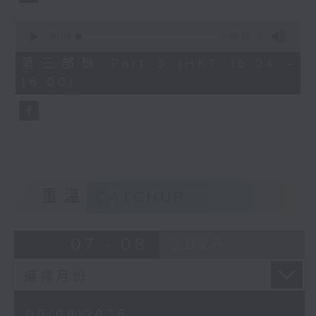
0
seconds
00:00
56:10
of
56
第三部份 Part 3 (HKT 15:04 -
minutes,
16:00)
10
seconds
重溫
CATCHUP
07 - 08
2026
06/08/2026