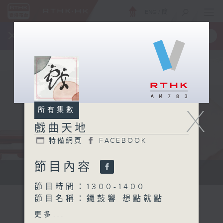
ENG
/
簡
×
全新 RTHK On The Go
取得
一手掌握 RTHK 電台、電視節目
X
所有集數
戲曲天地
特備網頁
FACEBOOK
節目內容
點播粵曲...
節目時間：1300-1400
節目名稱：鑼鼓響 想點就點
網上點唱
更多...
節目主持：梁之潔、黎曉君