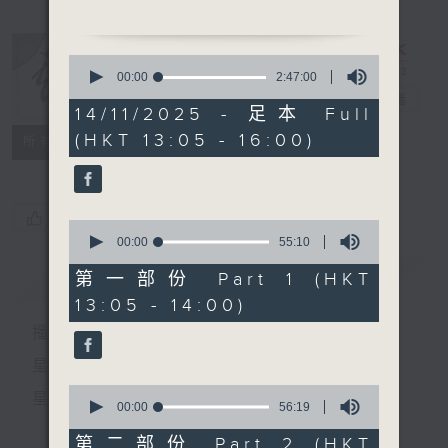
0
seconds
00:00
2:47:00
of
戲曲天地
電台直播
2
14/11/2025 - 足本 Full
1. 「臨江月夜吊秋喜」
hours,
(HKT 13:05 - 16:00)
47
特備網頁
FACEBOOK
由 新馬師曾 主唱
所有集數
minutes,
0
seconds
2.「梁天來之南雄嶺」
您喜歡這個節目嗎?
0
由 尹光、南鳳 主唱
seconds
00:00
55:10
of
55
簡介
GIST
第一部份 Part 1 (HKT
minutes,
13:05 - 14:00)
10
節目時間：1400-1500
seconds
播 出 時 間 ：
節目名稱：鑼鼓響 想點就點
節目主持：梁之潔、黎曉君
星 期 一 至 六：下 午 一 時 至 四 時
聽眾熱線：1872312
0
星 期 日：下 午 一 時 至 五 時
seconds
00:00
56:19
of
56
第二部份 Part 2 (HKT