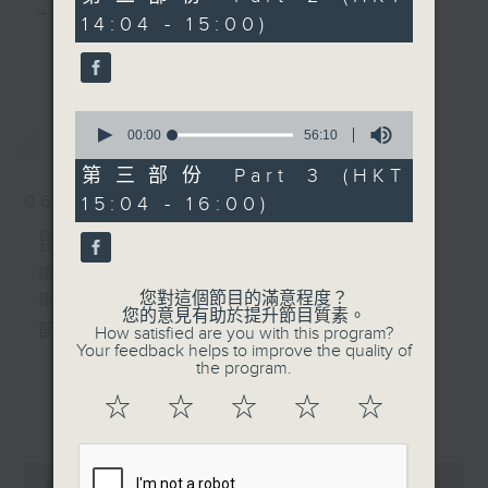
1. 「患難相扶」
minutes,
主 持 ： 何偉凌、梁之潔、林瑋婷、陳禧瑜、龍玉聲、
14:04 - 15:00)
19
由 呂玉郎、小飛紅 主
更多...
seconds
黎曉君、藍煒婷、吳立熙
唱
0
最新
《戲曲天地》以播放粵曲、粵劇為主，逢星期一、
LATEST
seconds
00:00
56:10
2.「光棍姻緣」
of
三、五，開放1872312點唱熱線，歡迎聽眾點播粵曲；
由 梁醒波、鄭幗寶 主
56
第三部份 Part 3 (HKT
minutes,
唱
星期二及星期六的「金裝粵劇」則播放長篇粵劇，精
06/08/2026
15:04 - 16:00)
10
seconds
挑細選各種版本播出，如紅伶的演出版、港台的珍藏
節目內容
節目時間：1500-1600
及原裝正版等；同時亦製作多元化特輯，訪問梨園、
節目時間：1300-1500
節目名稱：梨園多聲道
您對這個節目的滿意程度？
節目名稱：粵曲會知音
曲藝及音樂界專業人士，邀請他們參與製作特備節目
您的意見有助於提升節目質素。
節目主持：梁之潔、黎曉君
節目主持：何偉凌、龍玉聲
How satisfied are you with this program?
及報導本港、國內及海外戲曲界的活動等等，式式俱
嘉賓：西九文化區表演藝術主
Your feedback helps to improve the quality of
the program.
管 (戲曲) 鍾珍珍
備。此外，更提供聽眾與各大紅伶透過電話、現場接
1. 「孝感動天」
☆
☆
☆
☆
☆
更多...
觸及學習的機會，使各戲迷能親自體會紅伶做功的難
由 新馬師曾、鄧碧雲 主唱
度和提高欣賞水平。
0
seconds
00:00
2:47:00