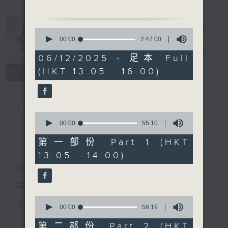
「焚香記(上)」
由 吳仟峰、李芬芳、陳麗雲
0
主唱
seconds
00:00
2:47:00
of
戲曲天地
電台直播
2
06/12/2025 - 足本 Full
hours,
(HKT 13:05 - 16:00)
47
特備網頁
FACEBOOK
所有集數
minutes,
0
seconds
您喜歡這個節目嗎?
0
seconds
00:00
55:10
of
55
簡介
GIST
第一部份 Part 1 (HKT
minutes,
13:05 - 14:00)
10
seconds
播 出 時 間 ：
星 期 一 至 六：下 午 一 時 至 四 時
0
星 期 日：下 午 一 時 至 五 時
seconds
00:00
56:19
of
56
第二部份 Part 2 (HKT