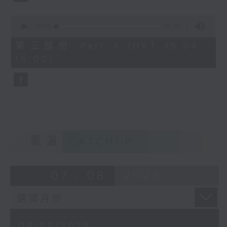
0
seconds
00:00
56:10
of
56
第三部份 Part 3 (HKT 15:04 -
minutes,
16:00)
10
seconds
重溫
CATCHUP
07 - 08
2026
08/08/2026