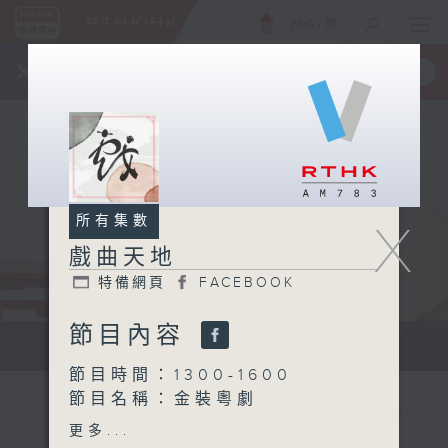
ENG
/
簡
×
全新 RTHK On The Go
取得
一手掌握 RTHK 電台、電視節目
所有集數
X
戲曲天地
特備網頁
FACEBOOK
節目內容
點播粵曲...
節目時間：1300-1600
節目名稱：金裝粵劇
節目主持：林瑋婷
更多...