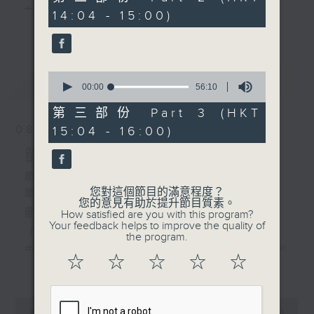
minutes,
主 持 ： 何偉凌、梁之潔、林瑋婷、陳禧瑜、龍玉聲、
14:04 - 15:00)
19
更多...
seconds
黎曉君、藍煒婷、吳立熙
0
最新
《戲曲天地》以播放粵曲、粵劇為主，逢星期一、
LATEST
seconds
00:00
56:10
of
三、五，開放1872312點唱熱線，歡迎聽眾點播粵曲；
56
第三部份 Part 3 (HKT
minutes,
星期二及星期六的「金裝粵劇」則播放長篇粵劇，精
08/08/2026
15:04 - 16:00)
10
seconds
挑細選各種版本播出，如紅伶的演出版、港台的珍藏
節目內容
及原裝正版等；同時亦製作多元化特輯，訪問梨園、
節目時間：1300-1600
您對這個節目的滿意程度？
節目名稱：金裝粵劇
曲藝及音樂界專業人士，邀請他們參與製作特備節目
您的意見有助於提升節目質素。
節目主持：林瑋婷
How satisfied are you with this program?
及報導本港、國內及海外戲曲界的活動等等，式式俱
Your feedback helps to improve the quality of
「龍鳳爭掛帥(下)」
the program.
備。此外，更提供聽眾與各大紅伶透過電話、現場接
由 李龍、陳好逑、阮兆輝、陳嘉鳴、新劍
☆
☆
☆
☆
☆
更多...
觸及學習的機會，使各戲迷能親自體會紅伶做功的難
郎、廖國森 主唱
度和提高欣賞水平。
粵曲:
0
seconds
00:00
2:47:00