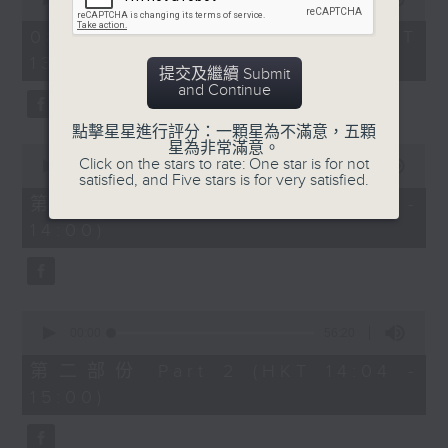
of
「六月雪」
2
08/08/2026 - 足本 Full (HKT
hours,
由 鍾雲山、崔妙芝、梅欣、郭少文 主唱
13:05 - 16:00)
47
提交及繼續 Submit
minutes,
and Continue
0
seconds
點擊星星進行評分：一顆星為不滿意，五顆
星為非常滿意。
0
Click on the stars to rate: One star is for not
seconds
00:00
55:10
satisfied, and Five stars is for very satisfied.
of
55
第一部份 Part 1 (HKT 13:05 -
minutes,
14:00)
10
seconds
0
seconds
00:00
56:20
of
56
第二部份 Part 2 (HKT 14:04 -
minutes,
15:00)
20
seconds