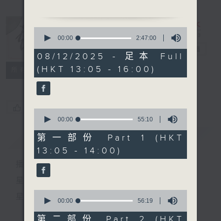
1. 「蟠龍令」
由 羅家英、南鳳 主唱
0
seconds
00:00
2:47:00
of
戲曲天地
電台直播
2
08/12/2025 - 足本 Full
2. 「燕歸人未歸」
hours,
(HKT 13:05 - 16:00)
47
特備網頁
FACEBOOK
由 伍木蘭主唱
所有集數
minutes,
0
seconds
節目時間：1400-1600
您喜歡這個節目嗎?
0
節目名稱：鑼鼓響 想點就點
seconds
00:00
55:10
of
節目主持：阮德鏘
55
簡介
GIST
第一部份 Part 1 (HKT
聽眾熱線：1872312
minutes,
13:05 - 14:00)
10
seconds
播 出 時 間 ：
1. 「碧海狂僧」
星 期 一 至 六：下 午 一 時 至 四 時
由 何非凡 主唱
0
星 期 日：下 午 一 時 至 五 時
seconds
00:00
56:19
of
56
第二部份 Part 2 (HKT