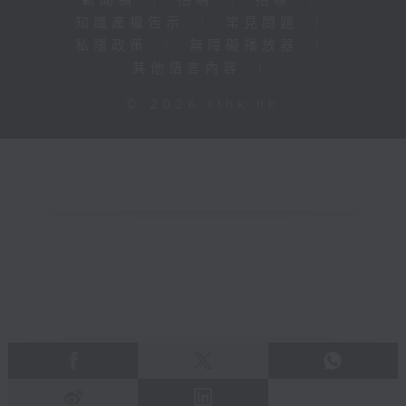
新聞稿
|
招聘
|
招標
|
知識產權告示
|
常見問題
|
私隱政策
|
無障礙播放器
|
其他語言內容
|
© 2026 rthk.hk