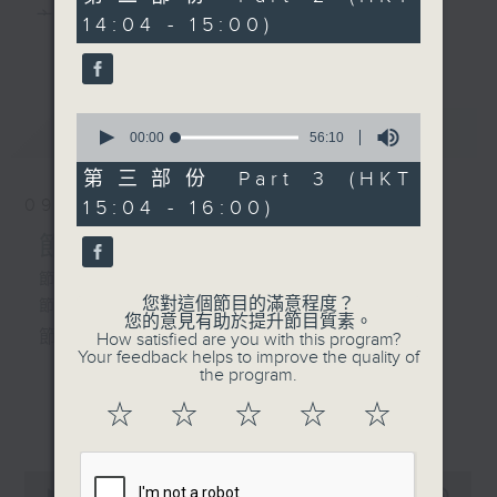
2. 「願為蝴蝶繞孤墳」
minutes,
主 持 ： 何偉凌、梁之潔、林瑋婷、陳禧瑜、龍玉聲、
14:04 - 15:00)
19
由 芳艷芬 主唱
更多...
seconds
黎曉君、藍煒婷、吳立熙
3. 「司馬相如之琴挑」
0
最新
《戲曲天地》以播放粵曲、粵劇為主，逢星期一、
LATEST
seconds
00:00
56:10
由 任劍輝、余麗珍 主
of
三、五，開放1872312點唱熱線，歡迎聽眾點播粵曲；
唱
56
第三部份 Part 3 (HKT
minutes,
星期二及星期六的「金裝粵劇」則播放長篇粵劇，精
09/08/2026
15:04 - 16:00)
10
seconds
挑細選各種版本播出，如紅伶的演出版、港台的珍藏
節目內容
4. 「醉打金枝」
由 文千歲、梁少芯 主
及原裝正版等；同時亦製作多元化特輯，訪問梨園、
節目時間：1300-1400
唱
您對這個節目的滿意程度？
節目名稱：解心粵曲
曲藝及音樂界專業人士，邀請他們參與製作特備節目
您的意見有助於提升節目質素。
節目主持：藍煒婷
How satisfied are you with this program?
及報導本港、國內及海外戲曲界的活動等等，式式俱
Your feedback helps to improve the quality of
the program.
備。此外，更提供聽眾與各大紅伶透過電話、現場接
1.「殘夢」
☆
☆
☆
☆
☆
更多...
觸及學習的機會，使各戲迷能親自體會紅伶做功的難
由 朱秀英 主唱
度和提高欣賞水平。
0
seconds
00:00
3:43:00