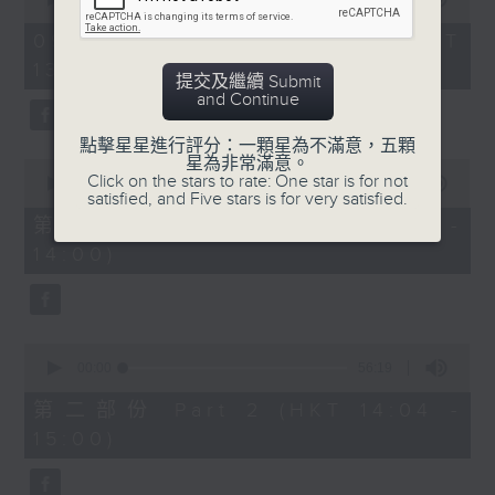
of
2. 「唔嫁」
3
09/08/2026 - 足本 Full (HKT
hours,
由 黃千歲、芳艷芬 主唱
13:05 - 17:00)
43
提交及繼續 Submit
minutes,
and Continue
0
seconds
3. 「 賣油郎」
點擊星星進行評分：一顆星為不滿意，五顆
星為非常滿意。
0
由 李海泉、陳露薇 唱
Click on the stars to rate: One star is for not
seconds
00:00
55:10
satisfied, and Five stars is for very satisfied.
of
55
第一部份 Part 1 (HKT 13:05 -
minutes,
節目時間：1400-1700
14:00)
10
seconds
節目名稱：粵曲會知音
節目主持：藍煒婷
0
seconds
00:00
56:19
of
1.「南唐春夢」
56
第二部份 Part 2 (HKT 14:04 -
minutes,
由 鄧碧雲、李寶瑩 主唱
15:00)
19
seconds