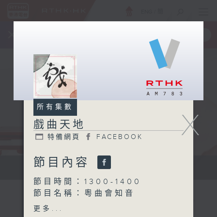
ENG
/
簡
×
全新 RTHK On The Go
取得
一手掌握 RTHK 電台、電視節目
所有集數
X
戲曲天地
特備網頁
FACEBOOK
節目內容
點播粵曲...
節目時間：1300-1400
節目名稱：粵曲會知音
節目主持：阮德鏘
更多...