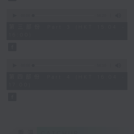
2. 「桃花緣」
由 梁兆明、蔣文端 主唱
0
seconds
00:00
56:20
of
56
第三部份 Part 3 (HKT 15:04 -
3.「十奏嚴嵩之寫表 」
minutes,
16:00)
20
seconds
由 麥炳榮、鳳凰女 主唱
4.「一代天嬌 」
0
seconds
00:00
56:10
由 紅線女 主唱
of
56
第四部份 Part 4 (HKT 16:04 -
minutes,
17:00)
10
5.「西施之五湖泛舟」
seconds
由 林錦堂、南鳳 主唱
6.「長城恨 」
由 龍貫天、何杜瑞卿 主唱
重溫
CATCHUP