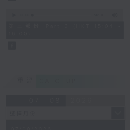
由 文千歲、鄧碧雲 主唱
0
seconds
00:00
56:10
of
56
第三部份 Part 3 (HKT 15:04 -
minutes,
節目時間：1500-1600
16:00)
10
seconds
節目名稱：梨園多聲道
節目主持：梁之潔、黎曉君
嘉賓：龍貫天
重溫
CATCHUP
07 - 08
2026
07/08/2026