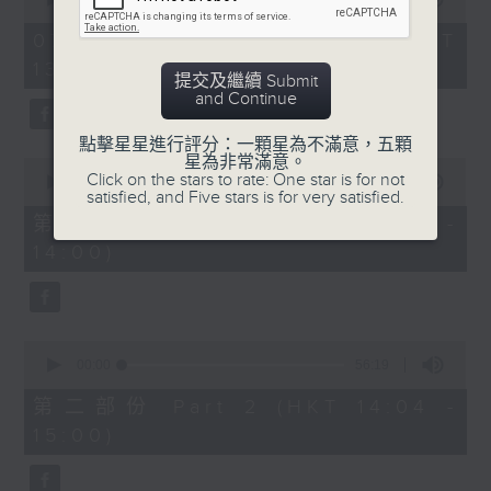
of
2
07/08/2026 - 足本 Full (HKT
hours,
13:05 - 16:00)
47
提交及繼續 Submit
minutes,
節目時間：1400-1600
and Continue
0
seconds
節目名稱：鑼鼓響 想點就點
點擊星星進行評分：一顆星為不滿意，五顆
星為非常滿意。
0
節目主持：梁之潔、黎曉君
Click on the stars to rate: One star is for not
seconds
00:00
55:10
satisfied, and Five stars is for very satisfied.
of
聽眾熱線：1872312
55
第一部份 Part 1 (HKT 13:05 -
minutes,
14:00)
10
seconds
1.「春滿人間喜滿堂(上)」
0
由 何非凡、芳艷芬 主唱
seconds
00:00
56:19
of
56
第二部份 Part 2 (HKT 14:04 -
minutes,
15:00)
19
seconds
2.「洛水神仙之私會」