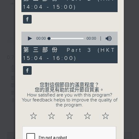
seconds
主 持 ： 何偉凌、梁之潔、林瑋婷、陳禧瑜、龍玉聲、
14:04 - 15:00)
2. 「有情活把鴛鴦葬」
更多...
黎曉君、藍煒婷、吳立熙
由 龍劍笙 主唱
0
最新
《戲曲天地》以播放粵曲、粵劇為主，逢星期一、
LATEST
seconds
00:00
00:00
3. 「揮淚別睿王」
of
三、五，開放1872312點唱熱線，歡迎聽眾點播粵曲；
由 李秋元、李少芳 主
0
第三部份 Part 3 (HKT
seconds
唱
星期二及星期六的「金裝粵劇」則播放長篇粵劇，精
07/08/2026
15:04 - 16:00)
挑細選各種版本播出，如紅伶的演出版、港台的珍藏
節目內容
4. 「好女兩頭瞞」
及原裝正版等；同時亦製作多元化特輯，訪問梨園、
節目時間：1300-1330
由 任劍輝、上海妹 主
您對這個節目的滿意程度？
節目名稱：名師出高徒
曲藝及音樂界專業人士，邀請他們參與製作特備節目
您的意見有助於提升節目質素。
唱
節目主持：高潤鴻、藍煒婷
How satisfied are you with this program?
及報導本港、國內及海外戲曲界的活動等等，式式俱
Your feedback helps to improve the quality of
主題：月半殘時,二王初起
the program.
備。此外，更提供聽眾與各大紅伶透過電話、現場接
☆
☆
☆
☆
☆
更多...
觸及學習的機會，使各戲迷能親自體會紅伶做功的難
節目時間：1330-1400
度和提高欣賞水平。
節目名稱：鑼鼓新天地(重播)
0
節目主持：梁漢威
seconds
00:00
2:47:00