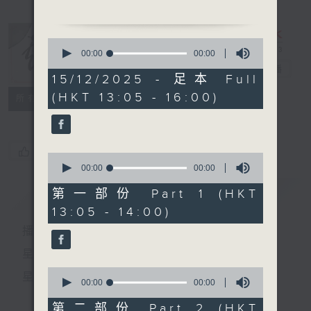
1. 「後母教女」
由 鄧寄塵、吳美英 主
0
唱
seconds
00:00
00:00
of
戲曲天地
電台直播
0
15/12/2025 - 足本 Full
seconds
(HKT 13:05 - 16:00)
特備網頁
FACEBOOK
2. 「文天祥之牢房浩嘆」
所有集數
由 馮淬帆主唱
您喜歡這個節目嗎?
0
節目時間：1400-1600
seconds
00:00
00:00
of
節目名稱：鑼鼓響 想點就點
0
簡介
GIST
第一部份 Part 1 (HKT
節目主持：阮德鏘
seconds
13:05 - 14:00)
聽眾熱線：1872312
播 出 時 間 ：
星 期 一 至 六：下 午 一 時 至 四 時
1. 「連城璧之釵刺」
0
星 期 日：下 午 一 時 至 五 時
由 龍貫天、南鳳 主唱
seconds
00:00
00:00
of
0
第二部份 Part 2 (HKT