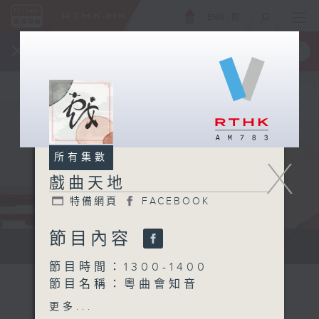
ENG
/
簡
×
全新 RTHK On The Go
取得
一手掌握 RTHK 電台、電視節目
所有集數
X
戲曲天地
特備網頁
FACEBOOK
節目內容
點播粵曲...
節目時間：1300-1400
節目名稱：粵曲會知音
節目主持：阮德鏘
更多...