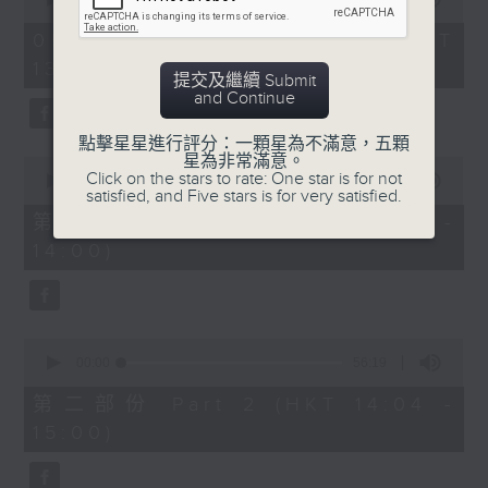
of
2
05/08/2026 - 足本 Full (HKT
hours,
13:05 - 16:00)
「嫁唔嫁」
46
提交及繼續 Submit
minutes,
and Continue
59
由 梁醒波、芳艷芬 主唱
seconds
點擊星星進行評分：一顆星為不滿意，五顆
星為非常滿意。
0
Click on the stars to rate: One star is for not
seconds
00:00
55:10
satisfied, and Five stars is for very satisfied.
of
節目時間：1400-1600
55
第一部份 Part 1 (HKT 13:05 -
minutes,
節目名稱：鑼鼓響 想點就點
14:00)
10
seconds
節目主持：黎曉君、吳立熙
0
seconds
00:00
56:19
of
1. 「祭玉河」
56
第二部份 Part 2 (HKT 14:04 -
minutes,
由 羅家寶 主唱
15:00)
19
seconds