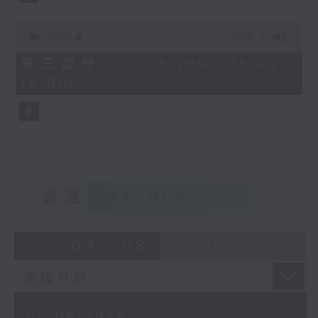
2. 「寶蓮燈之華山伏法」
0
由 阮兆輝、張琴思主唱
seconds
00:00
56:09
of
56
第三部份 Part 3 (HKT 15:04 -
minutes,
3. 「樓台會 」
16:00)
9
seconds
由 陳好逑、伍艷紅 主唱
4. 「鐵弓緣之品茶」
由 張寶華、李秋元主唱
重溫
CATCHUP
07 - 08
2026
05/08/2026