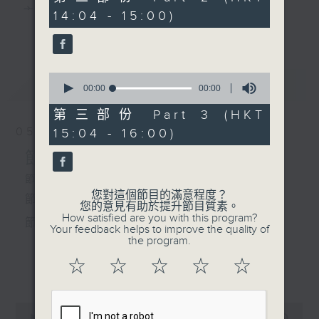
seconds
主 持 ： 何偉凌、梁之潔、林瑋婷、陳禧瑜、龍玉聲、
14:04 - 15:00)
更多...
黎曉君、藍煒婷、吳立熙
2.「露滴牡丹開」
由 梁無相、梁無色主唱
0
最新
《戲曲天地》以播放粵曲、粵劇為主，逢星期一、
LATEST
seconds
00:00
00:00
3.「介之推」
of
三、五，開放1872312點唱熱線，歡迎聽眾點播粵曲；
由 梁無相、梁無色主唱
0
第三部份 Part 3 (HKT
seconds
星期二及星期六的「金裝粵劇」則播放長篇粵劇，精
05/08/2026
15:04 - 16:00)
挑細選各種版本播出，如紅伶的演出版、港台的珍藏
節目內容
及原裝正版等；同時亦製作多元化特輯，訪問梨園、
節目時間：1300-1400
您對這個節目的滿意程度？
節目名稱：粵曲會知音
曲藝及音樂界專業人士，邀請他們參與製作特備節目
您的意見有助於提升節目質素。
How satisfied are you with this program?
節目主持：黎曉君、吳立熙
及報導本港、國內及海外戲曲界的活動等等，式式俱
Your feedback helps to improve the quality of
the program.
備。此外，更提供聽眾與各大紅伶透過電話、現場接
☆
☆
☆
☆
☆
「一飯之恩」
更多...
觸及學習的機會，使各戲迷能親自體會紅伶做功的難
由 鍾雲山、伍木蘭 主唱
度和提高欣賞水平。
0
seconds
00:00
2:46:59