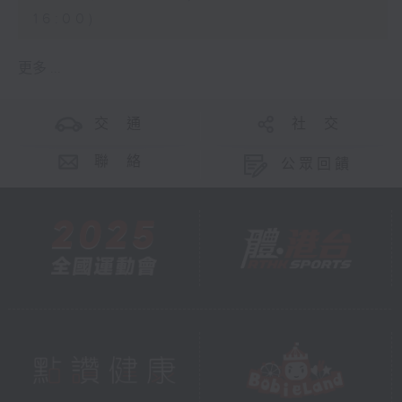
16:00)
更多 ...
交 通
社 交
聯 絡
公眾回饋