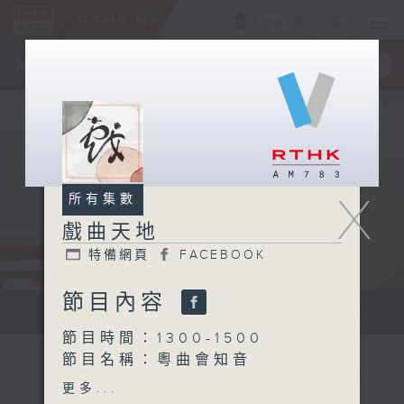
ENG
/
簡
×
全新 RTHK On The Go
取得
一手掌握 RTHK 電台、電視節目
X
所有集數
戲曲天地
特備網頁
FACEBOOK
節目內容
點播粵曲...
節目時間：1300-1500
節目名稱：粵曲會知音
節目主持：何偉凌、龍玉聲
更多...