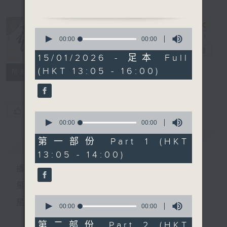
1. 「 鬥氣夫妻」
0
由馬師曾、鳳凰女主唱
seconds
00:00
00:00
of
戲曲天地
電台直播
0
15/01/2026 - 足本 Full
2.「情淚灑征袍」
seconds
(HKT 13:05 - 16:00)
特備網頁
FACEBOOK
由 文千歲、梁素琴主唱
所有集數
3.「洛水仙蹤」
由 梁少芯主唱
您喜歡這個節目嗎?
0
seconds
00:00
00:00
of
0
簡介
GIST
第一部份 Part 1 (HKT
節目時間：1500-1600
seconds
13:05 - 14:00)
節目名稱：兩代同場說戲台
播 出 時 間 ：
節目主持：何偉凌、龍玉聲
星 期 一 至 六：下 午 一 時 至 四 時
0
星 期 日：下 午 一 時 至 五 時
1.「賣菜得美」
seconds
00:00
00:00
of
由 鄧碧雲、梁無相 主唱
0
第二部份 Part 2 (HKT