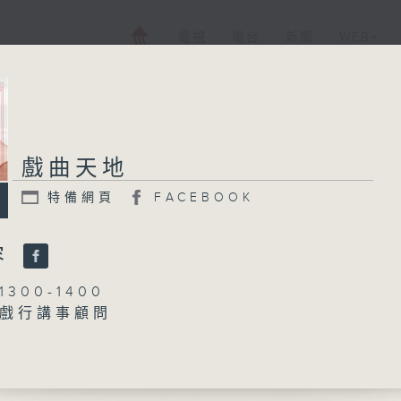
電視
電台
新聞
WEB+
戲曲天地
特備網頁
FACEBOOK
容
300-1400
戲行講事顧問
梁之潔、黎曉君
園雙「蝦」
洞房」
 、 陳好逑 主唱