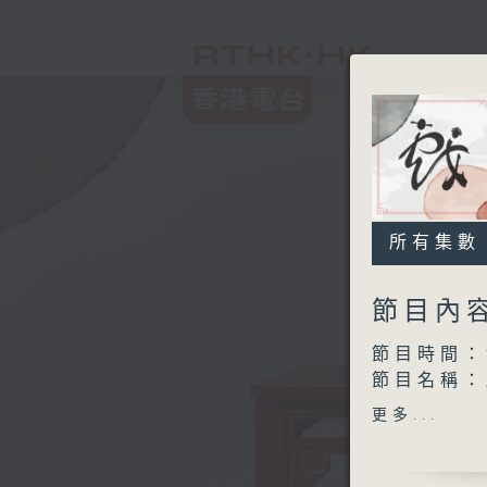
所有集數
節目內
節目時間：1
節目名稱：
節目主持：
更多...
主題: 梨
「龍女
由 關海山