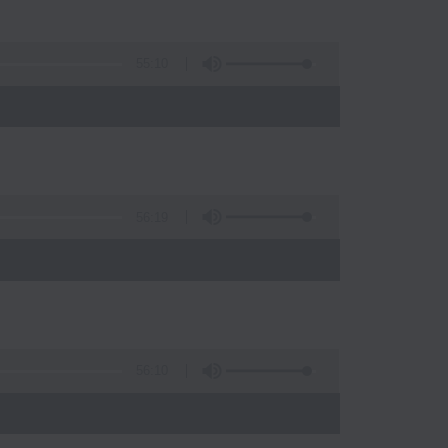
55:10
56:19
)
56:10
)