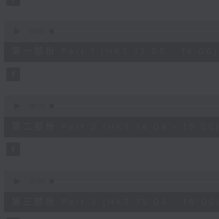
0
seconds
Volume
90%
0
seconds
00:00
of
55
第一部份 Part 1 (HKT 13:05 - 14:00)
minutes,
10
seconds
Volume
90%
0
seconds
00:00
of
56
第二部份 Part 2 (HKT 14:04 - 15:00
minutes,
19
seconds
Volume
90%
0
seconds
00:00
of
56
第三部份 Part 3 (HKT 15:04 - 16:00
minutes,
10