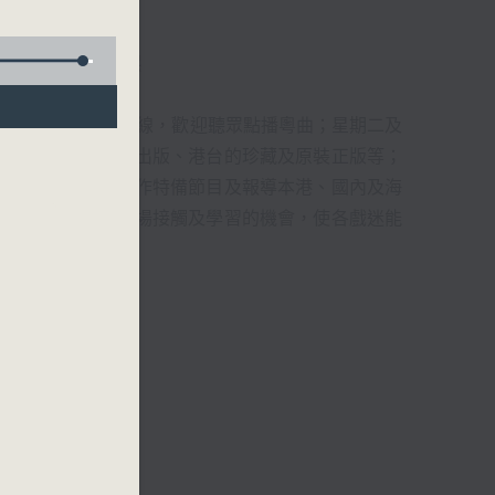
君、藍煒婷、吳立熙
1872312點唱熱線，歡迎聽眾點播粵曲；星期二及
播出，如紅伶的演出版、港台的珍藏及原裝正版等；
，邀請他們參與製作特備節目及報導本港、國內及海
紅伶透過電話、現場接觸及學習的機會，使各戲迷能