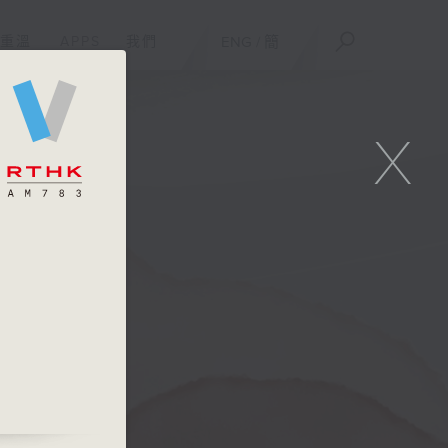
重溫
APPS
我們
ENG
/
簡
X