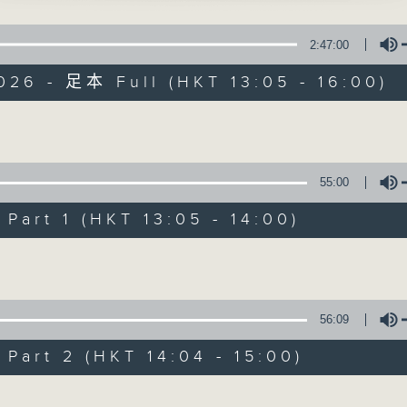
400-1600
點播粵曲 ; 訪問梨園、曲藝及音樂界專業人士。
2:47:00
鑼鼓響 想點就點
026 - 足本 Full (HKT 13:05 - 16:00)
梁之潔、黎曉君
Volume
年今夜桃花夢 (上)」
戲曲天地
輝、吳君麗 主唱
55:00
東坡夢會朝雲」
特備網頁
FACEBOOK
art 1 (HKT 13:05 - 14:00)
所有集數
風、陳韻紅 主唱
Volume
秋怨」
您喜歡這個節目嗎?
 主唱
56:09
背解紅羅」
art 2 (HKT 14:04 - 15:00)
播 出 時 間 ：
郎、林小群 主唱
星 期 一 至 六：下 午 一 時 至 四 時
Volume