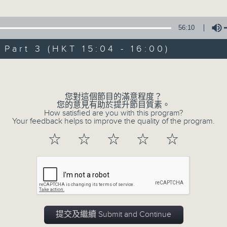
星 期 日：下 午 一 時 至 五 時
平陽公主之招親結鳳鸞」
榮、鳳凰女 主唱
56:10
主 持 ： 何偉凌、梁之潔、林瑋婷、陳禧瑜、龍玉聲、黎曉
art 3 (HKT 15:04 - 16:00)
《戲曲天地》以播放粵曲、粵劇為主，逢星期一、三、五，開放
Volume
星期六的「金裝粵劇」則播放長篇粵劇，精挑細選各種版本
同時亦製作多元化特輯，訪問梨園、曲藝及音樂界專業人士
您對這個節目的滿意程度？
外戲曲界的活動等等，式式俱備。此外，更提供聽眾與各大
您的意見有助於提升節目質素。
How satisfied are you with this program?
親自體會紅伶做功的難度和提高欣賞水平。
Your feedback helps to improve the quality of the program.
☆
☆
☆
☆
☆
07/08/2026
節目內容
提交及繼續 Submit and Continue
節目時間：1300-1330