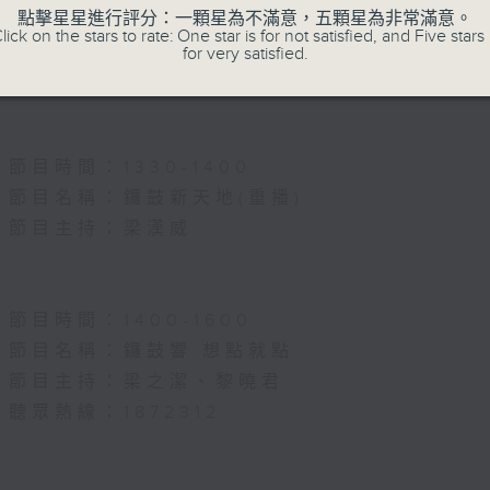
節目名稱：名師出高徒
點擊星星進行評分：一顆星為不滿意，五顆星為非常滿意。
lick on the stars to rate: One star is for not satisfied, and Five stars 
節目主持：高潤鴻、藍煒婷
for very satisfied.
主題：月半殘時,二王初起
節目時間：1330-1400
節目名稱：鑼鼓新天地(重播)
節目主持：梁漢威
節目時間：1400-1600
節目名稱：鑼鼓響 想點就點
節目主持：梁之潔、黎曉君
聽眾熱線：1872312