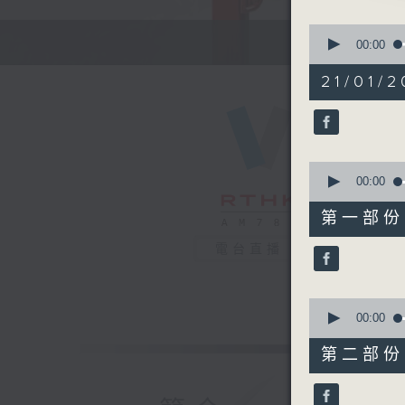
0
節目時間：1
seconds
00:00
of
節目名稱：
2
21/01/2
節目主持：
hours,
47
minutes,
0
seconds
1. 「去
90%
0
由 任劍
seconds
00:00
of
55
2. 「蘇
第一部份 P
minutes,
由 陳笑
0
電台直播
seconds
90%
3. 「離鸞
由 江峰
0
seconds
00:00
of
4. 「
56
第二部份 P
minutes,
由 呂玉
9
seconds