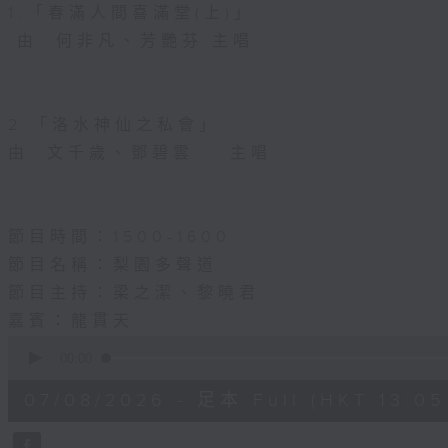
1.「春滿人間喜滿堂(上)」
由 何非凡、芳艷芬 主唱
2.「洛水神仙之私會」
由 文千歲、鄧碧雲 主唱
節目時間：1500-1600
節目名稱：梨園多聲道
節目主持：梁之潔、黎曉君
嘉賓：龍貫天
0
seconds
00:00
of
2
07/08/2026 - 足本 Full (HKT 13:05 
hours,
47
minutes,