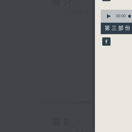
簡介
90%
5. 「
由 麥炳
0
GIST
seconds
00:00
of
56
第三部份 P
minutes,
10
seconds
90%
最新