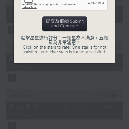
of
2
07/08/2026 - 足本 Full (HKT
hours,
13:05 - 16:00)
47
提交及繼續 Submit
minutes,
節目時間：1400-1600
and Continue
0
seconds
節目名稱：鑼鼓響 想點就點
點擊星星進行評分：一顆星為不滿意，五顆
星為非常滿意。
0
節目主持：梁之潔、黎曉君
Click on the stars to rate: One star is for not
seconds
00:00
55:10
satisfied, and Five stars is for very satisfied.
of
聽眾熱線：1872312
55
第一部份 Part 1 (HKT 13:05 -
minutes,
14:00)
10
seconds
1.「春滿人間喜滿堂(上)」
0
由 何非凡、芳艷芬 主唱
seconds
00:00
56:19
of
56
第二部份 Part 2 (HKT 14:04 -
minutes,
15:00)
19
seconds
2.「洛水神仙之私會」