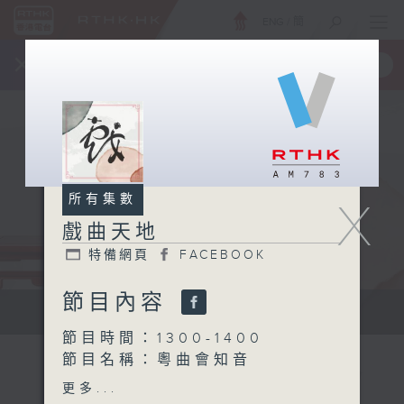
ENG
/
簡
×
全新 RTHK On The Go
取得
一手掌握 RTHK 電台、電視節目
所有集數
X
戲曲天地
特備網頁
FACEBOOK
節目內容
點播粵曲...
節目時間：1300-1400
節目名稱：粵曲會知音
節目主持：陳禧瑜
更多...