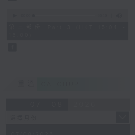
由 文千歲、鄧碧雲 主唱
0
seconds
00:00
56:10
of
56
第三部份 Part 3 (HKT 15:04 -
minutes,
節目時間：1500-1600
16:00)
10
seconds
節目名稱：梨園多聲道
節目主持：梁之潔、黎曉君
嘉賓：龍貫天
重溫
CATCHUP
07 - 08
2026
07/08/2026