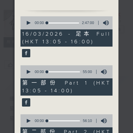
1. 「玉簪記之偷詩」
由 呂玉郎、林小
0
群 主唱
seconds
00:00
2:47:00
of
戲曲天地
電台直播
2
16/03/2026 - 足本 Full
2. 「柴米夫妻」
hours,
(HKT 13:05 - 16:00)
47
特備網頁
FACEBOOK
由 李銳祖、金山女 主
所有集數
minutes,
唱
0
seconds
您喜歡這個節目嗎?
0
節目時間：1400-1600
seconds
00:00
55:00
of
節目名稱：鑼鼓響 想點就點
55
簡介
GIST
第一部份 Part 1 (HKT
節目主持：陳禧瑜
minutes,
13:05 - 14:00)
0
聽眾熱線：1872312
seconds
播 出 時 間 ：
1. 「艷陽丹鳳」
星 期 一 至 六：下 午 一 時 至 四 時
由 芳艷芬 主唱
0
星 期 日：下 午 一 時 至 五 時
seconds
00:00
56:10
of
2. 「玉郎三戲女將軍(下
56
第二部份 Part 2 (HKT