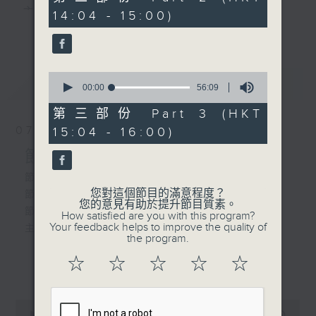
卷)」
minutes,
主 持 ： 何偉凌、梁之潔、林瑋婷、陳禧瑜、龍玉聲、
14:04 - 15:00)
10
由 陳寶珠、蕭芳
更多...
seconds
黎曉君、藍煒婷、吳立熙
芳 主唱
3. 「柳小玉三戲倫文敘」
0
最新
《戲曲天地》以播放粵曲、粵劇為主，逢星期一、
LATEST
seconds
00:00
56:09
of
三、五，開放1872312點唱熱線，歡迎聽眾點播粵曲；
由 鄧偉凡、鄭幗
56
第三部份 Part 3 (HKT
minutes,
寶 主唱
星期二及星期六的「金裝粵劇」則播放長篇粵劇，精
07/08/2026
15:04 - 16:00)
9
seconds
挑細選各種版本播出，如紅伶的演出版、港台的珍藏
節目內容
4. 「情淚浸袈裟」
由 任劍輝 主唱
及原裝正版等；同時亦製作多元化特輯，訪問梨園、
節目時間：1300-1330
您對這個節目的滿意程度？
節目名稱：名師出高徒
曲藝及音樂界專業人士，邀請他們參與製作特備節目
您的意見有助於提升節目質素。
節目主持：高潤鴻、藍煒婷
How satisfied are you with this program?
及報導本港、國內及海外戲曲界的活動等等，式式俱
Your feedback helps to improve the quality of
主題：月半殘時,二王初起
the program.
備。此外，更提供聽眾與各大紅伶透過電話、現場接
☆
☆
☆
☆
☆
更多...
觸及學習的機會，使各戲迷能親自體會紅伶做功的難
節目時間：1330-1400
度和提高欣賞水平。
節目名稱：鑼鼓新天地(重播)
0
節目主持：梁漢威
seconds
00:00
2:47:00