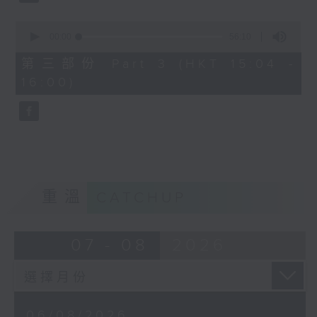
0
seconds
00:00
56:10
of
56
第三部份 Part 3 (HKT 15:04 -
minutes,
16:00)
10
seconds
重溫
CATCHUP
07 - 08
2026
06/08/2026