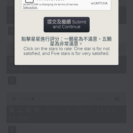
of
2.「柳毅奇緣」
2
06/08/2026 - 足本 Full (HKT
hours,
由 蓋鳴暉、吳美英 主唱
13:05 - 16:00)
47
提交及繼續 Submit
minutes,
and Continue
0
seconds
3.「槐蔭別」
點擊星星進行評分：一顆星為不滿意，五顆
星為非常滿意。
0
由 龍貫天、李鳳 主唱
Click on the stars to rate: One star is for not
seconds
00:00
55:10
satisfied, and Five stars is for very satisfied.
of
55
第一部份 Part 1 (HKT 13:05 -
minutes,
節目時間：1500-1600
14:00)
10
seconds
節目名稱：兩代同場說戲台
節目主持：何偉凌、龍玉聲
0
seconds
00:00
56:19
of
「無雙傳之渭橋哭別、倩女回生」
56
第二部份 Part 2 (HKT 14:04 -
minutes,
由 任劍輝、李寶瑩 主唱
15:00)
19
seconds