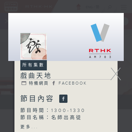
ENG
/
簡
×
全新 RTHK On The Go
取得
一手掌握 RTHK 電台、電視節目
所有集數
X
戲曲天地
特備網頁
FACEBOOK
節目內容
點播粵曲...
節目時間：1300-1330
節目名稱：名師出高徒
節目主持：高潤鴻、藍煒婷
更多...
主題：梆子最怕咩?