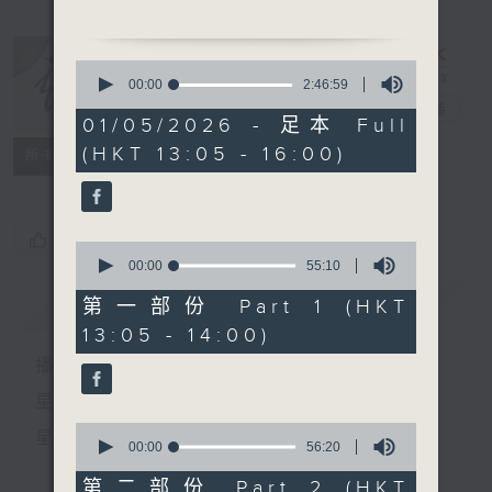
0
節目時間：1330-1400
seconds
00:00
2:46:59
of
節目名稱：鑼鼓新天地(重播)
戲曲天地
電台直播
2
01/05/2026 - 足本 Full
節目主持：梁漢威
hours,
(HKT 13:05 - 16:00)
46
特備網頁
FACEBOOK
所有集數
minutes,
59
seconds
節目時間：1400-1500
節目名稱：鑼鼓響 想點就點
您喜歡這個節目嗎?
0
節目主持：梁之潔
seconds
00:00
55:10
of
聽眾熱線：1872312
55
簡介
GIST
第一部份 Part 1 (HKT
minutes,
13:05 - 14:00)
10
seconds
播 出 時 間 ：
1.「賣肉養孤兒」
由 張月兒、李慧 主唱
星 期 一 至 六：下 午 一 時 至 四 時
0
星 期 日：下 午 一 時 至 五 時
seconds
00:00
56:20
of
2.「楚國魂」
56
第二部份 Part 2 (HKT