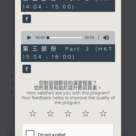
由 龍貫天、廖國森 主
minutes,
主 持 ： 何偉凌、梁之潔、林瑋婷、陳禧瑜、龍玉聲、
14:04 - 15:00)
20
唱
更多...
seconds
黎曉君、藍煒婷、吳立熙
節目時間：1500-1600
0
最新
《戲曲天地》以播放粵曲、粵劇為主，逢星期一、
LATEST
seconds
00:00
56:09
節目名稱：梨園多聲道
of
三、五，開放1872312點唱熱線，歡迎聽眾點播粵曲；
節目主持：梁之潔、黎曉君
56
第三部份 Part 3 (HKT
minutes,
嘉賓：羅家英
星期二及星期六的「金裝粵劇」則播放長篇粵劇，精
06/08/2026
15:04 - 16:00)
9
seconds
挑細選各種版本播出，如紅伶的演出版、港台的珍藏
節目內容
及原裝正版等；同時亦製作多元化特輯，訪問梨園、
節目時間：1300-1500
您對這個節目的滿意程度？
節目名稱：粵曲會知音
曲藝及音樂界專業人士，邀請他們參與製作特備節目
您的意見有助於提升節目質素。
節目主持：何偉凌、龍玉聲
How satisfied are you with this program?
及報導本港、國內及海外戲曲界的活動等等，式式俱
Your feedback helps to improve the quality of
the program.
備。此外，更提供聽眾與各大紅伶透過電話、現場接
1. 「孝感動天」
☆
☆
☆
☆
☆
更多...
觸及學習的機會，使各戲迷能親自體會紅伶做功的難
由 新馬師曾、鄧碧雲 主唱
度和提高欣賞水平。
0
seconds
00:00
2:47:00