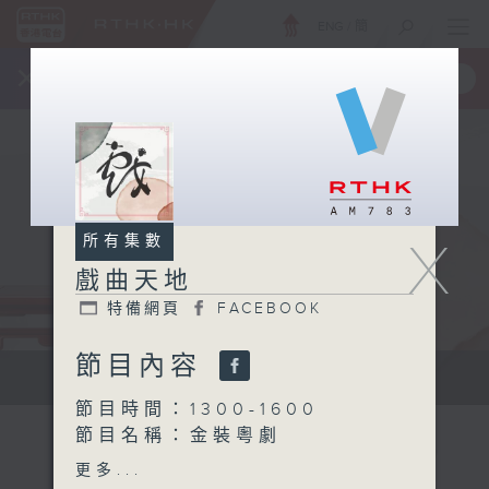
ENG
/
簡
×
全新 RTHK On The Go
取得
一手掌握 RTHK 電台、電視節目
X
所有集數
戲曲天地
特備網頁
FACEBOOK
節目內容
點播粵曲...
節目時間：1300-1600
節目名稱：金裝粵劇
節目主持：林瑋婷
更多...
1.「王寶釧(下)」