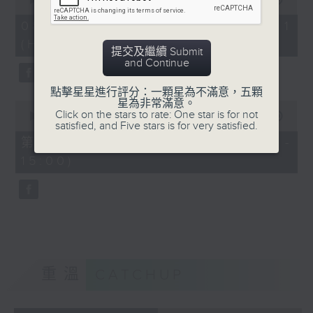
of
「六月雪」
55
08/08/2026 - 第一部份 Part 1
minutes,
由 鍾雲山、崔妙芝、梅欣、郭少文 主唱
(HKT 13:05 - 14:00)
0
提交及繼續 Submit
seconds
and Continue
點擊星星進行評分：一顆星為不滿意，五顆
星為非常滿意。
0
Click on the stars to rate: One star is for not
seconds
00:00
56:00
satisfied, and Five stars is for very satisfied.
of
56
第二部份 Part 2 (HKT 14:04 -
minutes,
15:00)
0
seconds
重溫
CATCHUP