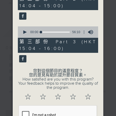
minutes,
主 持 ： 何偉凌、梁之潔、林瑋婷、陳禧瑜、龍玉聲、
14:04 - 15:00)
9
更多...
seconds
黎曉君、藍煒婷、吳立熙
0
最新
《戲曲天地》以播放粵曲、粵劇為主，逢星期一、
LATEST
seconds
00:00
56:10
of
三、五，開放1872312點唱熱線，歡迎聽眾點播粵曲；
56
第三部份 Part 3 (HKT
minutes,
星期二及星期六的「金裝粵劇」則播放長篇粵劇，精
08/08/2026
15:04 - 16:00)
10
seconds
挑細選各種版本播出，如紅伶的演出版、港台的珍藏
節目內容
及原裝正版等；同時亦製作多元化特輯，訪問梨園、
節目時間：1300-1600
您對這個節目的滿意程度？
節目名稱：金裝粵劇
曲藝及音樂界專業人士，邀請他們參與製作特備節目
您的意見有助於提升節目質素。
節目主持：林瑋婷
How satisfied are you with this program?
及報導本港、國內及海外戲曲界的活動等等，式式俱
Your feedback helps to improve the quality of
「龍鳳爭掛帥(下)」
the program.
備。此外，更提供聽眾與各大紅伶透過電話、現場接
由 李龍、陳好逑、阮兆輝、陳嘉鳴、新劍
☆
☆
☆
☆
☆
更多...
觸及學習的機會，使各戲迷能親自體會紅伶做功的難
郎、廖國森 主唱
度和提高欣賞水平。
粵曲:
0
seconds
00:00
55:00