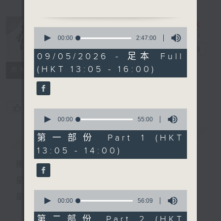
由 文千歲、王超群、尤聲
普、阮兆輝、陳嘉鳴、敖龍、
0
千群粵劇團 主唱
seconds
00:00
2:47:00
of
戲曲天地
電台直播
2
09/05/2026 - 足本 Full
2.「唐明皇與楊貴妃 (上)」
hours,
(HKT 13:05 - 16:00)
47
特備網頁
FACEBOOK
由 吳仟峰、謝雪心、關海
所有集數
minutes,
山、千鳳鳴粵劇團 主唱
0
seconds
您喜歡這個節目嗎?
0
seconds
00:00
55:00
of
55
簡介
GIST
第一部份 Part 1 (HKT
minutes,
13:05 - 14:00)
0
seconds
播 出 時 間 ：
星 期 一 至 六：下 午 一 時 至 四 時
0
星 期 日：下 午 一 時 至 五 時
seconds
00:00
56:09
of
56
第二部份 Part 2 (HKT