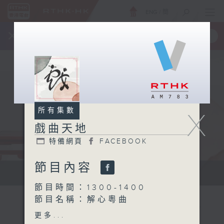
ENG
/
簡
×
全新 RTHK On The Go
取得
一手掌握 RTHK 電台、電視節目
所有集數
X
戲曲天地
特備網頁
FACEBOOK
節目內容
點播粵曲...
節目時間：1300-1400
節目名稱：解心粵曲
節目主持：藍煒婷
更多...