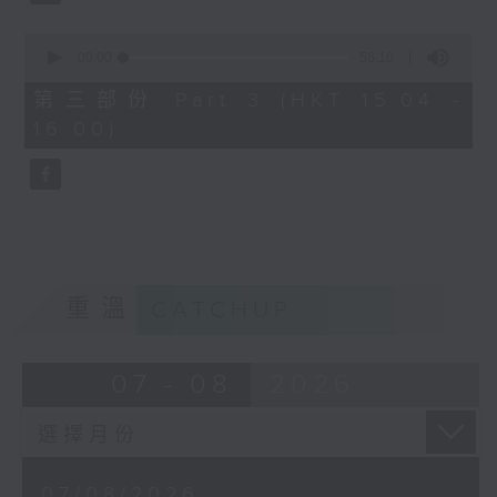
由 文千歲、鄧碧雲 主唱
0
seconds
00:00
56:10
of
56
第三部份 Part 3 (HKT 15:04 -
minutes,
節目時間：1500-1600
16:00)
10
seconds
節目名稱：梨園多聲道
節目主持：梁之潔、黎曉君
嘉賓：龍貫天
重溫
CATCHUP
07 - 08
2026
07/08/2026