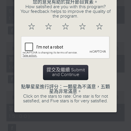
您的意見有助於提升節目質素。
of
How satisfied are you with this program?
2
07/08/2026 - 足本 Full (HKT
Your feedback helps to improve the quality of
hours,
the program.
13:05 - 16:00)
47
minutes,
☆
☆
☆
☆
☆
節目時間：1400-1600
0
seconds
節目名稱：鑼鼓響 想點就點
0
節目主持：梁之潔、黎曉君
seconds
00:00
55:10
of
聽眾熱線：1872312
55
第一部份 Part 1 (HKT 13:05 -
minutes,
14:00)
10
提交及繼續 Submit
seconds
and Continue
1.「春滿人間喜滿堂(上)」
點擊星星進行評分：一顆星為不滿意，五顆
星為非常滿意。
0
由 何非凡、芳艷芬 主唱
Click on the stars to rate: One star is for not
seconds
00:00
56:19
satisfied, and Five stars is for very satisfied.
of
56
第二部份 Part 2 (HKT 14:04 -
minutes,
15:00)
19
seconds
2.「洛水神仙之私會」