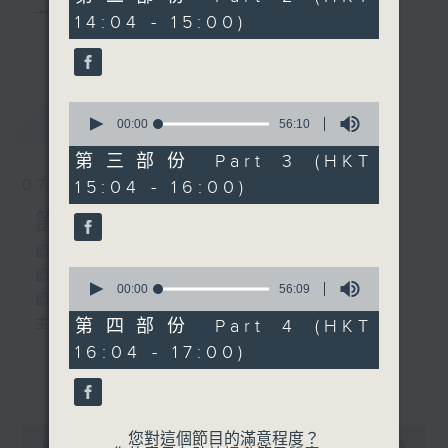
minutes,
主 持 ： 何偉凌、梁之潔、林瑋婷、陳禧瑜、龍玉聲、
14:04 - 15:00)
9
2. 「冷月照梅宮」
更多...
seconds
黎曉君、藍煒婷、吳立熙
由 何非凡、任冰兒 主
唱
0
最新
《戲曲天地》以播放粵曲、粵劇為主，逢星期一、
LATEST
seconds
00:00
56:10
3.「歡喜冤家」
of
三、五，開放1872312點唱熱線，歡迎聽眾點播粵曲；
由 麥炳榮、鳳凰女、譚蘭
56
第三部份 Part 3 (HKT
minutes,
卿、高麗主唱
星期二及星期六的「金裝粵劇」則播放長篇粵劇，精
07/08/2026
15:04 - 16:00)
10
seconds
挑細選各種版本播出，如紅伶的演出版、港台的珍藏
節目內容
4.「搜書院之步月抒懷」
由 馬師曾 主唱
及原裝正版等；同時亦製作多元化特輯，訪問梨園、
節目時間：1300-1330
0
節目名稱：名師出高徒
曲藝及音樂界專業人士，邀請他們參與製作特備節目
seconds
00:00
56:09
節目時間：1600-1700
節目主持：高潤鴻、藍煒婷
of
及報導本港、國內及海外戲曲界的活動等等，式式俱
節目名稱：粵曲會知音
56
主題：月半殘時,二王初起
第四部份 Part 4 (HKT
minutes,
節目主持：林瑋婷
備。此外，更提供聽眾與各大紅伶透過電話、現場接
16:04 - 17:00)
9
嘉賓：謝曉瑩
seconds
更多...
觸及學習的機會，使各戲迷能親自體會紅伶做功的難
節目時間：1330-1400
度和提高欣賞水平。
節目名稱：鑼鼓新天地(重播)
0
您對這個節目的滿意程度？
節目主持：梁漢威
seconds
00:00
2:47:00