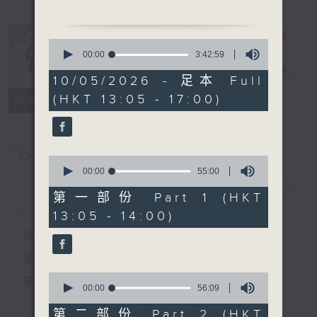
1.「小紅低唱」
由 梁瑛 主唱
0
seconds
00:00
3:42:59
of
戲曲天地
電台直播
3
10/05/2026 - 足本 Full
2. 「光緒皇偷會珍妃」
hours,
(HKT 13:05 - 17:00)
42
特備網頁
FACEBOOK
由 梁無相、余麗珍 主唱
所有集數
minutes,
59
seconds
3. 「再生緣之天香館留宿」
由 白駒榮、譚玉真 主唱
您喜歡這個節目嗎?
0
seconds
00:00
55:00
of
55
簡介
GIST
第一部份 Part 1 (HKT
節目時間：1400-1600
minutes,
13:05 - 14:00)
0
節目名稱：粵曲會知音
seconds
播 出 時 間 ：
節目主持：藍煒婷
星 期 一 至 六：下 午 一 時 至 四 時
0
星 期 日：下 午 一 時 至 五 時
1.「武則天之鐵掌拒柔情」
seconds
00:00
56:09
of
由 龍貫天、鍾麗蓉主唱
56
第二部份 Part 2 (HKT