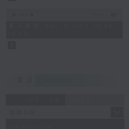
0
seconds
00:00
56:10
of
56
第三部份 Part 3 (HKT 15:04 -
minutes,
16:00)
10
seconds
重溫
CATCHUP
07 - 08
2026
06/08/2026