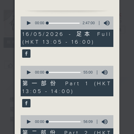
「唐明皇與楊貴妃 (下)」
由 吳仟峰、謝雪心、關海
0
山、千鳳鳴粵劇團 主唱
seconds
00:00
2:47:00
of
戲曲天地
電台直播
2
16/05/2026 - 足本 Full
hours,
(HKT 13:05 - 16:00)
47
特備網頁
FACEBOOK
「三國英雄錄之長板橋、甘露
所有集數
minutes,
寺」
0
seconds
由 妙生、潘小桃、盧麗卿、
郭少文、馮鏡華、葉夢痕、黎
您喜歡這個節目嗎?
0
翠霞 主唱
seconds
00:00
55:00
of
55
簡介
GIST
第一部份 Part 1 (HKT
minutes,
13:05 - 14:00)
0
seconds
播 出 時 間 ：
星 期 一 至 六：下 午 一 時 至 四 時
0
星 期 日：下 午 一 時 至 五 時
seconds
00:00
56:09
of
56
第二部份 Part 2 (HKT