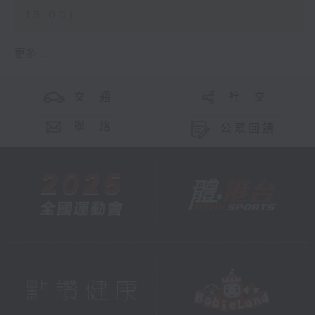
16:00)
更多 ...
交 通
社 交
聯 絡
公眾回饋