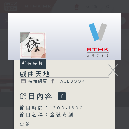
ENG
/
簡
×
全新 RTHK On The Go
取得
一手掌握 RTHK 電台、電視節目
X
所有集數
戲曲天地
特備網頁
FACEBOOK
節目內容
點播粵曲...
節目時間：1300-1600
節目名稱：金裝粵劇
節目主持：林瑋婷
更多...