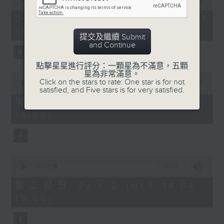
of
2.「柳毅奇緣」
2
06/08/2026 - 足本 Full (HKT
hours,
由 蓋鳴暉、吳美英 主唱
13:05 - 16:00)
47
提交及繼續 Submit
minutes,
and Continue
0
seconds
3.「槐蔭別」
點擊星星進行評分：一顆星為不滿意，五顆
星為非常滿意。
0
由 龍貫天、李鳳 主唱
Click on the stars to rate: One star is for not
seconds
00:00
55:10
satisfied, and Five stars is for very satisfied.
of
55
第一部份 Part 1 (HKT 13:05 -
minutes,
節目時間：1500-1600
14:00)
10
seconds
節目名稱：兩代同場說戲台
節目主持：何偉凌、龍玉聲
0
seconds
00:00
56:19
of
「無雙傳之渭橋哭別、倩女回生」
56
第二部份 Part 2 (HKT 14:04 -
minutes,
由 任劍輝、李寶瑩 主唱
15:00)
19
seconds