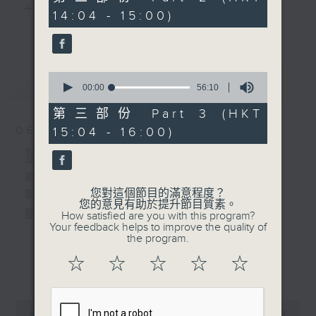
minutes,
主 持 ： 何偉凌、梁之潔、林瑋婷、陳禧瑜、龍玉聲、
14:04 - 15:00)
9
更多...
seconds
黎曉君、藍煒婷、吳立熙
0
最新
《戲曲天地》以播放粵曲、粵劇為主，逢星期一、
LATEST
seconds
00:00
56:10
of
三、五，開放1872312點唱熱線，歡迎聽眾點播粵曲；
56
第三部份 Part 3 (HKT
minutes,
星期二及星期六的「金裝粵劇」則播放長篇粵劇，精
06/08/2026
15:04 - 16:00)
10
seconds
挑細選各種版本播出，如紅伶的演出版、港台的珍藏
節目內容
及原裝正版等；同時亦製作多元化特輯，訪問梨園、
節目時間：1300-1500
您對這個節目的滿意程度？
節目名稱：粵曲會知音
曲藝及音樂界專業人士，邀請他們參與製作特備節目
您的意見有助於提升節目質素。
節目主持：何偉凌、龍玉聲
How satisfied are you with this program?
及報導本港、國內及海外戲曲界的活動等等，式式俱
Your feedback helps to improve the quality of
the program.
備。此外，更提供聽眾與各大紅伶透過電話、現場接
1. 「孝感動天」
☆
☆
☆
☆
☆
更多...
觸及學習的機會，使各戲迷能親自體會紅伶做功的難
由 新馬師曾、鄧碧雲 主唱
度和提高欣賞水平。
0
seconds
00:00
2:47:00