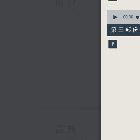
簡介
90%
2. 「無
由 任劍
0
GIST
seconds
00:00
of
3. 「多
56
第三部份 P
由 李秋
minutes,
10
seconds
4. 「
90%
由 白駒
最新