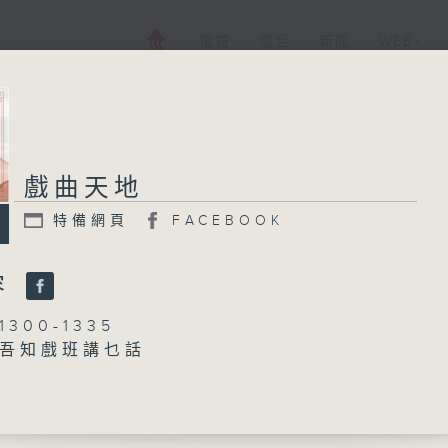
電視
電台
新聞
WEB+
戲曲天地
特備網頁
FACEBOOK
容
300-1335
吾知戲班講乜話
黃可柔
符樹旺
邊