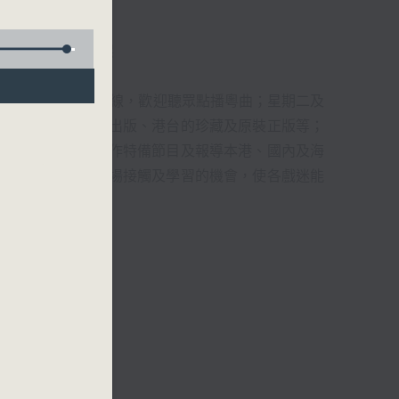
君、藍煒婷、吳立熙
1872312點唱熱線，歡迎聽眾點播粵曲；星期二及
播出，如紅伶的演出版、港台的珍藏及原裝正版等；
，邀請他們參與製作特備節目及報導本港、國內及海
紅伶透過電話、現場接觸及學習的機會，使各戲迷能