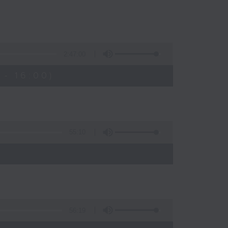
2:47:00
- 16:00)
55:10
56:19