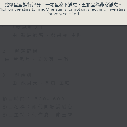
節目名稱：粵曲會知音
點擊星星進行評分：一顆星為不滿意，五顆星為非常滿意。
lick on the stars to rate: One star is for not satisfied, and Five stars 
節目主持：何偉凌、龍玉聲
for very satisfied.
1. 「孝感動天」
由 新馬師曾、鄧碧雲 主唱
2.「柳毅奇緣」
由 蓋鳴暉、吳美英 主唱
3.「槐蔭別」
由 龍貫天、李鳳 主唱
節目時間：1500-1600
節目名稱：兩代同場說戲台
節目主持：何偉凌、龍玉聲