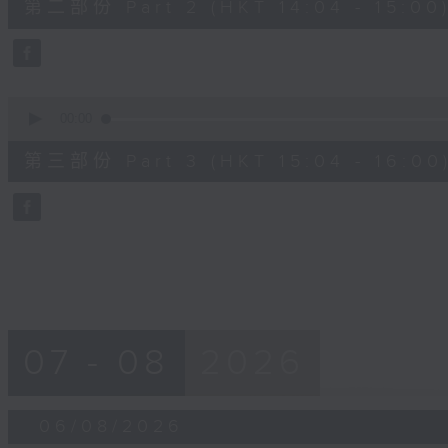
第二部份 Part 2 (HKT 14:04 - 15:00
minutes,
19
seconds
Volume
90%
0
seconds
00:00
of
56
第三部份 Part 3 (HKT 15:04 - 16:00
minutes,
10
seconds
Volume
90%
07 - 08
2026
06/08/2026