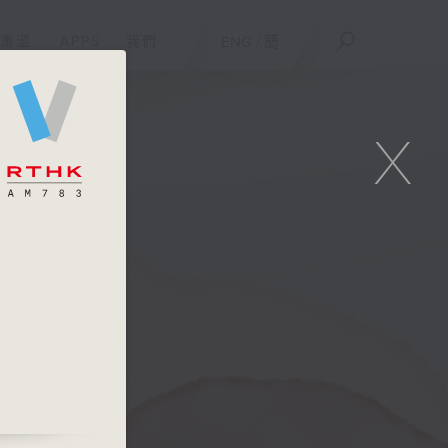
重溫
APPS
我們
ENG
/
簡
X