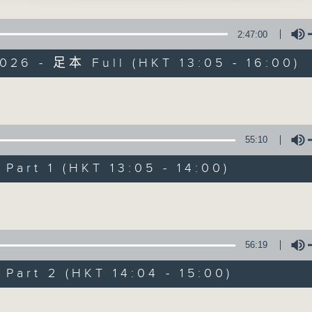
腳」
、秦小梨 主唱
點播粵曲 ; 訪問梨園、曲藝及音樂界專業人士。
2:47:00
026 - 足本 Full (HKT 13:05 - 16:00)
335-1400
粵曲會知音
陳禧瑜
Volume
戲曲天地
」
55:10
、李丹紅 主唱
特備網頁
FACEBOOK
art 1 (HKT 13:05 - 14:00)
所有集數
400-1600
Volume
鑼鼓響 想點就點
陳禧瑜
您喜歡這個節目嗎?
56:19
惡淫為首之玉笙怨」
art 2 (HKT 14:04 - 15:00)
播 出 時 間 ：
師曾、吳君麗 主唱
星 期 一 至 六：下 午 一 時 至 四 時
Volume