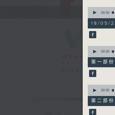
「急時抱佛
0
由 梁醒波
seconds
00:00
of
2
18/05/2
節目時間：1
hours,
47
節目名稱：
minutes,
節目主持：
0
seconds
90%
0
「梁祝夜話
seconds
00:00
由 羅家寶
of
55
第一部份 P
minutes,
節目時間：1
10
電台直播
seconds
節目名稱：
90%
節目主持：
0
seconds
00:00
of
1. 「萬
56
第二部份 P
minutes,
由 新馬
19
seconds