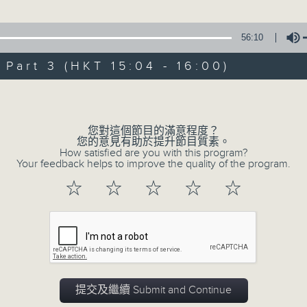
星 期 日：下 午 一 時 至 五 時
雙傳之倩女回生」
輝、李寶瑩 主唱
56:10
主 持 ： 何偉凌、梁之潔、林瑋婷、陳禧瑜、龍玉聲、黎曉
情帝子會媚娘」
art 3 (HKT 15:04 - 16:00)
元、李少芳 主唱
《戲曲天地》以播放粵曲、粵劇為主，逢星期一、三、五，開放
Volume
星期六的「金裝粵劇」則播放長篇粵劇，精挑細選各種版本
男燒衣」
同時亦製作多元化特輯，訪問梨園、曲藝及音樂界專業人士
榮 主唱
您對這個節目的滿意程度？
外戲曲界的活動等等，式式俱備。此外，更提供聽眾與各大
您的意見有助於提升節目質素。
How satisfied are you with this program?
親自體會紅伶做功的難度和提高欣賞水平。
Your feedback helps to improve the quality of the program.
☆
☆
☆
☆
☆
06/08/2026
節目內容
提交及繼續 Submit and Continue
節目時間：1300-1500