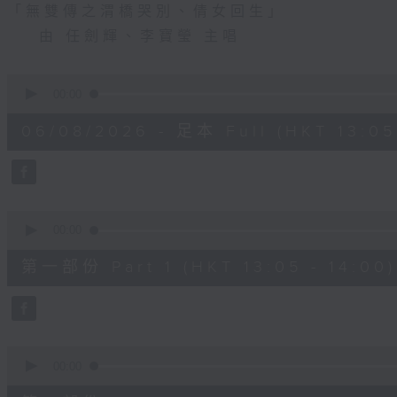
「無雙傳之渭橋哭別、倩女回生」
由 任劍輝、李寶瑩 主唱
0
seconds
00:00
of
2
06/08/2026 - 足本 Full (HKT 13:05 
hours,
47
minutes,
0
seconds
Volume
90%
0
seconds
00:00
of
55
第一部份 Part 1 (HKT 13:05 - 14:00)
minutes,
10
seconds
Volume
90%
0
seconds
00:00
of
56