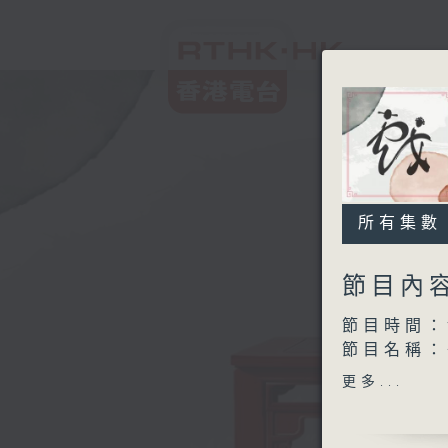
所有集數
節目內
節目時間：1
節目名稱：
節目主持：
更多...
講解嘉賓：
主題：網巾