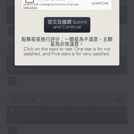
of
2.「柳毅奇緣」
2
06/08/2026 - 足本 Full (HKT
hours,
由 蓋鳴暉、吳美英 主唱
13:05 - 16:00)
47
提交及繼續 Submit
minutes,
and Continue
0
seconds
3.「槐蔭別」
點擊星星進行評分：一顆星為不滿意，五顆
星為非常滿意。
0
由 龍貫天、李鳳 主唱
Click on the stars to rate: One star is for not
seconds
00:00
55:10
satisfied, and Five stars is for very satisfied.
of
55
第一部份 Part 1 (HKT 13:05 -
minutes,
節目時間：1500-1600
14:00)
10
seconds
節目名稱：兩代同場說戲台
節目主持：何偉凌、龍玉聲
0
seconds
00:00
56:19
of
「無雙傳之渭橋哭別、倩女回生」
56
第二部份 Part 2 (HKT 14:04 -
minutes,
由 任劍輝、李寶瑩 主唱
15:00)
19
seconds