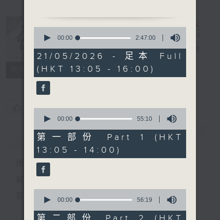
1. 「隋宮十載菱花夢」
由 羅家寶、李寶瑩 主唱
0
seconds
00:00
2:47:00
of
2.「魂斷藍橋」
戲曲天地
電台直播
2
21/05/2026 - 足本 Full
由 陳玲玉 主唱
hours,
(HKT 13:05 - 16:00)
47
特備網頁
FACEBOOK
所有集數
minutes,
3.「醉打金枝」
0
seconds
由 文千歲、梁少芯 主唱
您喜歡這個節目嗎?
0
4.「周瑜歸天」
seconds
00:00
55:10
of
由 麥炳榮 主唱
55
簡介
GIST
第一部份 Part 1 (HKT
minutes,
13:05 - 14:00)
10
節目時間：1500-1600
seconds
播 出 時 間 ：
節目名稱：兩代同場說戲台
節目主持：何偉凌、龍玉聲
星 期 一 至 六：下 午 一 時 至 四 時
0
星 期 日：下 午 一 時 至 五 時
1. 「再世紅梅記之脫阱救
seconds
00:00
56:19
of
裴」
56
第二部份 Part 2 (HKT