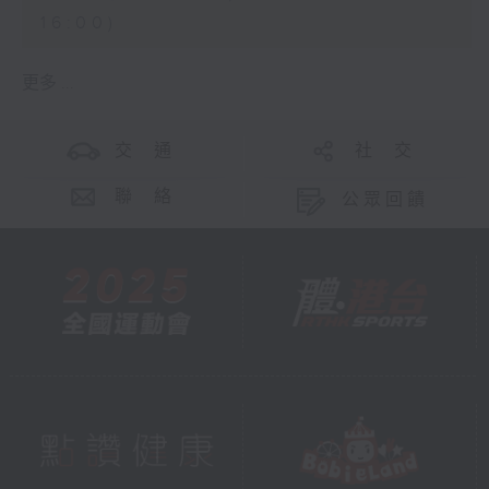
16:00)
更多 ...
交 通
社 交
聯 絡
公眾回饋