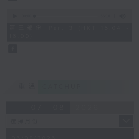
0
seconds
00:00
56:10
of
56
第三部份 Part 3 (HKT 15:04 -
minutes,
16:00)
10
seconds
重溫
CATCHUP
07 - 08
2026
06/08/2026