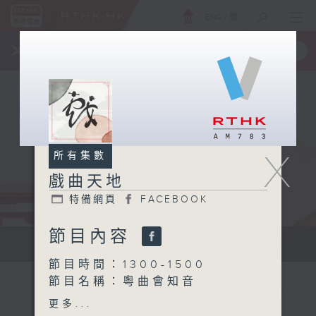
ENG
/
簡
×
全新 RTHK On The Go
取得
一手掌握 RTHK 電台、電視節目
X
所有集數
戲曲天地
特備網頁
FACEBOOK
節目內容
點播粵曲...
節目時間：1300-1500
節目名稱：粵曲會知音
節目主持：何偉凌、龍玉聲
更多...