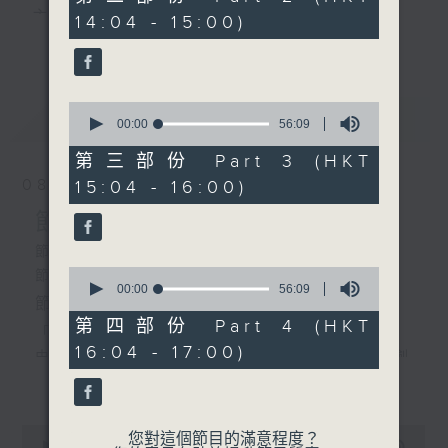
minutes,
主 持 ： 何偉凌、梁之潔、林瑋婷、陳禧瑜、龍玉聲、
14:04 - 15:00)
10
4.「怒劈華山」
更多...
seconds
黎曉君、藍煒婷、吳立熙
由 葉幼琪、曾慧 主唱
5.「重台泣別」
0
最新
《戲曲天地》以播放粵曲、粵劇為主，逢星期一、
LATEST
seconds
00:00
56:09
由 陳永康、陳慧思 主唱
of
三、五，開放1872312點唱熱線，歡迎聽眾點播粵曲；
56
第三部份 Part 3 (HKT
minutes,
6.「白蛇傳之斷橋」
星期二及星期六的「金裝粵劇」則播放長篇粵劇，精
08/08/2026
15:04 - 16:00)
9
由 林錦堂、南鳳 主唱
seconds
挑細選各種版本播出，如紅伶的演出版、港台的珍藏
節目內容
及原裝正版等；同時亦製作多元化特輯，訪問梨園、
節目時間：1300-1600
0
節目名稱：金裝粵劇
曲藝及音樂界專業人士，邀請他們參與製作特備節目
seconds
00:00
56:09
節目主持：林瑋婷
of
及報導本港、國內及海外戲曲界的活動等等，式式俱
56
第四部份 Part 4 (HKT
「龍鳳爭掛帥(下)」
minutes,
備。此外，更提供聽眾與各大紅伶透過電話、現場接
16:04 - 17:00)
9
由 李龍、陳好逑、阮兆輝、陳嘉鳴、新劍
seconds
更多...
觸及學習的機會，使各戲迷能親自體會紅伶做功的難
郎、廖國森 主唱
度和提高欣賞水平。
粵曲:
0
您對這個節目的滿意程度？
seconds
00:00
55:00