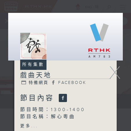
ENG
/
簡
×
全新 RTHK On The Go
取得
一手掌握 RTHK 電台、電視節目
X
所有集數
戲曲天地
特備網頁
FACEBOOK
節目內容
點播粵曲...
節目時間：1300-1400
節目名稱：解心粵曲
節目主持：藍煒婷
更多...