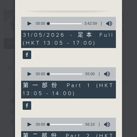
1.「 披上袈裟恨更多」
由 白楊 主唱
0
seconds
00:00
3:42:59
of
2. 「虎嘯美人關」
戲曲天地
電台直播
3
31/05/2026 - 足本 Full
由 郭少文、李慧主唱
hours,
(HKT 13:05 - 17:00)
42
特備網頁
FACEBOOK
所有集數
minutes,
節目時間：1400-1700
59
seconds
節目名稱：粵曲會知音
節目主持：藍煒婷
您喜歡這個節目嗎?
0
seconds
00:00
55:00
of
1.「鐵馬銀婚」
55
簡介
GIST
第一部份 Part 1 (HKT
由 阮兆輝、尹飛燕主唱
minutes,
13:05 - 14:00)
0
seconds
播 出 時 間 ：
2. 「胭脂巷口故人來」
由 區家聲、林少芬 主唱
星 期 一 至 六：下 午 一 時 至 四 時
0
星 期 日：下 午 一 時 至 五 時
3.「琵琶血染漢宮花」
seconds
00:00
56:10
of
由 羅家寶、李寶瑩 唱
56
第二部份 Part 2 (HKT