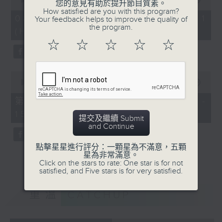
您的意見有助於提升節目質素。
of
How satisfied are you with this program?
「六月雪」
55
08/08/2026 - 第一部份 Part 1
Your feedback helps to improve the quality of
minutes,
由 鍾雲山、崔妙芝、梅欣、郭少文 主唱
the program.
(HKT 13:05 - 14:00)
0
seconds
☆
☆
☆
☆
☆
0
seconds
00:00
56:00
of
56
第二部份 Part 2 (HKT 14:04 -
minutes,
15:00)
0
提交及繼續 Submit
seconds
and Continue
點擊星星進行評分：一顆星為不滿意，五顆
星為非常滿意。
Click on the stars to rate: One star is for not
satisfied, and Five stars is for very satisfied.
重溫
CATCHUP